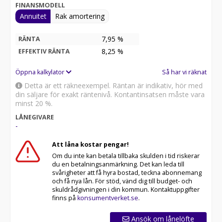
FINANSMODELL
Annuitet
Rak amortering
7,95 %
RÄNTA
8,25
%
EFFEKTIV RÄNTA
Öppna kalkylator
Så har vi räknat
Detta är ett räkneexempel. Räntan är indikativ, hör med
din säljare för exakt räntenivå. Kontantinsatsen måste vara
minst 20 %.
LÅNEGIVARE
-
Att låna kostar pengar!
Om du inte kan betala tillbaka skulden i tid riskerar
du en betalningsanmärkning. Det kan leda till
svårigheter att få hyra bostad, teckna abonnemang
och få nya lån. För stöd, vänd dig till budget- och
skuldrådgivningen i din kommun. Kontaktuppgifter
finns på
konsumentverket.se
.
Ansök om lånelöfte