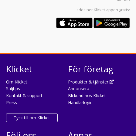
Ladda ner
Klicket-appen
gratis:
Klicket
För företag
Om Klicket
Produkter & tjänster
Säljtips
Annonsera
Kontakt & support
Bli kund hos Klicket
Press
Handlarlogin
Tyck till om Klicket
Följ oss
Appar