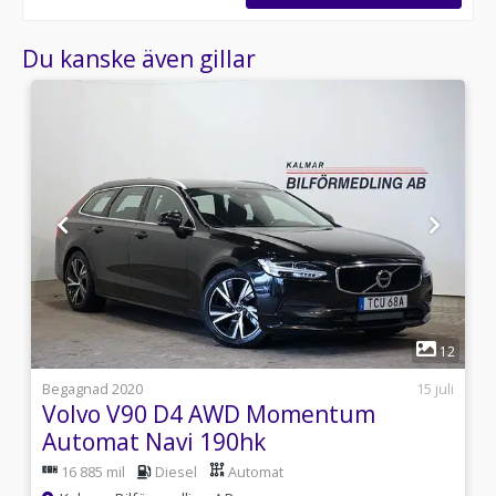
Du kanske även gillar
1
0
12
i
Begagnad 2020
15 juli
Volvo V90 D4 AWD Momentum
Automat Navi 190hk
16 885 mil
Diesel
Automat