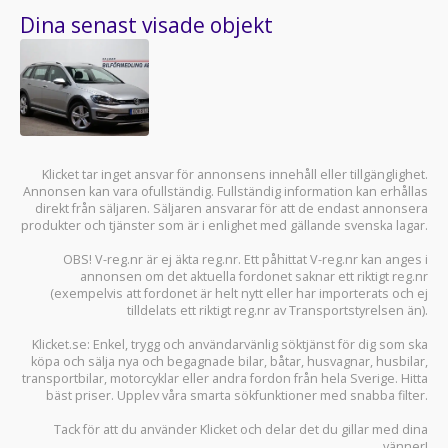
Dina senast visade objekt
Klicket tar inget ansvar för annonsens innehåll eller tillgänglighet.
Annonsen kan vara ofullständig. Fullständig information kan erhållas
direkt från säljaren. Säljaren ansvarar för att de endast annonsera
produkter och tjänster som är i enlighet med gällande svenska lagar.
OBS! V-reg.nr är ej äkta reg.nr. Ett påhittat V-reg.nr kan anges i
annonsen om det aktuella fordonet saknar ett riktigt reg.nr
(exempelvis att fordonet är helt nytt eller har importerats och ej
tilldelats ett riktigt reg.nr av Transportstyrelsen än).
Klicket.se
: Enkel, trygg och användarvänlig söktjänst för dig som ska
köpa och sälja
nya och begagnade bilar
,
båtar
,
husvagnar
,
husbilar
,
transportbilar
,
motorcyklar
eller andra fordon från hela Sverige. Hitta
bäst priser. Upplev våra smarta sökfunktioner med snabba filter.
Tack för att du använder
Klicket
och delar det du gillar med dina
vänner!