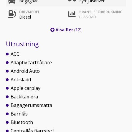
Begagnad
Fyrhjulsdriven
DRIVMEDEL
BRÄNSLEFÖRBRUKNING
Diesel
BLANDAD
Visa fler
(12)
Utrustning
ACC
Adaptiv farthållare
Android Auto
Antisladd
Apple carplay
Backkamera
Bagagerumsmatta
Barnlås
Bluetooth
Centrallås fjärrstyrt