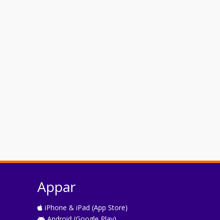
Appar
iPhone & iPad (App Store)
Android (Google Play)