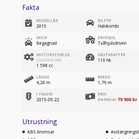
Fakta
MODELLÅR
BILTYP
2015
Halvkombi
SKICK
DRIVHJUL
Begagnad
Tvåhjulsdriven
MOTORSTORLEK
HÄSTKRAFTER
110 hk
(SLAGVOLYM)
1 598 cc
LÄNGD
BREDD
4,26 m
1,79 m
I TRAFIK
PRIS
2015-05-22
84 900 kr
79 900 kr
Utrustning
ABS-bromsar
Avstängningsb