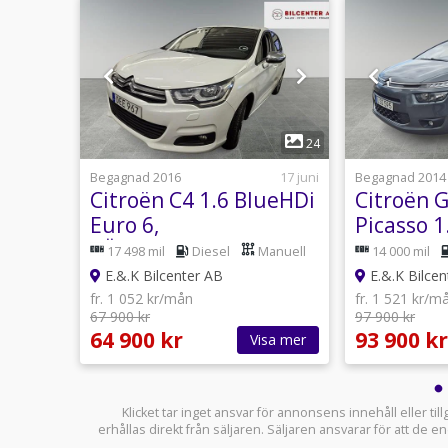
1
16
24
Igår 07:56
Begagnad 2016
17 juni
Begagnad 2014
TCe
Citroën C4 1.6 BlueHDi
Citroën 
Euro 6,
Picasso 1
RÄNTEKAMPANJ 3,45
Euro 5,
Manuell
17 498 mil
Diesel
Manuell
14 000 mil
%
RÄNTEKA
E.&.K Bilcenter AB
E.&.K Bilcen
%
fr. 1 052 kr/mån
fr. 1 521 kr/m
67 900 kr
97 900 kr
64 900 kr
93 900 kr
sa mer
Visa mer
Klicket tar inget ansvar för annonsens innehåll eller ti
erhållas direkt från säljaren. Säljaren ansvarar för att de