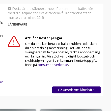
Detta är ett räkneexempel. Räntan är indikativ, hör
med din säljare för exakt räntenivå. Kontantinsatsen
måste vara minst 20 %.
%
LÅNEGIVARE
-
n
Att låna kostar pengar!
Om du inte kan betala tillbaka skulden i tid riskerar
du en betalningsanmärkning. Det kan leda till
svårigheter att få hyra bostad, teckna abonnemang
och få nya lån. För stöd, vänd dig till budget- och
skuldrådgivningen i din kommun. Kontaktuppgifter
finns på
konsumentverket.se
.
at
Ansök om lånelöfte