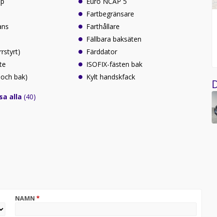
lp
Euro NCAP 5
Fartbegränsare
ans
Farthållare
Fällbara baksäten
rrstyrt)
Färddator
te
ISOFIX-fästen bak
 och bak)
Kylt handskfack
D
sa alla
(40)
NAMN
*