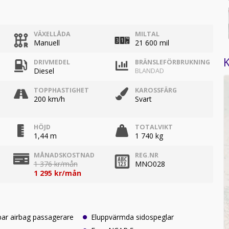
VÄXELLÅDA
MILTAL
Manuell
21 600 mil
K
DRIVMEDEL
BRÄNSLEFÖRBRUKNING
Diesel
BLANDAD
TOPPHASTIGHET
KAROSSFÄRG
200 km/h
Svart
HÖJD
TOTALVIKT
1,44 m
1 740 kg
MÅNADSKOSTNAD
REG.NR
1 376 kr/mån
MNO028
1 295 kr/mån
ar airbag passagerare
Eluppvärmda sidospeglar