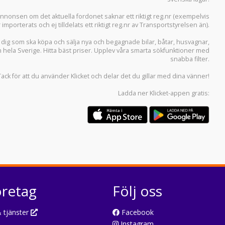
i annonsen om det aktuella fordonet saknar ett riktigt reg.nr (exempelvis
r importerats och ej tilldelats ett riktigt reg.nr av Transportstyrelsen än).
r dig som ska köpa och sälja
nya och begagnade bilar
,
båtar
,
husvagnar
,
n hela Sverige. Hitta bäst priser. Upplev våra smarta sökfunktioner med
snabba filter.
Tack för att du använder
Klicket
och delar det du gillar med dina vänner!
Ladda ner
Klicket-appen
gratis:
öretag
Följ oss
 tjänster
Facebook
Instagram