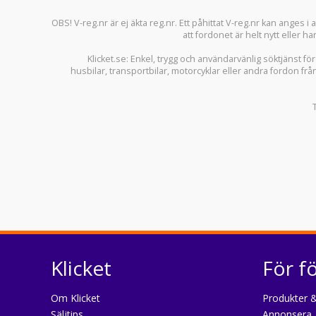
OBS! V-reg.nr är ej äkta reg.nr. Ett påhittat V-reg.nr kan anges 
att fordonet är helt nytt eller ha
Klicket.se
: Enkel, trygg och användarvänlig söktjänst fö
husbilar
,
transportbilar
,
motorcyklar
eller andra fordon frå
Klicket
För f
Om Klicket
Produkter &
Säljtips
Annonsera