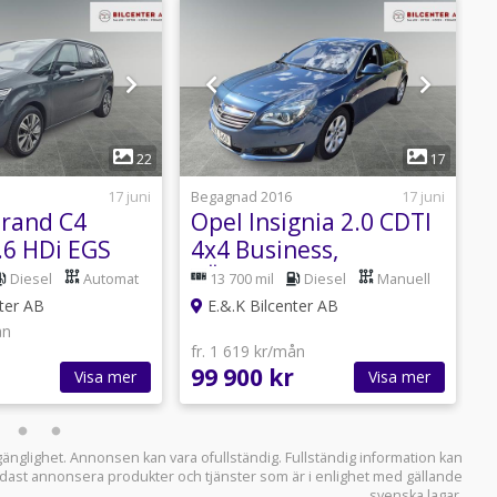
1
1
22
17
17 juni
Begagnad 2016
17 juni
B
Grand C4
Opel Insignia 2.0 CDTI
K
.6 HDi EGS
4x4 Business,
C
RÄNTEKAMPANJ 3,45
Diesel
Automat
13 700 mil
Diesel
Manuell
MPANJ 3,45
%
ter AB
E.&.K Bilcenter AB
ån
fr. 1 619 kr/mån
f
99 900 kr
8
Visa mer
Visa mer
llgänglighet. Annonsen kan vara ofullständig. Fullständig information kan
 endast annonsera produkter och tjänster som är i enlighet med gällande
svenska lagar.