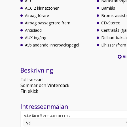
ACC
Backstartshjä
ACC 2 klimatzoner
Barnlås
Airbag förare
Broms-assist
Airbag passagerare fram
CD-Stereo
Antisladd
Centrallås (fjä
AUX-ingång
Delbart baksä
Avbländande innerbackspegel
Elhissar (fram
Vi
Beskrivning
Full servad
Sommar och Vinterdäck
Fin skick
Intresseanmälan
NÄR ÄR KÖPET AKTUELLT?