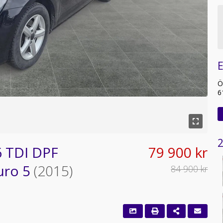
E
Ö
6
2
6 TDI DPF
79 900 kr
uro 5
(2015)
84 900 kr