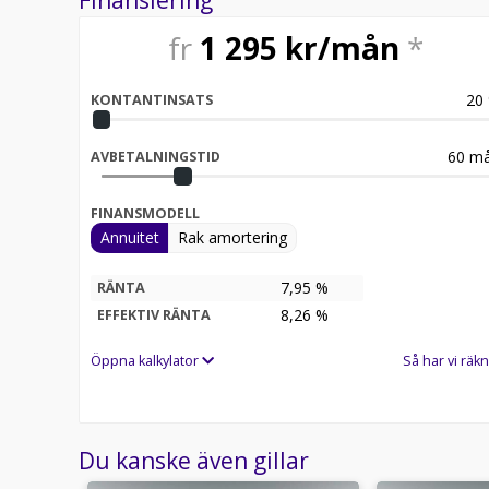
fr
1 295
kr/mån
*
20
KONTANTINSATS
60
må
AVBETALNINGSTID
FINANSMODELL
Annuitet
Rak amortering
7,95 %
RÄNTA
8,26
%
EFFEKTIV RÄNTA
Öppna kalkylator
Så har vi räkn
Du kanske även gillar