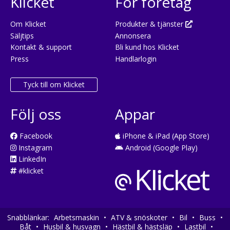
Klicket
För företag
Om Klicket
Produkter & tjänster
Säljtips
Annonsera
Kontakt & support
Bli kund hos Klicket
Press
Handlarlogin
Tyck till om Klicket
Följ oss
Appar
Facebook
iPhone & iPad (App Store)
Instagram
Android (Google Play)
LinkedIn
#klicket
Snabblänkar:
Arbetsmaskin
•
ATV & snöskoter
•
Bil
•
Buss
•
Båt
•
Husbil & husvagn
•
Hästbil & hästsläp
•
Lastbil
•