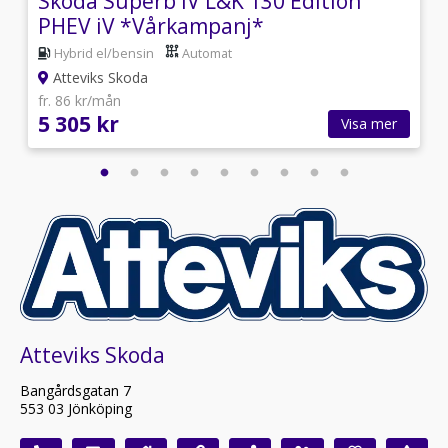
Skoda Superb iV L&K 130 Edition
PHEV iV *Vårkampanj*
Hybrid el/bensin
Automat
Atteviks Skoda
fr. 86 kr/mån
5 305 kr
Visa mer
Atteviks Skoda
Bangårdsgatan 7
553 03 Jönköping