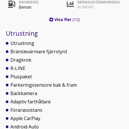
DRIVMEDEL
BRÄNSLEFÖRBRUKNING
Bensin
BLANDAD
Visa fler
(12)
Utrustning
Utrustning
Bränslevärmare fjärrstyrd
Dragkrok
R-LINE
Pluspaket
Parkeringssensore bak & fram
Backkamera
Adaptiv farthållare
Förarassistans
Apple CarPlay
Android Auto