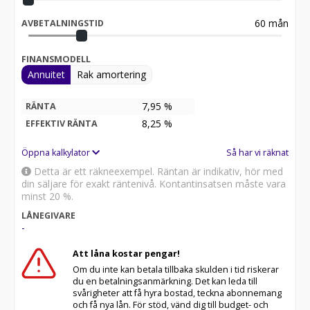
60
mån
AVBETALNINGSTID
FINANSMODELL
Annuitet
Rak amortering
7,95 %
RÄNTA
8,25
%
EFFEKTIV RÄNTA
Öppna kalkylator
Så har vi räknat
Detta är ett räkneexempel. Räntan är indikativ, hör med
din säljare för exakt räntenivå. Kontantinsatsen måste vara
minst 20 %.
LÅNEGIVARE
-
Att låna kostar pengar!
Om du inte kan betala tillbaka skulden i tid riskerar
du en betalningsanmärkning. Det kan leda till
svårigheter att få hyra bostad, teckna abonnemang
och få nya lån. För stöd, vänd dig till budget- och