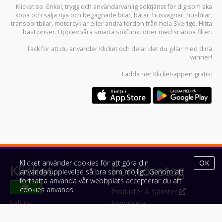
Klicket.se
: Enkel, trygg och användarvänlig söktjänst för dig som ska
köpa och sälja
nya och begagnade bilar
,
båtar
,
husvagnar
,
husbilar
,
transportbilar
,
motorcyklar
eller andra fordon från hela Sverige. Hitta
bäst priser. Upplev våra smarta sökfunktioner med snabba filter.
Tack för att du använder
Klicket
och delar det du gillar med dina
vänner!
Ladda ner
Klicket-appen
gratis:
Klicket använder cookies för att göra din
OK
Klicket
För företag
användarupplevelse så bra som möjligt. Genom att
fortsätta använda vår webbplats accepterar du att
cookies används.
Om Klicket
Produkter & tjänster
Säljtips
Annonsera
Kontakt & support
Bli kund hos Klicket