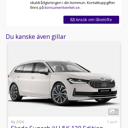
skuldrådgivningen i din kommun. Kontaktuppgifter
finns på
konsumentverket.se
.
Ansök om lånelöfte
Du kanske även gillar
1
2
4
l
Ny 2026
3 april