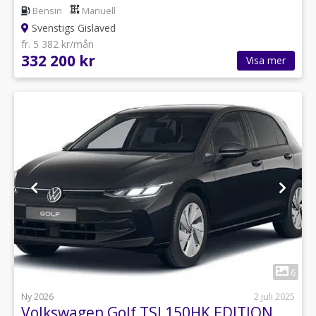
Bensin
Manuell
Svenstigs Gislaved
fr. 5 382 kr/mån
332 200 kr
Visa mer
1
6
Ny 2026
2 juli 2025
Volkswagen Golf TSI 150HK EDITION