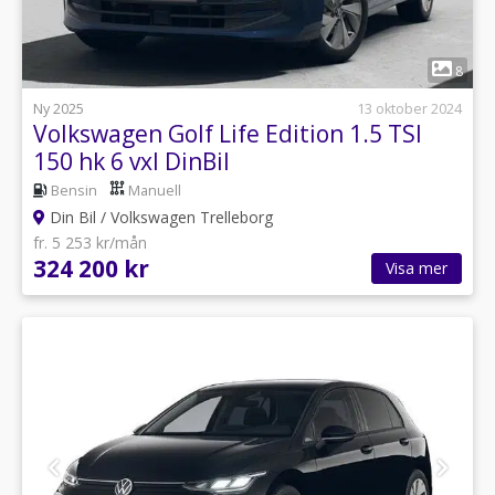
1
8
Ny 2025
13 oktober 2024
Volkswagen Golf Life Edition 1.5 TSI
150 hk 6 vxl DinBil
Bensin
Manuell
Din Bil / Volkswagen Trelleborg
fr. 5 253 kr/mån
324 200 kr
Visa mer