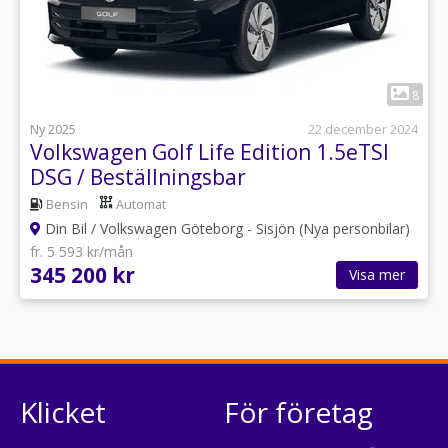
1
8
Ny 2025
22 december 2024
Volkswagen Golf Life Edition 1.5eTSI
DSG / Beställningsbar
Bensin
Automat
Din Bil / Volkswagen Göteborg - Sisjön (Nya personbilar)
fr. 5 593 kr/mån
345 200 kr
Visa mer
Klicket
För företag