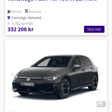
Bensin
Manuell
Svenstigs Gislaved
fr. 5 382 kr/mån
332 200 kr
Visa mer
1
5