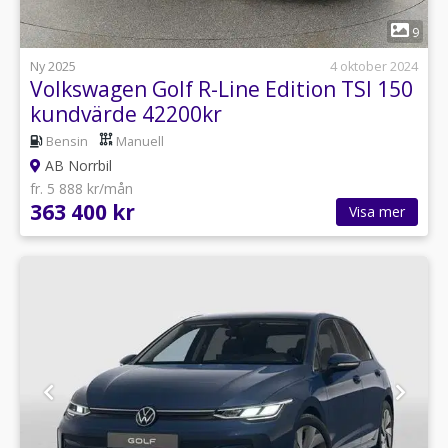
1
9
Ny 2025
4 oktober 2024
Volkswagen Golf R-Line Edition TSI 150
kundvärde 42200kr
Bensin
Manuell
AB Norrbil
fr. 5 888 kr/mån
363 400 kr
Visa mer