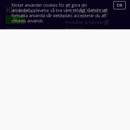
Klicket använder cookies för att göra din
OK
Klicket
För företag
användarupplevelse så bra som möjligt. Genom att
fortsätta använda vår webbplats accepterar du att
cookies används.
Om Klicket
Produkter & tjänster
Säljtips
Annonsera
Kontakt & support
Bli kund hos Klicket
Press
Handlarlogin
Tyck till om Klicket
Följ oss
Appar
Facebook
iPhone & iPad (App Store)
Instagram
Android (Google Play)
LinkedIn
#klicket