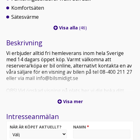
Komfortsäten
Sätesvärme
Visa alla
(46)
Beskrivning
Vi erbjuder alltid fri hemleverans inom hela Sverige
med 14 dagars öppet köp. Varmt välkomna att
reservera/köpa er bil online, alternativt kontakta en av
våra säljare för en visning av bilen på tel 08-400 211 27
eller via mail info@bilsmidigt.se
OBS! Vid önskad visning på plats ber vi dig boka ditt
besök i förväg, detta för att säkerställa att fordonet du
Visa mer
är intresserad av finns på plats och att vi kan ge dig
bästa möjliga service.
Intresseanmälan
VÄNLIGEN TITTA ALLTID I ER SKRÄPPOST (SPAM) VID
NÄR ÄR KÖPET AKTUELLT?
NAMN
*
MEJLKONTAKT MED OSS.