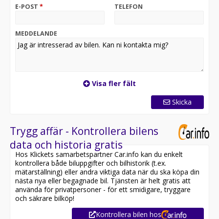
Denna bil är redo för omgående leverans. För att säkra
E-POST
*
TELEFON
bilen innan någon annan gör det, reservera den direkt
online på vår hemsida:
MEDDELANDE
Nu har vi fått in denna riktigt fina Volkswagen Golf
halvkombi i vackra Pure White och med bekväm
automatväxellåda i lager. Endast en tidigare brukare.
Denna familjebil har naturgas som huvudbränsle men
har även en tank för bensin om gas inte skulle finnas
Visa fler fält
tillgänglig.
Skicka
Denna bil har moms och är därmed förmånligt leasebar
för företag med 0% kontantinsats samt även möjlig att
privataleasa för dig som privatperson.
Trygg affär - Kontrollera bilens
data och historia gratis
Bilen är utrustad med bland annat: Automat, Ljus- och
Hos Klickets samarbetspartner Car.info kan du enkelt
Siktpaket, Parkeringsvärmare (via eluttag), Keyless
kontrollera både biluppgifter och bilhistorik (t.ex.
Start, Digital Cockpit, Pekskärm, Backkamera,
mätarställning) eller andra viktiga data när du ska köpa din
Parkeringssensorer fram och bak, Komfortsäten,
nästa nya eller begagnade bil. Tjänsten är helt gratis att
Sätesvärme, Climatronic, 3 Klimatzoner, App-Connect,
använda för privatpersoner - för ett smidigare, tryggare
Android Auto, Apple CarPlay, MirrorLink, Navigation via
och säkrare bilköp!
smartphone, Bluetooth, USB-C-uttag, Trådlös
Kontrollera bilen hos
Telefonladdare, Adaptiv Farthållare, Fotgängare- &