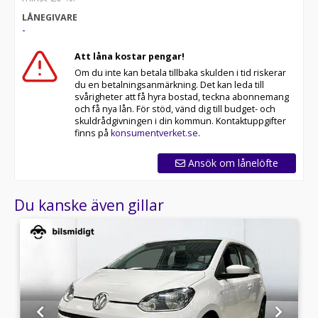
- Vi erbjuder privatleasing för privatpersoner
LÅNEGIVARE
- Möjlighet till 0 kr i kontantinsats för företag
-
- Vi köper även in eller byter in din nuvarande bil
- Alla våra bilar inspekteras noga innan annonsering
Att låna kostar pengar!
- Möjlighet till reservation av bil via betalning av
Om du inte kan betala tillbaka skulden i tid riskerar
deposition
du en betalningsanmärkning. Det kan leda till
- Betalning via Swish, banköverföring eller 30-dagars
svårigheter att få hyra bostad, teckna abonnemang
faktura
och få nya lån. För stöd, vänd dig till budget- och
- Vi erbjuder marknadens bästa garantier i upp till 72
skuldrådgivningen i din kommun. Kontaktuppgifter
månader
finns på
konsumentverket.se
.
- Skräddarsydd finansiering via DNB, Santander eller
Nordea Finans
Ansök om lånelöfte
All cars are available for export.
Du kanske även gillar
*DOH56W*