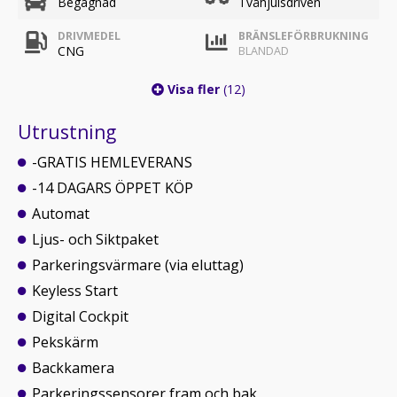
Begagnad
Tvåhjulsdriven
DRIVMEDEL
BRÄNSLEFÖRBRUKNING
CNG
BLANDAD
Visa fler
(12)
Utrustning
-GRATIS HEMLEVERANS
-14 DAGARS ÖPPET KÖP
Automat
Ljus- och Siktpaket
Parkeringsvärmare (via eluttag)
Keyless Start
Digital Cockpit
Pekskärm
Backkamera
Parkeringssensorer fram och bak