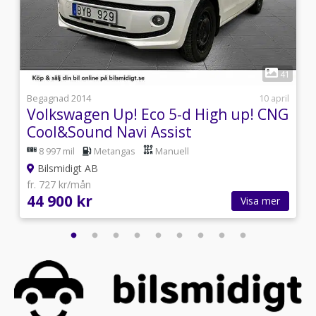
1
4
41
i
Begagnad 2014
10 april
Volkswagen Up! Eco 5-d High up! CNG
Cool&Sound Navi Assist
8 997 mil
Metangas
Manuell
Bilsmidigt AB
fr. 727 kr/mån
44 900 kr
Visa mer