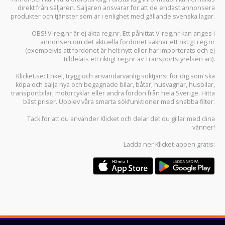
direkt från säljaren. Säljaren ansvarar för att de endast annonsera
produkter och tjänster som är i enlighet med gällande svenska lagar.
OBS! V-reg.nr är ej äkta reg.nr. Ett påhittat V-reg.nr kan anges i
annonsen om det aktuella fordonet saknar ett riktigt reg.nr
(exempelvis att fordonet är helt nytt eller har importerats och ej
tilldelats ett riktigt reg.nr av Transportstyrelsen än).
Klicket.se
: Enkel, trygg och användarvänlig söktjänst för dig som ska
köpa och sälja
nya och begagnade bilar
,
båtar
,
husvagnar
,
husbilar
,
transportbilar
,
motorcyklar
eller andra fordon från hela Sverige. Hitta
bäst priser. Upplev våra smarta sökfunktioner med snabba filter.
Tack för att du använder
Klicket
och delar det du gillar med dina
vänner!
Ladda ner
Klicket-appen
gratis: