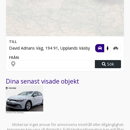
TILL
David Adrians Väg, 194 91, Upplands Väsby
FRÅN
Sök
Dina senast visade objekt
Klicket tar inget ansvar för annonsens innehåll eller tillgänglighet.
Annonsen kan vara ofullständig. Fullständig information kan erhållas