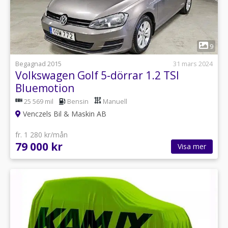
1
9
Begagnad 2015
31 mars 2024
Volkswagen Golf 5-dörrar 1.2 TSI
Bluemotion
25 569 mil
Bensin
Manuell
Venczels Bil & Maskin AB
fr. 1 280 kr/mån
79 000 kr
Visa mer