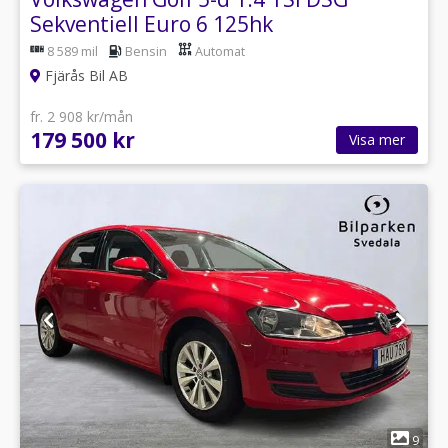
Sekventiell Euro 6 125hk
8 589 mil
Bensin
Automat
Fjärås Bil AB
fr. 2 908 kr/mån
179 500 kr
Visa mer
1
9