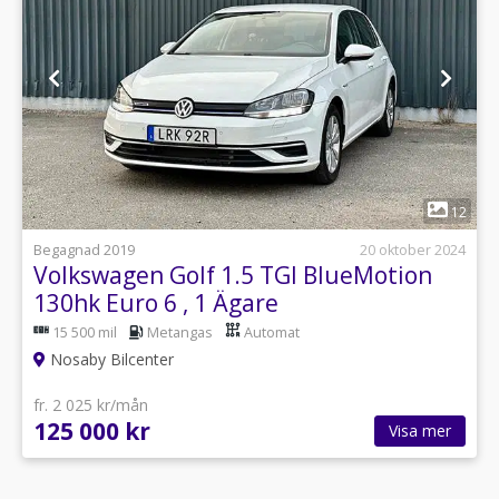
1
12
Begagnad 2019
20 oktober 2024
Volkswagen Golf 1.5 TGI BlueMotion
130hk Euro 6 , 1 Ägare
15 500 mil
Metangas
Automat
Nosaby Bilcenter
fr. 2 025 kr/mån
125 000 kr
Visa mer