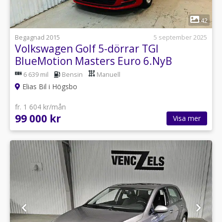
1
42
Begagnad 2015
5 september 2025
Volkswagen Golf 5-dörrar TGI
BlueMotion Masters Euro 6.NyB
6 639 mil
Bensin
Manuell
Elias Bil i Högsbo
fr. 1 604 kr/mån
99 000 kr
Visa mer