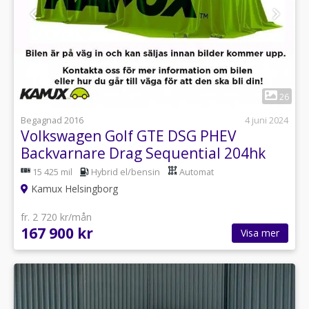
1
26
Begagnad 2016
4 juni 2024
Volkswagen Golf GTE DSG PHEV
Backvarnare Drag Sequential 204hk
15 425 mil
Hybrid el/bensin
Automat
Kamux Helsingborg
fr. 2 720 kr/mån
167 900 kr
Visa mer