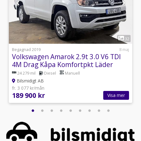
1
3
32
j
Begagnad 2019
8 maj
Volkswagen Amarok 2.9t 3.0 V6 TDI
4M Drag Kåpa Komfortpkt Läder
Värmare
24 279 mil
Diesel
Manuell
Bilsmidigt AB
fr. 3 077 kr/mån
189 900 kr
Visa mer