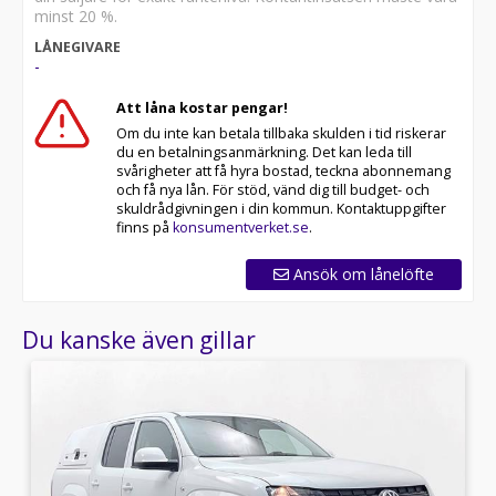
All cars are available for export.
minst 20 %.
LÅNEGIVARE
*MEY72J*
-
Att låna kostar pengar!
Om du inte kan betala tillbaka skulden i tid riskerar
du en betalningsanmärkning. Det kan leda till
svårigheter att få hyra bostad, teckna abonnemang
och få nya lån. För stöd, vänd dig till budget- och
skuldrådgivningen i din kommun. Kontaktuppgifter
finns på
konsumentverket.se
.
Ansök om lånelöfte
Du kanske även gillar