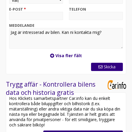
Denna bil är snart redo för leverans. För att säkra bilen
E-POST
*
TELEFON
innan någon annan gör det, reservera den direkt
online på vår hemsida:
MEDDELANDE
Nu får vi snart in denna riktigt fina Volkswagen e-Caddy
Maxi ABT med dragkrok, praktisk serviceinredning och
parkeringssensorer i lager.
Denna skåpbil har moms och är därmed förmånligt
Visa fler fält
leasebar för företag med 0% kontantinsats samt även
möjlig att privataleasa för dig som privatperson.
Skicka
Utrustningen inkluderar bland annat: Maxi-skåp,
Dragkrok, Verkstadsinredning, Parkeringssensorer,
Trygg affär - Kontrollera bilens
Läderratt, Dynamiskt Styrrespons, Pekskärm, App-
data och historia gratis
Connect, Android Auto, Apple CarPlay, Navigation via
Hos Klickets samarbetspartner Car.info kan du enkelt
smartphone, USB-uttag, Backstartsassistans,
kontrollera både biluppgifter och bilhistorik (t.ex.
Bromsenergiåtervinning, Värmeisolerande Rutor,
mätarställning) eller andra viktiga data när du ska köpa din
Regnsensor, m.m.
nästa nya eller begagnade bil. Tjänsten är helt gratis att
använda för privatpersoner - för ett smidigare, tryggare
Vi erbjuder även ett bra inbytespris för din bil och
och säkrare bilköp!
hämtar din bil helt gratis när vi levererar din nya bil! Vi