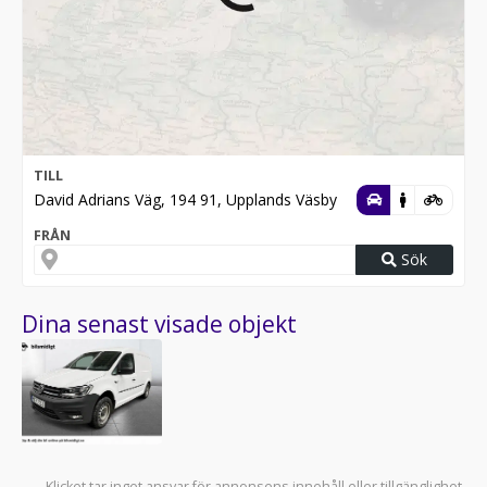
TILL
David Adrians Väg, 194 91, Upplands Väsby
FRÅN
Sök
Dina senast visade objekt
Klicket tar inget ansvar för annonsens innehåll eller tillgänglighet.