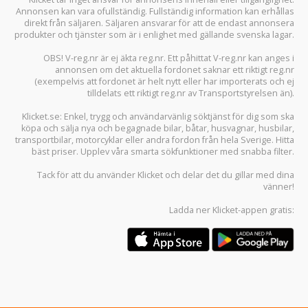
Annonsen kan vara ofullständig. Fullständig information kan erhållas
direkt från säljaren. Säljaren ansvarar för att de endast annonsera
produkter och tjänster som är i enlighet med gällande svenska lagar.
OBS! V-reg.nr är ej äkta reg.nr. Ett påhittat V-reg.nr kan anges i
annonsen om det aktuella fordonet saknar ett riktigt reg.nr
(exempelvis att fordonet är helt nytt eller har importerats och ej
tilldelats ett riktigt reg.nr av Transportstyrelsen än).
Klicket.se
: Enkel, trygg och användarvänlig söktjänst för dig som ska
köpa och sälja
nya och begagnade bilar
,
båtar
,
husvagnar
,
husbilar
,
transportbilar
,
motorcyklar
eller andra fordon från hela Sverige. Hitta
bäst priser. Upplev våra smarta sökfunktioner med snabba filter.
Tack för att du använder
Klicket
och delar det du gillar med dina
vänner!
Ladda ner
Klicket-appen
gratis: