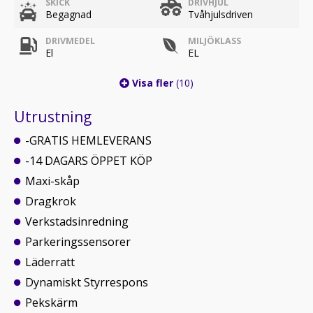
SKICK
DRIVHJUL
Begagnad
Tvåhjulsdriven
DRIVMEDEL
MILJÖKLASS
El
EL
Visa fler
(10)
Utrustning
-GRATIS HEMLEVERANS
-14 DAGARS ÖPPET KÖP
Maxi-skåp
Dragkrok
Verkstadsinredning
Parkeringssensorer
Läderratt
Dynamiskt Styrrespons
Pekskärm