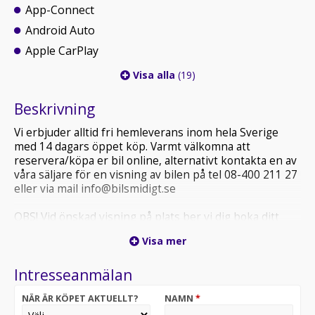
App-Connect
Android Auto
Apple CarPlay
Visa alla
(19)
Beskrivning
Vi erbjuder alltid fri hemleverans inom hela Sverige
med 14 dagars öppet köp. Varmt välkomna att
reservera/köpa er bil online, alternativt kontakta en av
våra säljare för en visning av bilen på tel 08-400 211 27
eller via mail info@bilsmidigt.se
OBS! Vid önskad visning på plats ber vi dig boka ditt
besök i förväg, detta för att säkerställa att fordonet du
Visa mer
är intresserad av finns på plats och att vi kan ge dig
bästa möjliga service.
Intresseanmälan
VÄNLIGEN TITTA ALLTID I ER SKRÄPPOST (SPAM) VID
NÄR ÄR KÖPET AKTUELLT?
NAMN
*
MEJLKONTAKT MED OSS.