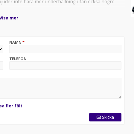
uder inte bara mer underhållning utan också högre
lja mellan Automat eller 4Motion, du spar hela 42.700.-!
Visa mer
lkswagen transportbilar Bilkompani Kalmar, Södra Vägen
NAMN
*
TELEFON
sa fler fält
Skicka