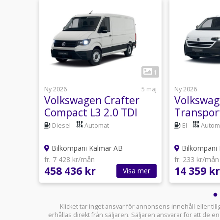
6
1
ber 2025
Ny 2026
5 maj
Ny 2026
Volkswagen Crafter
Volkswag
Di
Compact L3 2.0 TDI
Transpor
140hk Automat
Business
Diesel
Automat
El
Autom
11487:-
Bilkompani Kalmar AB
Bilkompani 
fr. 7 428 kr/mån
fr. 233 kr/mån
458 436 kr
14 359 kr
sa mer
Visa mer
Klicket tar inget ansvar för annonsens innehåll eller ti
erhållas direkt från säljaren. Säljaren ansvarar för att de