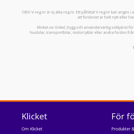
OBS! V-reg.nr är ej äkta reg.nr. Ett påhittat V-reg.nr kan anges 
att fordonet är helt nytt eller ha
Klicket.se
: Enkel, trygg och användarvänlig söktjänst fö
husbilar
,
transportbilar
,
motorcyklar
eller andra fordon frå
Klicket
För f
Om Klicket
Produkter &