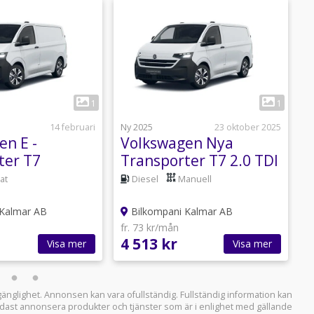
1
1
14 februari
Ny 2025
23 oktober 2025
N
en E -
Volkswagen Nya
ter T7
Transporter T7 2.0 TDI
T
-Lease
från 3610:- ex moms
at
Diesel
Manuell
leasing
Kalmar AB
Bilkompani Kalmar AB
fr. 73 kr/mån
f
4 513 kr
9
Visa mer
Visa mer
llgänglighet. Annonsen kan vara ofullständig. Fullständig information kan
 endast annonsera produkter och tjänster som är i enlighet med gällande