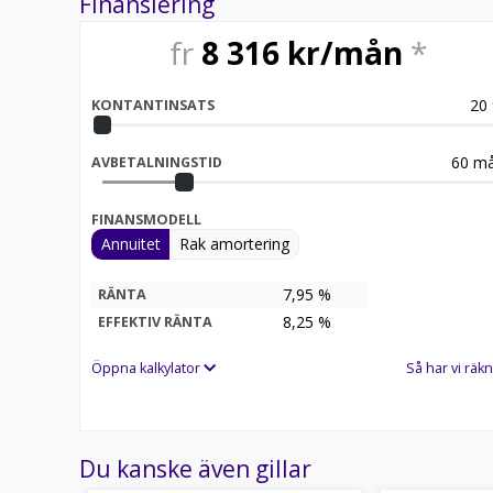
Finansiering
fr
8 316
kr/mån
*
20
KONTANTINSATS
60
må
AVBETALNINGSTID
FINANSMODELL
Annuitet
Rak amortering
7,95 %
RÄNTA
8,25
%
EFFEKTIV RÄNTA
Öppna kalkylator
Så har vi räkn
Du kanske även gillar