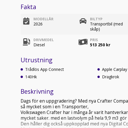
Fakta
MODELLÅR
BILTYP
2026
Transportbil (med
skåp)
DRIVMEDEL
PRIS
Diesel
513 250 kr
Utrustning
Trådlös App Connect
Apple Carplay
140Hk
Dragkrok
Beskrivning
Dags för en uppgradering? Med nya Crafter Compact
så mycket som i en Transporter,
Volkswagen Crafter har i många år varit hantverkar
mycket saker. med en lastvolym på hela 9,9 m3 gör
Den håller dig också uppkopplad med nya Digital Coc