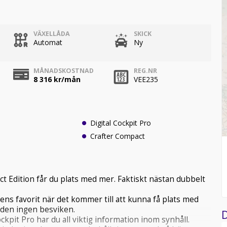
VÄXELLÅDA
SKICK
Automat
Ny
MÅNADSKOSTNAD
REG.NR
8 316
kr/mån
VEE235
Digital Cockpit Pro
Crafter Compact
 Edition får du plats med mer. Faktiskt nästan dubbelt
ens favorit när det kommer till att kunna få plats med
 den ingen besviken.
D
kpit Pro har du all viktig information inom synhåll.