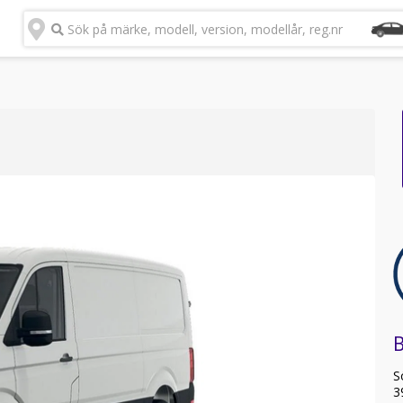
Sök på märke, modell, version, modellår, reg.nr
S
3