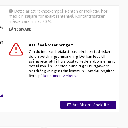
Detta är ett räkneexempel. Räntan är indikativ, hör
med din säljare för exakt räntenivå. Kontantinsatsen
måste vara minst 20 %.
%
LÅNEGIVARE
-
n
Att låna kostar pengar!
Om du inte kan betala tillbaka skulden i tid riskerar
du en betalningsanmärkning. Det kan leda till
svårigheter att få hyra bostad, teckna abonnemang
och få nya lån. För stöd, vänd dig till budget- och
skuldrådgivningen i din kommun. Kontaktuppgifter
finns på
konsumentverket.se
.
at
Ansök om lånelöfte