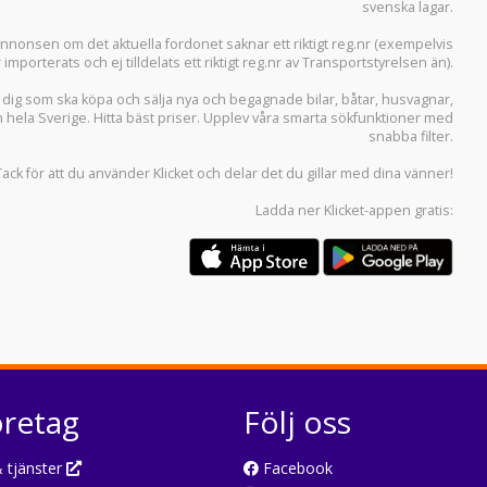
svenska lagar.
i annonsen om det aktuella fordonet saknar ett riktigt reg.nr (exempelvis
r importerats och ej tilldelats ett riktigt reg.nr av Transportstyrelsen än).
r dig som ska köpa och sälja
nya och begagnade bilar
,
båtar
,
husvagnar
,
n hela Sverige. Hitta bäst priser. Upplev våra smarta sökfunktioner med
snabba filter.
Tack för att du använder
Klicket
och delar det du gillar med dina vänner!
Ladda ner
Klicket-appen
gratis:
öretag
Följ oss
 tjänster
Facebook