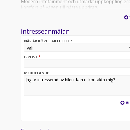
Modern infotainment och utmärkt uppkoppling erbj
komfort på vägen till nästa uppdrag..
Crafter Compact edition är en Kampanj där du kan vä
För mer information och offert kontakta oss på Vo
72.
Intresseanmälan
NÄR ÄR KÖPET AKTUELLT?
E-POST
*
MEDDELANDE
Vi