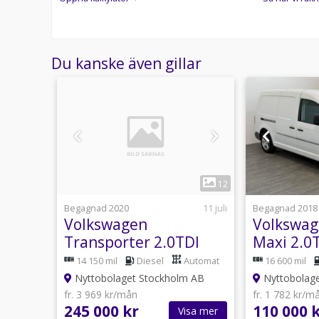
Du kanske även gillar
1
12
12
29 juli
Begagnad 2020
11 juli
Begagnad 2018
Volkswagen
Volkswag
DI
Transporter 2.0TDI
Maxi 2.0
re
150hk Lång
2x-dörr 
Automat
14 150 mil
Diesel
Automat
16 600 mil
RPLAY
Led/Carplay/Värm/Kamera
 AB
Nyttobolaget Stockholm AB
Nyttobolage
fr. 3 969 kr/mån
fr. 1 782 kr/m
245 000 kr
110 000 
sa mer
Visa mer