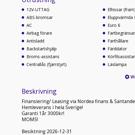
12V-UTTAG
Elhissar (fram
ABS-bromsar
Eluppvärmda 
AC
Euro 6
Airbag förare
Fartbegränsa
Antisladd
Farthållare
Backstartshjälp
Färddator
Broms-assistans
Körfilsassista
Centrallås (fjärrstyrt)
Läslampa
Vi
Beskrivning
Finansiering/ Leasing via Nordea finans & Santande
Hemleverans i hela Sverige!
Garanti 1år 3000kr!
MOMS!
Besiktning 2026-12-31