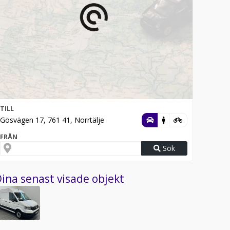
TILL
Gösvägen 17, 761 41, Norrtälje
FRÅN
Sök
ina senast visade objekt