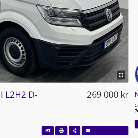
I L2H2 D-
269 000 kr
G
7