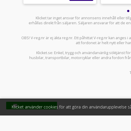
Klicket tar inget ansvar för annonsens innehåll eller ti
erhållas direkt från säljaren. Säljaren ansvarar för att de
OBS! V-reg.nr är ej äkta reg.nr. Ett påhittat V-reg.nr kan anges 
att fordonet är helt nytt eller ha
Klicket.se
: Enkel, trygg och användarvänlig söktjänst fö
husbilar
,
transportbilar
,
motorcyklar
eller andra fordon frå
Klicket använder cookies för att göra din användarupplevelse 