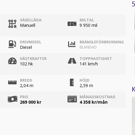
5
VÄXELLÅDA
MILTAL
Manuell
9 950 mil
DRIVMEDEL
BRÄNSLEFÖRBRUKNING
Diesel
BLANDAD
HÄSTKRAFTER
TOPPHASTIGHET
102 hk
141 km/h
BREDD
HÖJD
2,04 m
2,59 m
K
PRIS
MÅNADSKOSTNAD
269 000 kr
4 358
kr/mån