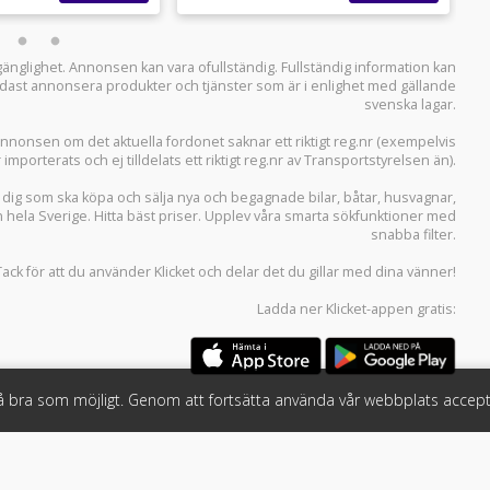
llgänglighet. Annonsen kan vara ofullständig. Fullständig information kan
 endast annonsera produkter och tjänster som är i enlighet med gällande
svenska lagar.
i annonsen om det aktuella fordonet saknar ett riktigt reg.nr (exempelvis
r importerats och ej tilldelats ett riktigt reg.nr av Transportstyrelsen än).
r dig som ska köpa och sälja
nya och begagnade bilar
,
båtar
,
husvagnar
,
n hela Sverige. Hitta bäst priser. Upplev våra smarta sökfunktioner med
snabba filter.
Tack för att du använder
Klicket
och delar det du gillar med dina vänner!
Ladda ner
Klicket-appen
gratis:
så bra som möjligt. Genom att fortsätta använda vår webbplats accept