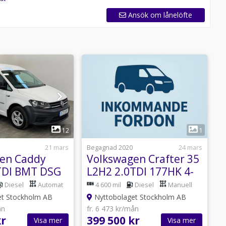
Ansök om lånelöfte
1
12
1
21 mars
Begagnad 2020
24 mars
B
en Caddy
Volkswagen Crafter 35
TDI BMT DSG
L2H2 2.0TDI 177HK 4-
T
Drag D-värm
Motion Drag 4600mil!
Diesel
Automat
4 600 mil
Diesel
Manuell
t Stockholm AB
Nyttobolaget Stockholm AB
ån
fr. 6 473 kr/mån
f
kr
399 500 kr
1
Visa mer
Visa mer