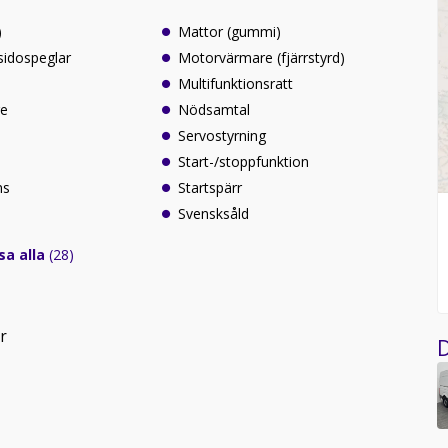
)
Mattor (gummi)
sidospeglar
Motorvärmare (fjärrstyrd)
Multifunktionsratt
re
Nödsamtal
Servostyrning
Start-/stoppfunktion
ns
Startspärr
Svensksåld
sa alla
(28)
r
D