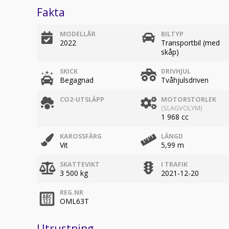
Fakta
MODELLÅR
BILTYP
2022
Transportbil (med
skåp)
SKICK
DRIVHJUL
Begagnad
Tvåhjulsdriven
CO2-UTSLÄPP
MOTORSTORLEK
(SLAGVOLYM)
1 968 cc
KAROSSFÄRG
LÄNGD
Vit
5,99 m
SKATTEVIKT
I TRAFIK
3 500 kg
2021-12-20
REG.NR
OML63T
Utrustning