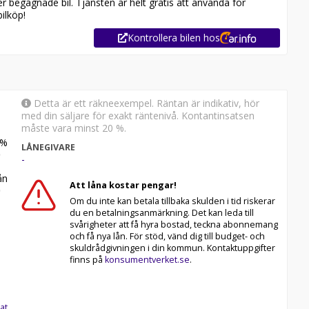
er begagnade bil. Tjänsten är helt gratis att använda för
ilköp!
Kontrollera bilen hos
Detta är ett räkneexempel. Räntan är indikativ, hör
med din säljare för exakt räntenivå. Kontantinsatsen
måste vara minst 20 %.
%
LÅNEGIVARE
-
n
Att låna kostar pengar!
Om du inte kan betala tillbaka skulden i tid riskerar
du en betalningsanmärkning. Det kan leda till
svårigheter att få hyra bostad, teckna abonnemang
och få nya lån. För stöd, vänd dig till budget- och
skuldrådgivningen i din kommun. Kontaktuppgifter
finns på
konsumentverket.se
.
at