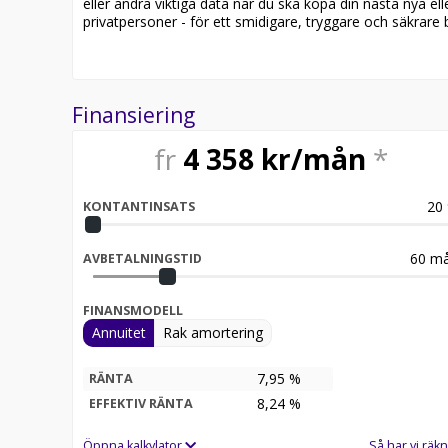
eller andra viktiga data när du ska köpa din nästa nya ell
privatpersoner - för ett smidigare, tryggare och säkrare b
Finansiering
fr
4 358
kr/mån
*
20
KONTANTINSATS
60
må
AVBETALNINGSTID
FINANSMODELL
Annuitet
Rak amortering
7,95 %
RÄNTA
8,24
%
EFFEKTIV RÄNTA
Öppna kalkylator
Så har vi räkn