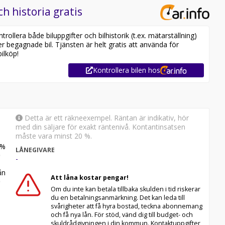
.
ch historia gratis
ollera både biluppgifter och bilhistorik (t.ex. mätarställning)
er begagnade bil. Tjänsten är helt gratis att använda för
ilköp!
eposition
Kontrollera bilen hos
 36 månader
a Santander eller My Money Pay
Detta är ett räkneexempel. Räntan är indikativ, hör
med din säljare för exakt räntenivå. Kontantinsatsen
 2.0 TDI, 177 hk, Manuell, 2019, Skåpbil, Transportbil,
måste vara minst 20 %.
tt, Vattenpump bytt, Välservad, Servicebok, Lång, Hög,
%
retagsbil, Farthållare, AC, Bluetooth, Elhissar,
LÅNEGIVARE
-
ransporter, Volkswagen LT, Mercedes-Benz Sprinter,
stom, MAN TGE, Renault Master, Opel Movano, Nissan
n
Att låna kostar pengar!
to, Iveco Daily, Toyota Proace Max, Maxus Deliver 9.
Om du inte kan betala tillbaka skulden i tid riskerar
du en betalningsanmärkning. Det kan leda till
svårigheter att få hyra bostad, teckna abonnemang
och få nya lån. För stöd, vänd dig till budget- och
skuldrådgivningen i din kommun. Kontaktuppgifter