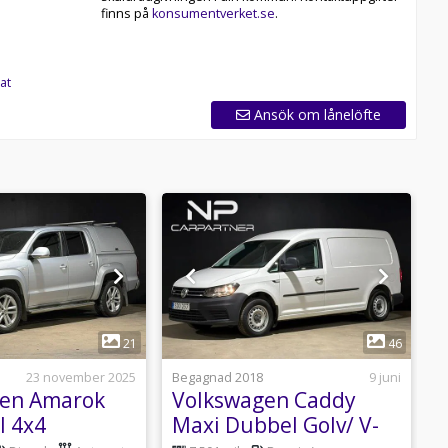
finns på
konsumentverket.se
.
at
Ansök om lånelöfte
1
1
21
46
23 november 2025
Begagnad 2018
9 juni
B
gen Amarok
Volkswagen Caddy
I 4x4
Maxi Dubbel Golv/ V-
M