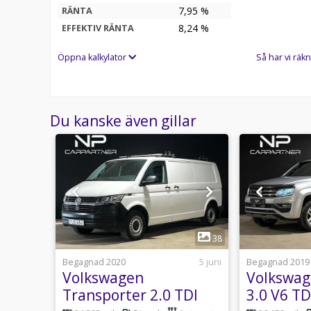
7,95 %
RÄNTA
8,24
%
EFFEKTIV RÄNTA
Öppna kalkylator
Så har vi räkn
Du kanske även gillar
1
23
38
12 juni
Begagnad 2020
5 juni
Begagnad 2019
er
Volkswagen
Volkswa
Transporter 2.0 TDI
3.0 V6 TD