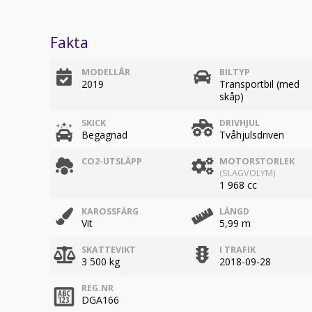
Fakta
MODELLÅR
BILTYP
2019
Transportbil (med
skåp)
SKICK
DRIVHJUL
Begagnad
Tvåhjulsdriven
CO2-UTSLÄPP
MOTORSTORLEK
(SLAGVOLYM)
1 968 cc
KAROSSFÄRG
LÄNGD
Vit
5,99 m
SKATTEVIKT
I TRAFIK
3 500 kg
2018-09-28
REG.NR
DGA166