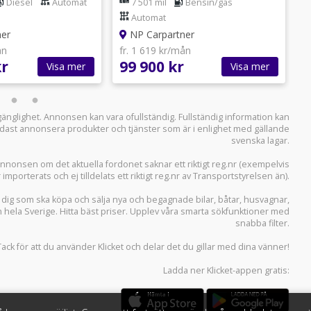
a MOMS
inredning/ EU6/
i
Diesel
Automat
7 501 mil
Bensin/gas
 KÅPA
VÄLSERVAD/ DRAG
Automat
ner
NP Carpartner
ån
fr. 1 619 kr/mån
f
kr
99 900 kr
9
Visa mer
Visa mer
llgänglighet. Annonsen kan vara ofullständig. Fullständig information kan
 endast annonsera produkter och tjänster som är i enlighet med gällande
svenska lagar.
i annonsen om det aktuella fordonet saknar ett riktigt reg.nr (exempelvis
r importerats och ej tilldelats ett riktigt reg.nr av Transportstyrelsen än).
r dig som ska köpa och sälja
nya och begagnade bilar
,
båtar
,
husvagnar
,
n hela Sverige. Hitta bäst priser. Upplev våra smarta sökfunktioner med
snabba filter.
Tack för att du använder
Klicket
och delar det du gillar med dina vänner!
Ladda ner
Klicket-appen
gratis: