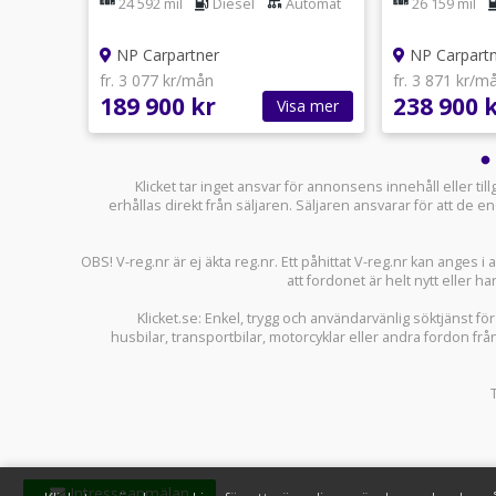
|MOMS|VÄRMARE|KAMERA|
Dubbla Dörrar
Aventur
Automat
24 592 mil
Diesel
Automat
26 159 mil
/4Motion/L2/VÄRMARE/
Värmare
NP Carpartner
NP Carpart
fr. 3 077 kr/mån
fr. 3 871 kr/m
189 900 kr
238 900 
sa mer
Visa mer
Klicket tar inget ansvar för annonsens innehåll eller ti
erhållas direkt från säljaren. Säljaren ansvarar för att de
OBS! V-reg.nr är ej äkta reg.nr. Ett påhittat V-reg.nr kan anges 
att fordonet är helt nytt eller ha
Klicket.se
: Enkel, trygg och användarvänlig söktjänst fö
husbilar
,
transportbilar
,
motorcyklar
eller andra fordon frå