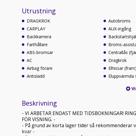
Utrustning
DRAGKROK
Autobroms
CARPLAY
AUX-ingång
Backkamera
Backstartshjä
Farthållare
Broms-assist
ABS-bromsar
Centrallås (fjä
AC
Dragkrok
Airbag förare
Elhissar (fram
Antisladd
Eluppvärmda 
Vi
Beskrivning
- VI ARBETAR ENDAST MED TIDSBOKNINGAR! RING 
FÖR VISNING. -
- På grund av korta lager tider så rekommenderar vi 
kvar -