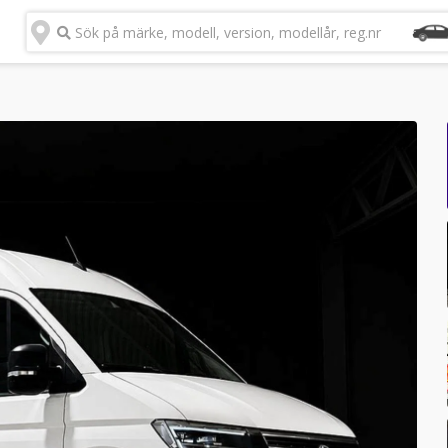
Sök på märke, modell, version, modellår, reg.nr