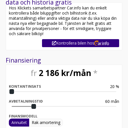
data och historia gratis
Hos Klickets samarbetspartner Car.info kan du enkelt
kontrollera både biluppgifter och bilhistorik (t.ex.
mätarställning) eller andra viktiga data när du ska köpa din
nästa nya eller begagnade bil. Tjänsten är helt gratis att
använda för privatpersoner - för ett smidigare, tryggare
och säkrare bilköp!
Kontrollera bilen hos
Finansiering
fr
2 186
kr/mån
*
20
%
KONTANTINSATS
60
mån
AVBETALNINGSTID
FINANSMODELL
Annuitet
Rak amortering