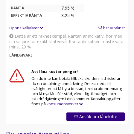
7,95 %
RÄNTA
8,25
%
EFFEKTIV RÄNTA
Öppna kalkylator
Så har vi räknat
Detta är ett räkneexempel. Räntan är indikativ, hör med
din säljare för exakt räntenivå. Kontantinsatsen måste vara
minst 20 %.
LÅNEGIVARE
-
Att låna kostar pengar!
Om du inte kan betala tillbaka skulden i tid riskerar
du en betalningsanmärkning. Det kan leda till
svårigheter att få hyra bostad, teckna abonnemang
och få nya lån. För stöd, vänd dig till budget- och
skuldrådgivningen i din kommun. Kontaktuppgifter
finns på
konsumentverket.se
.
Ansök om lånelöfte