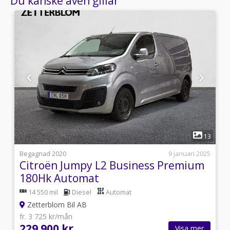
Du kanske även gillar
1
4
13
i
Begagnad 2020
9 januari 2025
Citroën Jumpy L2 Business Premium
180Hk Automat
14 550 mil
Diesel
Automat
Zetterblom Bil AB
fr. 3 725 kr/mån
229 900 kr
Visa mer