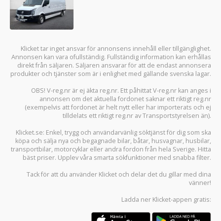
Klicket tar inget ansvar för annonsens innehåll eller tillgänglighet.
Annonsen kan vara ofullständig. Fullständig information kan erhållas
direkt från säljaren. Säljaren ansvarar för att de endast annonsera
produkter och tjänster som är i enlighet med gällande svenska lagar.
OBS! V-reg.nr är ej äkta reg.nr. Ett påhittat V-reg.nr kan anges i
annonsen om det aktuella fordonet saknar ett riktigt reg.nr
(exempelvis att fordonet är helt nytt eller har importerats och ej
tilldelats ett riktigt reg.nr av Transportstyrelsen än).
Klicket.se
: Enkel, trygg och användarvänlig söktjänst för dig som ska
köpa och sälja
nya och begagnade bilar
,
båtar
,
husvagnar
,
husbilar
,
transportbilar
,
motorcyklar
eller andra fordon från hela Sverige. Hitta
bäst priser. Upplev våra smarta sökfunktioner med snabba filter.
Tack för att du använder
Klicket
och delar det du gillar med dina
vänner!
Ladda ner
Klicket-appen
gratis: