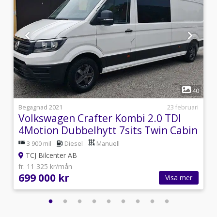
1
6
40
0
Begagnad 2021
23 februari
Volkswagen Crafter Kombi 2.0 TDI
4Motion Dubbelhytt 7sits Twin Cabin
XXL
3 900 mil
Diesel
Manuell
TCJ Bilcenter AB
fr. 11 325 kr/mån
699 000 kr
Visa mer