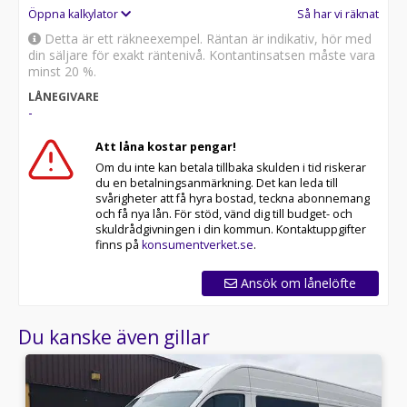
Öppna kalkylator
Så har vi räknat
Detta är ett räkneexempel. Räntan är indikativ, hör med
din säljare för exakt räntenivå. Kontantinsatsen måste vara
minst 20 %.
LÅNEGIVARE
-
Att låna kostar pengar!
Om du inte kan betala tillbaka skulden i tid riskerar
du en betalningsanmärkning. Det kan leda till
svårigheter att få hyra bostad, teckna abonnemang
och få nya lån. För stöd, vänd dig till budget- och
skuldrådgivningen i din kommun. Kontaktuppgifter
finns på
konsumentverket.se
.
Ansök om lånelöfte
Du kanske även gillar