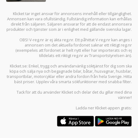
Klicket tar inget ansvar för annonsens innehåll eller tillgänglighet.
Annonsen kan vara ofullständig. Fullständig information kan erhållas
direkt från säljaren. Säljaren ansvarar för att de endast annonsera
produkter och tjänster som är i enlighet med gällande svenska lagar.
OBS! V-reg.nr är ej äkta reg.nr. Ett påhittat V-reg.nr kan anges i
annonsen om det aktuella fordonet saknar ett riktigt reg.nr
(exempelvis att fordonet är helt nytt eller har importerats och ej
tilldelats ett riktigt reg.nr av Transportstyrelsen än).
Klicket.se
: Enkel, trygg och användarvänlig söktjänst för dig som ska
köpa och sälja
nya och begagnade bilar
,
båtar
,
husvagnar
,
husbilar
,
transportbilar
,
motorcyklar
eller andra fordon från hela Sverige. Hitta
bäst priser. Upplev våra smarta sökfunktioner med snabba filter.
Tack för att du använder
Klicket
och delar det du gillar med dina
vänner!
Ladda ner
Klicket-appen
gratis: