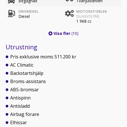
Begagnad
Tvåhjulsdriven
DRIVMEDEL
MOTORSTORLEK
Diesel
(SLAGVOLYM)
1 968 cc
Visa fler
(10)
Utrustning
Pris exklusive moms 511.200 kr
AC Climatic
Backstartshjälp
Broms-assistans
ABS-bromsar
Antispinn
Antisladd
Airbag förare
Elhissar