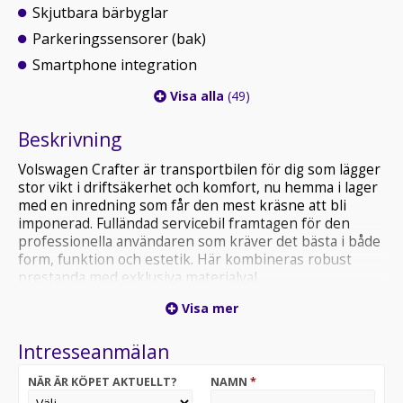
Skjutbara bärbyglar
Parkeringssensorer (bak)
Smartphone integration
Visa alla
(49)
Beskrivning
Volswagen Crafter är transportbilen för dig som lägger
stor vikt i driftsäkerhet och komfort, nu hemma i lager
med en inredning som får den mest kräsne att bli
imponerad. Fulländad servicebil framtagen för den
professionella användaren som kräver det bästa i både
form, funktion och estetik. Här kombineras robust
prestanda med exklusiva materialval.
Visa mer
När vi öppnar dörrarna till skåpet blir det genast tydligt
vad vi talar om – en professionellt byggd
Intresseanmälan
verkstadsinredning från System Edström. Här finns ett
inklätt skåp med kraftig LED-belysning som ger optimal
NÄR ÄR KÖPET AKTUELLT?
NAMN
*
överblick över innehållet. Arbetsbänk, verktygstavlor