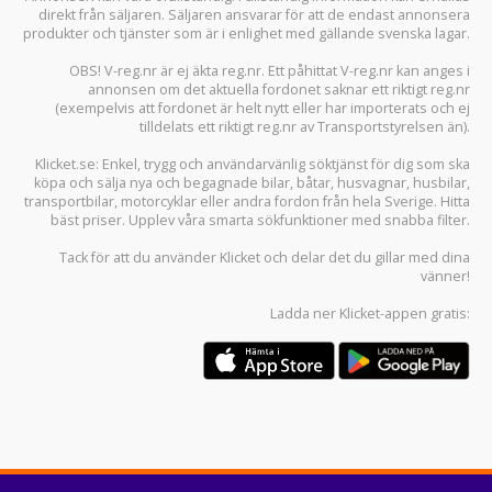
direkt från säljaren. Säljaren ansvarar för att de endast annonsera
produkter och tjänster som är i enlighet med gällande svenska lagar.
OBS! V-reg.nr är ej äkta reg.nr. Ett påhittat V-reg.nr kan anges i
annonsen om det aktuella fordonet saknar ett riktigt reg.nr
(exempelvis att fordonet är helt nytt eller har importerats och ej
tilldelats ett riktigt reg.nr av Transportstyrelsen än).
Klicket.se
: Enkel, trygg och användarvänlig söktjänst för dig som ska
köpa och sälja
nya och begagnade bilar
,
båtar
,
husvagnar
,
husbilar
,
transportbilar
,
motorcyklar
eller andra fordon från hela Sverige. Hitta
bäst priser. Upplev våra smarta sökfunktioner med snabba filter.
Tack för att du använder
Klicket
och delar det du gillar med dina
vänner!
Ladda ner
Klicket-appen
gratis: