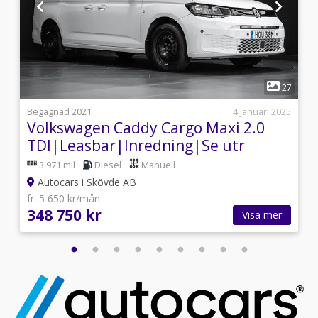
1
7
27
l
Begagnad 2021
4 januari 2025
Volkswagen Caddy Cargo Maxi 2.0
TDI|Leasbar|Inredning|Se utr
3 971 mil
Diesel
Manuell
Autocars i Skövde AB
fr. 5 650 kr/mån
348 750 kr
Visa mer