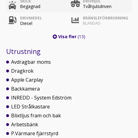
SKICK
DRIVHJUL
Begagnad
Tvåhjulsdriven
DRIVMEDEL
BRÄNSLEFÖRBRUKNING
Diesel
BLANDAD
Visa fler
(13)
Utrustning
Avdragbar moms
Dragkrok
Apple Carplay
Backkamera
INREDD - System Edström
LED Strålkastare
Blixtljus fram och bak
Arbetsbänk
P.Värmare fjärrstyrd