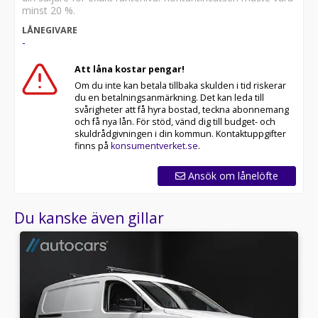
Moms, Momsbil, Skåpbil, Crafter, 35, Vägassistans,
minst 20 %.
Skåpbil, Dragbil, Drag bil, 3000kg, Entreprenad,
LÅNEGIVARE
Byggfirma, Snickare, VVS, Elektriker, Elfirma, Leasingbil,
-
Vägarbete bil, Verkstad, Verkstad inredning,
Förmånsbil, tjänstebil, TMA Bil, Vägbil, Perfekt för
Att låna kostar pengar!
långa transporter, Regnsensor, Förarstol -
Om du inte kan betala tillbaka skulden i tid riskerar
dynförlängning, Svensksåld, Sätesvärme - Förarstol,
du en betalningsanmärkning. Det kan leda till
Touch/Pekskärm, Yttertemperaturmätare, 3-sits / 3
svårigheter att få hyra bostad, teckna abonnemang
sits / 3 sitsig, L2H2 / L2 H2, Dubbla dörrar, Inredd /
och få nya lån. För stöd, vänd dig till budget- och
Inredning, Firmabil
skuldrådgivningen i din kommun. Kontaktuppgifter
finns på
konsumentverket.se
.
Ansök om lånelöfte
Du kanske även gillar