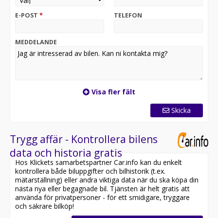
och skruvstäd skapar en praktisk arbetsyta, medan ett
flexibelt modulsystem med förvaringslådor och hyllor
E-POST
*
TELEFON
gör det enkelt att hålla ordning på utrustningen.
Bakåt finns dessutom LED-arbetsbelysning som ger
MEDDELANDE
bra ljus i arbetsområdet. I lastutrymmet sitter ett
takräcke med två skjutbara bärbyglar för smidig
transport av längre material. Bilen är även utrustad
med blixtljus fram och bak samt takräcken från Thule.
Visa fler fält
Här har man inte snålat in på tillvalen från fabrik: Stora
4-cylindriga. turbodieseln på 177hk, Automatlåda,
Skicka
Fjädrad komfortstol "ergoComfort" med viktreglering
och justerbart lårstöd, Fjärrstyrd dieselvärmare,
Composition Media" med 8" touch, Smartphone
Trygg affär - Kontrollera bilens
Integration, Apple Carplay, Android Auto, Ljus och sikt-
data och historia gratis
paket, LED strålkastare, Backkamera, Parkeringshjälp
Hos Klickets samarbetspartner Car.info kan du enkelt
fram och bak med aktivt sidoskydd, Farthållare, Fotsteg
kontrollera både biluppgifter och bilhistorik (t.ex.
bak, Dragkrok, Max släpvagnsvikt 3000 kg,
mätarställning) eller andra viktiga data när du ska köpa din
nästa nya eller begagnade bil. Tjänsten är helt gratis att
* Låga skatten 5378 kr / år
använda för privatpersoner - för ett smidigare, tryggare
och säkrare bilköp!
Nyservad, nybesiktigad och redo för omg. leverans