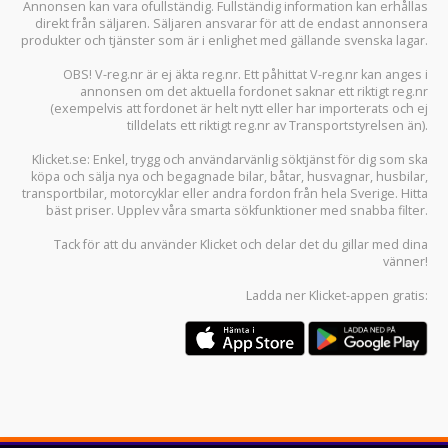
Annonsen kan vara ofullständig. Fullständig information kan erhållas
direkt från säljaren. Säljaren ansvarar för att de endast annonsera
produkter och tjänster som är i enlighet med gällande svenska lagar.
OBS! V-reg.nr är ej äkta reg.nr. Ett påhittat V-reg.nr kan anges i
annonsen om det aktuella fordonet saknar ett riktigt reg.nr
(exempelvis att fordonet är helt nytt eller har importerats och ej
tilldelats ett riktigt reg.nr av Transportstyrelsen än).
Klicket.se
: Enkel, trygg och användarvänlig söktjänst för dig som ska
köpa och sälja
nya och begagnade bilar
,
båtar
,
husvagnar
,
husbilar
,
transportbilar
,
motorcyklar
eller andra fordon från hela Sverige. Hitta
bäst priser. Upplev våra smarta sökfunktioner med snabba filter.
Tack för att du använder
Klicket
och delar det du gillar med dina
vänner!
Ladda ner
Klicket-appen
gratis: