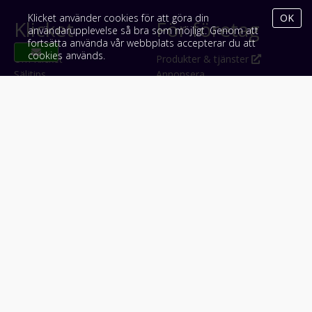
Klicket använder cookies för att göra din
OK
Klicket
För företag
användarupplevelse så bra som möjligt. Genom att
fortsätta använda vår webbplats accepterar du att
cookies används.
Om Klicket
Produkter & tjänster
Säljtips
Annonsera
Kontakt & support
Bli kund hos Klicket
Press
Handlarlogin
Tyck till om Klicket
Följ oss
Appar
Facebook
iPhone & iPad (App Store)
Instagram
Android (Google Play)
LinkedIn
#klicket