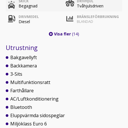
SKICK
DRIVHJUL
Begagnad
Tvåhjulsdriven
DRIVMEDEL
BRÄNSLEFÖRBRUKNING
Diesel
BLANDAD
Visa fler
(14)
Utrustning
Bakgavellyft
Backkamera
3-Sits
Multifunktionsratt
Farthållare
AC/Luftkonditionering
Bluetooth
Eluppvärmda sidospeglar
Miljöklass Euro 6