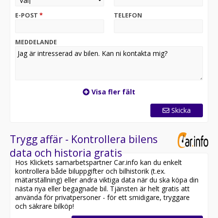
TDI-motorn på 177 hk och en smidig automatväxellåda
får du en effektiv och bekväm körupplevelse, oavsett
E-POST
*
TELEFON
om du kör i stadstrafik eller på längre sträckor.
OBS: Vänligen ring oss innan ditt besök för att
MEDDELANDE
säkerställa att bilen finns i butiken, då den kan vara
placerad på en annan anläggning eller reserverad
Utrustning inkluderar:
- Bakgavellyft
Visa fler fält
- Backkamera
- Farthållare
Skicka
- Lastskena
- Sidodörr
- Apple CarPlay & Android Auto
Trygg affär - Kontrollera bilens
data och historia gratis
Jämför denna bil med någon av våra andra Volkswagen
Hos Klickets samarbetspartner Car.info kan du enkelt
Crafter i lager. Se våra bilar på
kontrollera både biluppgifter och bilhistorik (t.ex.
https://www.riddermarkbil.se/kopa-bil/?series=crafter
mätarställning) eller andra viktiga data när du ska köpa din
nästa nya eller begagnade bil. Tjänsten är helt gratis att
Övrig information om bilen:
använda för privatpersoner - för ett smidigare, tryggare
Vid blandad körning är förbrukningen endast 0.72 l/mil
och säkrare bilköp!
Besiktigad till och med 2027-07-31