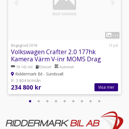
1
2
113
i
Begagnad 2018
13 juli
Volkswagen Crafter 2.0 177hk
Kamera Värm V-inr MOMS Drag
18 142 mil
Diesel
Automat
Riddermark Bil - Sundsvall
fr. 3 804 kr/mån
234 800 kr
Visa mer