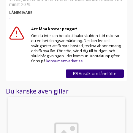
Eftersom vi har väldigt korta lagertider på våra bilar
minst 20 %.
rekommenderar vi våra kunder att ringa oss på 063-
LÅNEGIVARE
87040 för att kontrollera att fordonet finns kvar! Vi
-
ordnar en finansiering som passar just dina behov och
tar gärna din bil i inbyte.
Att låna kostar pengar!
Om du inte kan betala tillbaka skulden i tid riskerar
Telefontider:
du en betalningsanmärkning. Det kan leda till
svårigheter att få hyra bostad, teckna abonnemang
Besökstider i butik:
och få nya lån. För stöd, vänd dig till budget- och
skuldrådgivningen i din kommun. Kontaktuppgifter
Välkomna!
finns på
konsumentverket.se
.
Utrustning/Tillbehör:
Ansök om lånelöfte
Bakgavellyft,Backkamera,3-
Sits,Multifunktionsratt,Farthållare,AC/Luftkonditionerin
Du kanske även gillar
sidospeglar,Miljöklass Euro
6,Touchskärm,Svensksåld,Sätesvärme
fram,Start/stopp-funktion,LED-
Strålkastare,Sidodörr,Lastskena,Volymskåp,Bakgavellift,
,FULL MOMS,AC,AC och klimatanläggning,Apple
CarPlay,Aircondition