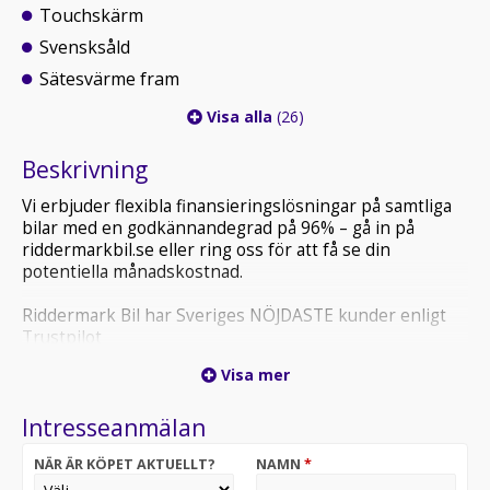
Touchskärm
Svensksåld
Sätesvärme fram
Visa alla
(26)
Beskrivning
Vi erbjuder flexibla finansieringslösningar på samtliga
bilar med en godkännandegrad på 96% – gå in på
riddermarkbil.se eller ring oss för att få se din
potentiella månadskostnad.
Riddermark Bil har Sveriges NÖJDASTE kunder enligt
Trustpilot
*BWC03A* *Vi tar emot alla inbyten och erbjuder
Visa mer
hemleverans i hela Sverige!*
Intresseanmälan
Nu erbjuds en Volkswagen Crafter Chassi 35 från 2019
– en robust och mångsidig transportbil som är byggd
NÄR ÄR KÖPET AKTUELLT?
NAMN
*
för att klara krävande arbetsdagar. Med den starka 2.0