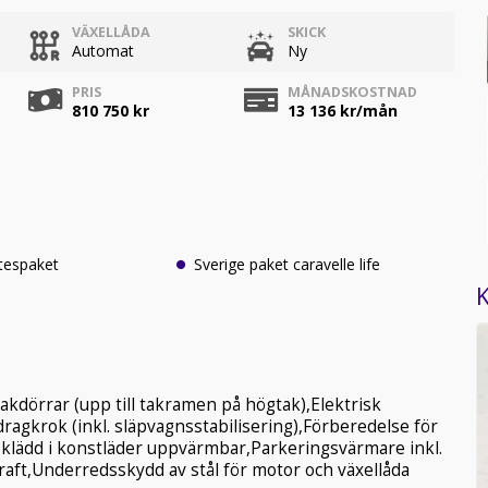
VÄXELLÅDA
SKICK
Automat
Ny
PRIS
MÅNADSKOSTNAD
810 750 kr
13 136
kr/mån
ätespaket
Sverige paket caravelle life
K
s
akdörrar (upp till takramen på högtak),Elektrisk
ragkrok (inkl. släpvagnsstabilisering),Förberedelse för
 klädd i konstläder uppvärmbar,Parkeringsvärmare inkl.
kraft,Underredsskydd av stål för motor och växellåda