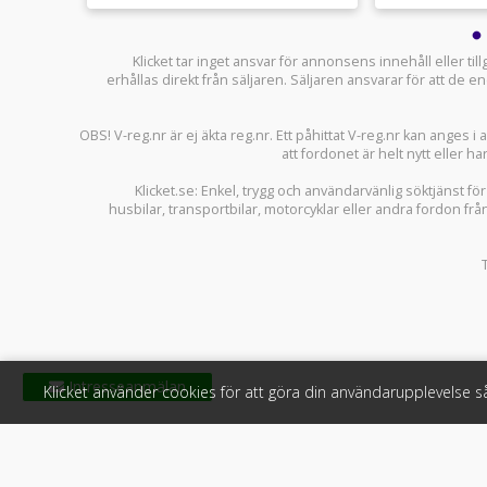
Klicket tar inget ansvar för annonsens innehåll eller ti
erhållas direkt från säljaren. Säljaren ansvarar för att de
OBS! V-reg.nr är ej äkta reg.nr. Ett påhittat V-reg.nr kan anges 
att fordonet är helt nytt eller ha
Klicket.se
: Enkel, trygg och användarvänlig söktjänst fö
husbilar
,
transportbilar
,
motorcyklar
eller andra fordon frå
Klicket använder cookies för att göra din användarupplevelse 