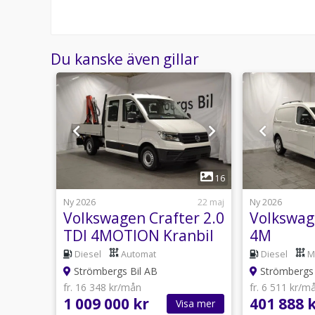
Du kanske även gillar
1
14
16
18 juli
Ny 2026
22 maj
Ny 2026
n 2.0
Volkswagen Crafter 2.0
Volkswag
hk
TDI 4MOTION Kranbil
4M
utomat
Diesel
Automat
Diesel
M
Strömbergs Bil AB
Strömbergs 
fr. 16 348 kr/mån
fr. 6 511 kr/m
1 009 000 kr
401 888 
sa mer
Visa mer