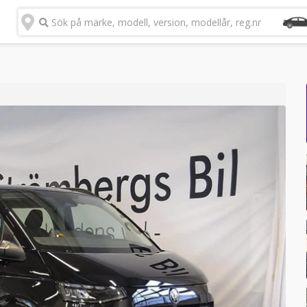
Sök på märke, modell, version, modellår, reg.nr