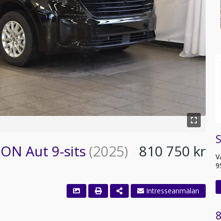
S
ON Aut 9-sits
(2025)
810 750 kr
V
9
8