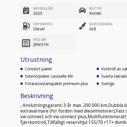
MODELLÅR
BILTYP
2025
Kombi
DRIVMEDEL
KAROSSFÄRG
Diesel
Grå
REG.NR
JBW31N
Utrustning
Connect-paket
Kontroll av s
Exteriörpaket caravelle life
Svarta takrail
Förarassistanspaket premium plus
Sverige
Beskrivning
, Anslutningsgaranti 3 år max. 200 000 km,Dubbla b
extravärmare (för fordon med dieselmotorer),Fast d
vw connect och vw connect plus,Multifunktionsratt
fjärrkontroll,Tillfälligt reservhjul 155/70 r17+ dom