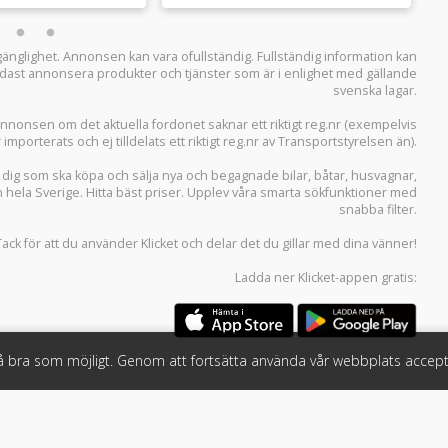
llgänglighet. Annonsen kan vara ofullständig. Fullständig information kan
 endast annonsera produkter och tjänster som är i enlighet med gällande
svenska lagar.
i annonsen om det aktuella fordonet saknar ett riktigt reg.nr (exempelvis
r importerats och ej tilldelats ett riktigt reg.nr av Transportstyrelsen än).
r dig som ska köpa och sälja
nya och begagnade bilar
,
båtar
,
husvagnar
,
n hela Sverige. Hitta bäst priser. Upplev våra smarta sökfunktioner med
snabba filter.
Tack för att du använder
Klicket
och delar det du gillar med dina vänner!
Ladda ner
Klicket-appen
gratis:
så bra som möjligt. Genom att fortsätta använda vår webbplats accept