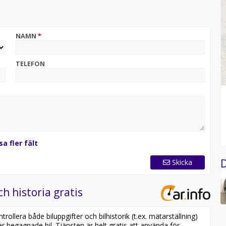
NAMN
*
TELEFON
sa fler fält
D
Skicka
ch historia gratis
ollera både biluppgifter och bilhistorik (t.ex. mätarställning)
er begagnade bil. Tjänsten är helt gratis att använda för