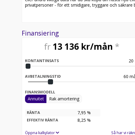
privatpersoner - för ett smidigare, tryggare och säkrare b
Finansiering
fr
13 136
kr/mån
*
20
KONTANTINSATS
60
må
AVBETALNINGSTID
FINANSMODELL
Annuitet
Rak amortering
7,95 %
RÄNTA
8,25
%
EFFEKTIV RÄNTA
Öppna kalkylator
Så har vi räkn