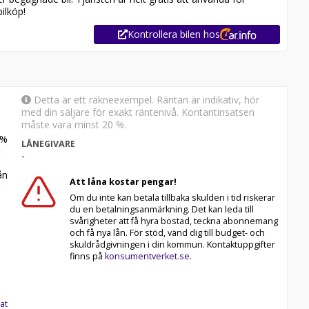
ilköp!
Kontrollera bilen hos
Detta är ett räkneexempel. Räntan är indikativ, hör
med din säljare för exakt räntenivå. Kontantinsatsen
måste vara minst 20 %.
%
LÅNEGIVARE
-
n
Att låna kostar pengar!
Om du inte kan betala tillbaka skulden i tid riskerar
du en betalningsanmärkning. Det kan leda till
svårigheter att få hyra bostad, teckna abonnemang
och få nya lån. För stöd, vänd dig till budget- och
skuldrådgivningen i din kommun. Kontaktuppgifter
finns på
konsumentverket.se
.
at