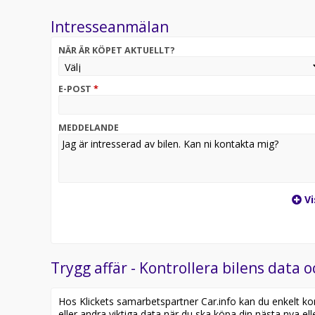
Intresseanmälan
NÄR ÄR KÖPET AKTUELLT?
E-POST
*
MEDDELANDE
Vi
Trygg affär - Kontrollera bilens data o
Hos Klickets samarbetspartner Car.info kan du enkelt kontr
eller andra viktiga data när du ska köpa din nästa nya ell