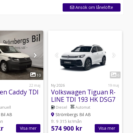
Ansök om lånelöfte
1
1
10
6
22 maj
Ny 2026
19 maj
N
en Caddy TDI
Volkswagen Tiguan R-
LINE TDI 193 HK DSG7
4M
anuell
Diesel
Automat
Bil AB
Strömbergs Bil AB
ån
fr. 9 315 kr/mån
f
kr
574 900 kr
7
Visa mer
Visa mer