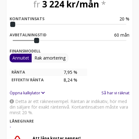
fr
3 224
kr/mån
*
20
%
KONTANTINSATS
60
mån
AVBETALNINGSTID
FINANSMODELL
Annuitet
Rak amortering
7,95 %
RÄNTA
8,24
%
EFFEKTIV RÄNTA
Öppna kalkylator
Så har vi räknat
Detta är ett räkneexempel. Räntan är indikativ, hör med
din säljare för exakt räntenivå. Kontantinsatsen måste vara
minst 20 %.
LÅNEGIVARE
-
Att låna kostar pengar!