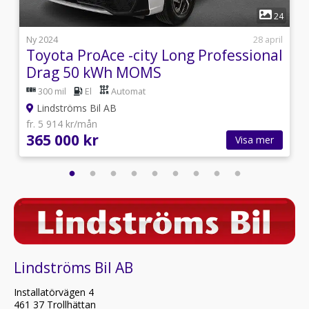
1
1
24
i
Ny 2024
28 april
Toyota ProAce -city Long Professional
Drag 50 kWh MOMS
300 mil
El
Automat
Lindströms Bil AB
fr. 5 914 kr/mån
365 000 kr
Visa mer
Lindströms Bil AB
Installatörvägen 4
461 37 Trollhättan