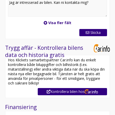
provkörning!
Bilen är på väg till Skövde men kan levereras till dessa
orter vid förfrågan:
Alingsås
Visa fler fält
Borås
Falköping
Skicka
Jönköping
Trollhättan
Värnamo
Trygg affär - Kontrollera bilens
data och historia gratis
Hos Klickets samarbetspartner Car.info kan du enkelt
kontrollera både biluppgifter och bilhistorik (t.ex.
mätarställning) eller andra viktiga data när du ska köpa din
nästa nya eller begagnade bil. Tjänsten är helt gratis att
använda för privatpersoner - för ett smidigare, tryggare
och säkrare bilköp!
Kontrollera bilen hos
Finansiering