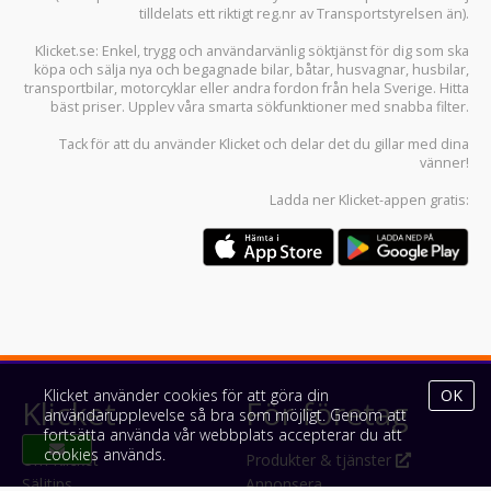
tilldelats ett riktigt reg.nr av Transportstyrelsen än).
Klicket.se
: Enkel, trygg och användarvänlig söktjänst för dig som ska
köpa och sälja
nya och begagnade bilar
,
båtar
,
husvagnar
,
husbilar
,
transportbilar
,
motorcyklar
eller andra fordon från hela Sverige. Hitta
bäst priser. Upplev våra smarta sökfunktioner med snabba filter.
Tack för att du använder
Klicket
och delar det du gillar med dina
vänner!
Ladda ner
Klicket-appen
gratis:
Klicket använder cookies för att göra din
OK
Klicket
För företag
användarupplevelse så bra som möjligt. Genom att
fortsätta använda vår webbplats accepterar du att
cookies används.
Om Klicket
Produkter & tjänster
Säljtips
Annonsera