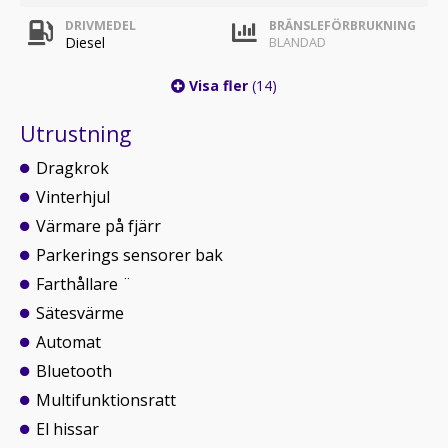
DRIVMEDEL
BRÄNSLEFÖRBRUKNING
Diesel
BLANDAD
Visa fler
(14)
Utrustning
Dragkrok
Vinterhjul
Värmare på fjärr
Parkerings sensorer bak
Farthållare ¨
Sätesvärme
Automat
Bluetooth
Multifunktionsratt
El hissar