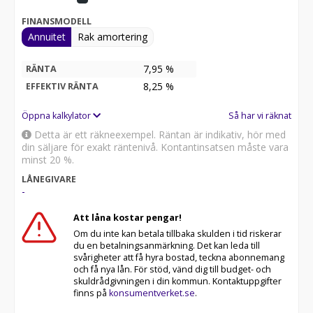
FINANSMODELL
Annuitet
Rak amortering
7,95 %
RÄNTA
8,25
%
EFFEKTIV RÄNTA
Öppna kalkylator
Så har vi räknat
Detta är ett räkneexempel. Räntan är indikativ, hör med
din säljare för exakt räntenivå. Kontantinsatsen måste vara
minst 20 %.
LÅNEGIVARE
-
Att låna kostar pengar!
Om du inte kan betala tillbaka skulden i tid riskerar
du en betalningsanmärkning. Det kan leda till
svårigheter att få hyra bostad, teckna abonnemang
och få nya lån. För stöd, vänd dig till budget- och
skuldrådgivningen i din kommun. Kontaktuppgifter
finns på
konsumentverket.se
.