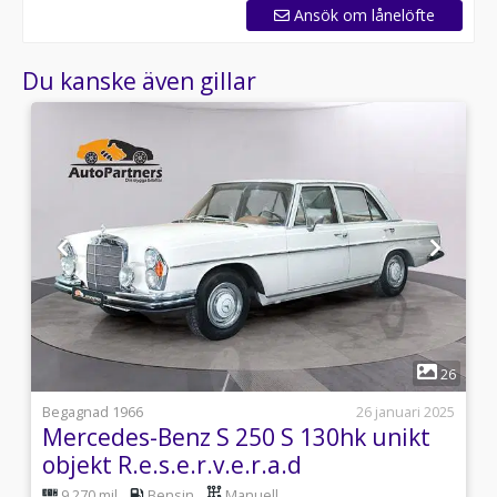
Ansök om lånelöfte
Du kanske även gillar
1
6
26
i
Begagnad 1966
26 januari 2025
Mercedes-Benz S 250 S 130hk unikt
objekt R.e.s.e.r.v.e.r.a.d
9 270 mil
Bensin
Manuell