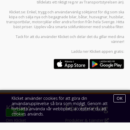
tilldelats ett riktigt reg.nr av Transportstyrelsen än).
Klicket.se
: Enkel, trygg och användarvänlig söktjänst för dig som ska
köpa och sälja
nya och begagnade bilar
,
båtar
,
husvagnar
,
husbilar
,
transportbilar
,
motorcyklar
eller andra fordon från hela Sverige. Hitta
bäst priser. Upplev våra smarta sökfunktioner med snabba filter.
Tack för att du använder
Klicket
och delar det du gillar med dina
vänner!
Ladda ner
Klicket-appen
gratis:
Klicket använder cookies för att göra din
OK
användarupplevelse så bra som möjligt. Genom att
Klicket
För företag
fortsätta använda vår webbplats accepterar du att
cookies används.
Om Klicket
Produkter & tjänster
Säljtips
Annonsera