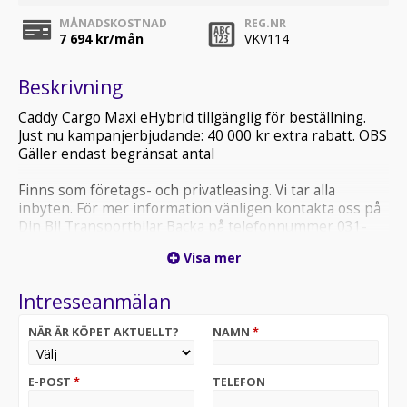
MÅNADSKOSTNAD
REG.NR
7 694
kr/mån
VKV114
Beskrivning
Caddy Cargo Maxi eHybrid tillgänglig för beställning.
Just nu kampanjerbjudande: 40 000 kr extra rabatt. OBS
Gäller endast begränsat antal
Finns som företags- och privatleasing. Vi tar alla
inbyten. För mer information vänligen kontakta oss på
Din Bil Transportbilar Backa på telefonnummer 031-
3501820 eller mail transportbilar.backa @ dinbil.se
Visa mer
Intresseanmälan
NÄR ÄR KÖPET AKTUELLT?
NAMN
*
E-POST
*
TELEFON