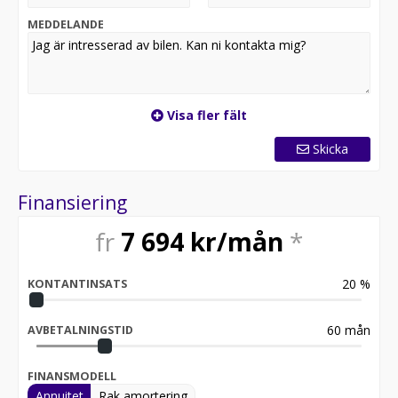
MEDDELANDE
Visa fler fält
Skicka
Finansiering
fr
7 694
kr/mån
*
20
%
KONTANTINSATS
60
mån
AVBETALNINGSTID
FINANSMODELL
Annuitet
Rak amortering