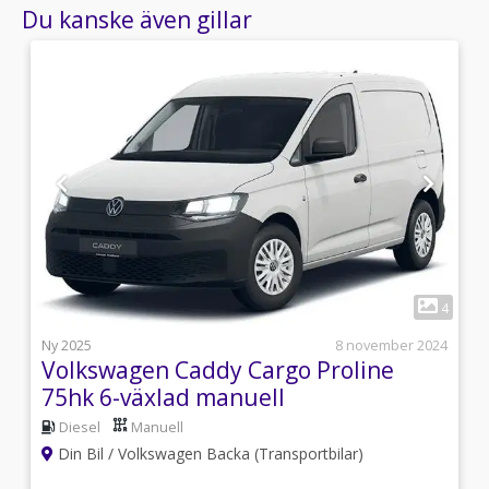
Du kanske även gillar
1
2
4
i
Ny 2025
8 november 2024
Volkswagen Caddy Cargo Proline
75hk 6-växlad manuell
Diesel
Manuell
Din Bil / Volkswagen Backa (Transportbilar)