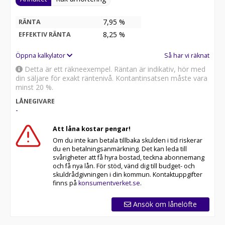
7,95 %
RÄNTA
8,25
%
EFFEKTIV RÄNTA
Öppna kalkylator
Så har vi räknat
Detta är ett räkneexempel. Räntan är indikativ, hör med
din säljare för exakt räntenivå. Kontantinsatsen måste vara
minst 20 %.
LÅNEGIVARE
-
Att låna kostar pengar!
Om du inte kan betala tillbaka skulden i tid riskerar
du en betalningsanmärkning. Det kan leda till
svårigheter att få hyra bostad, teckna abonnemang
och få nya lån. För stöd, vänd dig till budget- och
skuldrådgivningen i din kommun. Kontaktuppgifter
finns på
konsumentverket.se
.
Ansök om lånelöfte