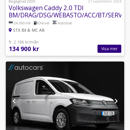
Begagnad 2020
27 september 2024
Volkswagen Caddy 2.0 TDI
BM/DRAG/DSG/WEBASTO/ACC/BT/SERVAD
24 360 mil
Diesel
Automat
STX Bil & MC AB
fr. 2 186 kr/mån
134 900 kr
Visa mer