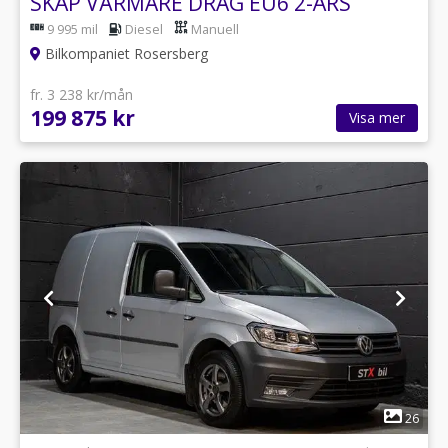
SKÅP VÄRMARE DRAG EU6 2-ÅRS
GARANTI
9 995 mil
Diesel
Manuell
Bilkompaniet Rosersberg
fr. 3 238 kr/mån
199 875 kr
Visa mer
1
26