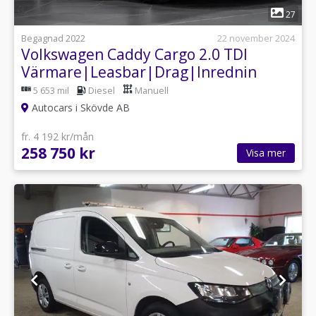
1
27
Begagnad 2022
22 november 2024
Volkswagen Caddy Cargo 2.0 TDI
Värmare|Leasbar|Drag|Inrednin
5 653 mil
Diesel
Manuell
Autocars i Skövde AB
fr. 4 192 kr/mån
258 750 kr
Visa mer