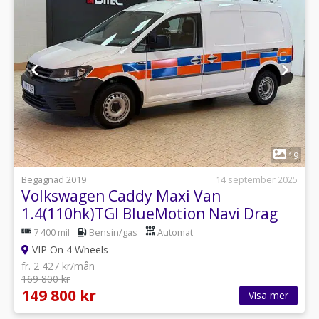
1
19
Begagnad 2019
14 september 2025
Volkswagen Caddy Maxi Van
1.4(110hk)TGI BlueMotion Navi Drag
7 400 mil
Bensin/gas
Automat
VIP On 4 Wheels
fr. 2 427 kr/mån
169 800 kr
149 800 kr
Visa mer