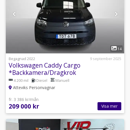
1
14
Begagnad 2022
9 september 2025
Volkswagen Caddy Cargo
*Backkamera/Dragkrok
4 200 mil
Diesel
Manuell
Atteviks Personvagnar
fr. 3 386 kr/mån
209 000 kr
Visa mer