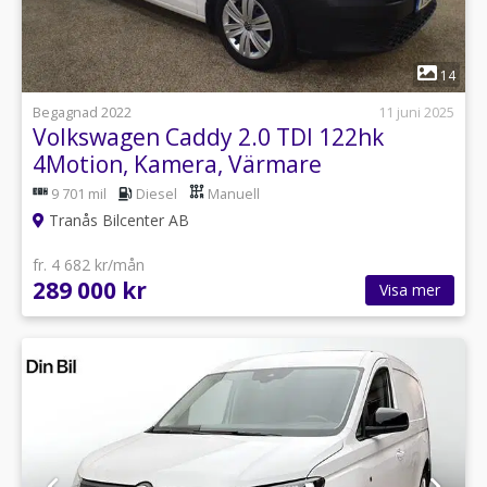
1
14
Begagnad 2022
11 juni 2025
Volkswagen Caddy 2.0 TDI 122hk
4Motion, Kamera, Värmare
9 701 mil
Diesel
Manuell
Tranås Bilcenter AB
fr. 4 682 kr/mån
289 000 kr
Visa mer