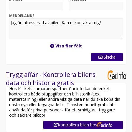
Keyless Start
Pris exklusive moms: 127 520:-
MEDDELANDE
Besiktigad t om 2027-03-31. Möjlighet till garanti i upp
till 36 månader & kostnadsfri helförsäkring i upp till 1
månad! Finansiering via Santander Consumer bank från
1.909kr/mån med möjlighet till 0kr kontant.
Visa fler fält
Skicka
Trygg affär - Kontrollera bilens
data och historia gratis
Hos Klickets samarbetspartner Car.info kan du enkelt
kontrollera både biluppgifter och bilhistorik (t.ex.
mätarställning) eller andra viktiga data när du ska köpa din
nästa nya eller begagnade bil. Tjänsten är helt gratis att
använda för privatpersoner - för ett smidigare, tryggare
och säkrare bilköp!
Kontrollera bilen hos