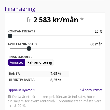
Finansiering
fr
2 583
kr/mån
*
20
%
KONTANTINSATS
60
mån
AVBETALNINGSTID
FINANSMODELL
Annuitet
Rak amortering
7,95 %
RÄNTA
8,25
%
EFFEKTIV RÄNTA
Öppna kalkylator
Så har vi räknat
Detta är ett räkneexempel. Räntan är indikativ, hör med
din säljare för exakt räntenivå. Kontantinsatsen måste vara
minst 20 %.