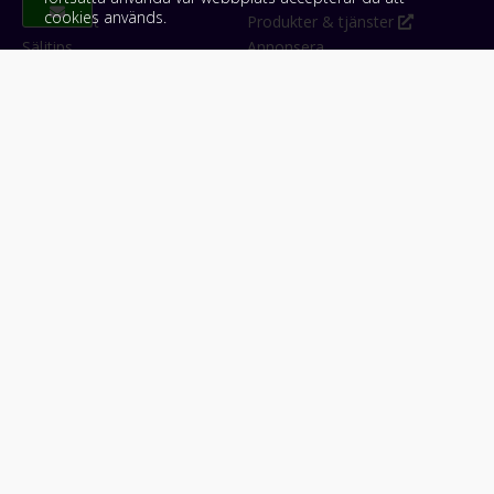
cookies används.
Om Klicket
Produkter & tjänster
Säljtips
Annonsera
Kontakt & support
Bli kund hos Klicket
Press
Handlarlogin
Tyck till om Klicket
Följ oss
Appar
Facebook
iPhone & iPad (App Store)
Instagram
Android (Google Play)
LinkedIn
#klicket
Snabblänkar:
Arbetsmaskin
•
ATV & snöskoter
•
Bil
•
Buss
•
Båt
•
Husbil & husvagn
•
Hästbil & hästsläp
•
Lastbil
•
Motorcykel & moped
•
Släpfordon