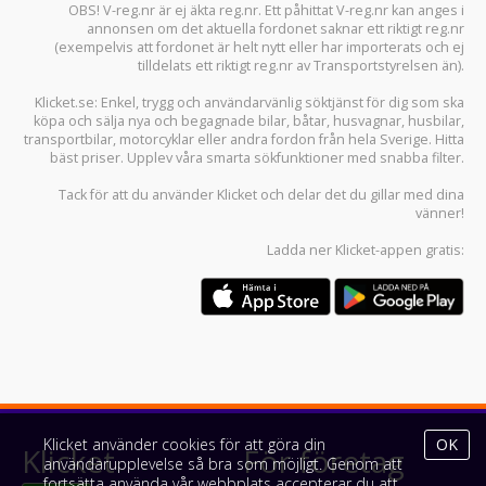
OBS! V-reg.nr är ej äkta reg.nr. Ett påhittat V-reg.nr kan anges i
annonsen om det aktuella fordonet saknar ett riktigt reg.nr
(exempelvis att fordonet är helt nytt eller har importerats och ej
tilldelats ett riktigt reg.nr av Transportstyrelsen än).
Klicket.se
: Enkel, trygg och användarvänlig söktjänst för dig som ska
köpa och sälja
nya och begagnade bilar
,
båtar
,
husvagnar
,
husbilar
,
transportbilar
,
motorcyklar
eller andra fordon från hela Sverige. Hitta
bäst priser. Upplev våra smarta sökfunktioner med snabba filter.
Tack för att du använder
Klicket
och delar det du gillar med dina
vänner!
Ladda ner
Klicket-appen
gratis:
Klicket använder cookies för att göra din
OK
Klicket
För företag
användarupplevelse så bra som möjligt. Genom att
fortsätta använda vår webbplats accepterar du att