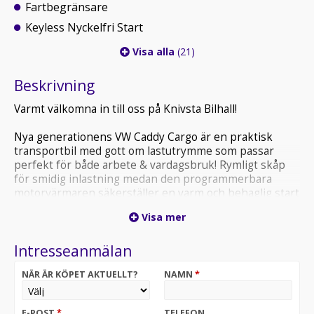
Fartbegränsare
Keyless Nyckelfri Start
Visa alla
(21)
Beskrivning
Varmt välkomna in till oss på Knivsta Bilhall!
Nya generationens VW Caddy Cargo är en praktisk
transportbil med gott om lastutrymme som passar
perfekt för både arbete & vardagsbruk! Rymligt skåp
för smidig inlastning medan den programmerbara
motorvärmaren säkerställer en varm och behaglig start
även kalla dagar. Leasbar för företagare med avdragbar
Visa mer
moms!
Intresseanmälan
Utrustningen inkluderar:
NÄR ÄR KÖPET AKTUELLT?
NAMN
*
Programmerbar motorvärmare
Dragkrok
Apple CarPlay/Android Auto
E-POST
*
TELEFON