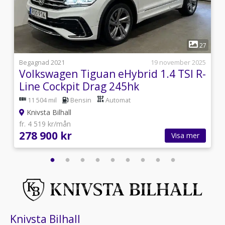
1
4
27
3
Begagnad 2021
19 november 2025
Volkswagen Tiguan eHybrid 1.4 TSI R-
Line Cockpit Drag 245hk
11 504 mil
Bensin
Automat
Knivsta Bilhall
fr. 4 519 kr/mån
278 900 kr
Visa mer
Knivsta Bilhall