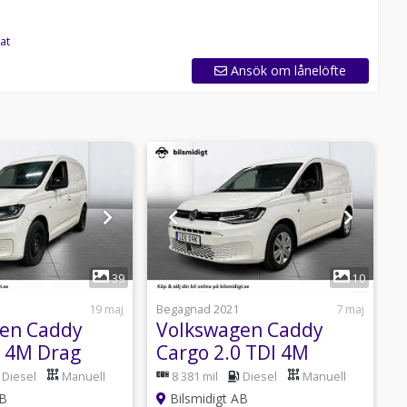
at
Ansök om lånelöfte
1
1
39
10
19 maj
Begagnad 2021
7 maj
B
en Caddy
Volkswagen Caddy
0 4M Drag
Cargo 2.0 TDI 4M
C
PDC Värmare
Kamera Värmare
Diesel
Manuell
8 381 mil
Diesel
Manuell
ect
ergoComfort 122hk
AB
Bilsmidigt AB