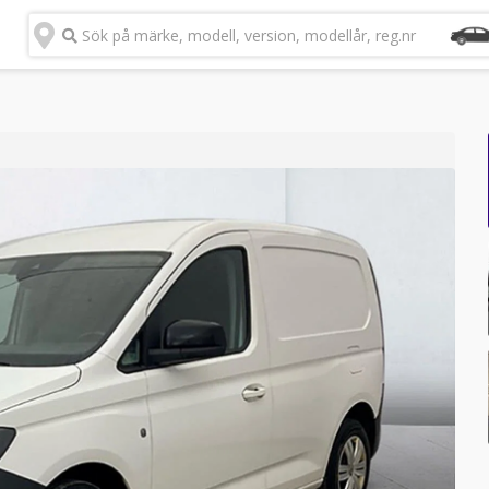
Sök på märke, modell, version, modellår, reg.nr