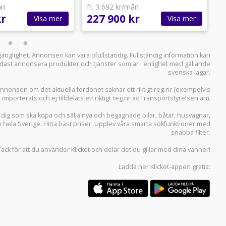
ån
fr. 3 692 kr/mån
f
kr
227 900 kr
2
Visa mer
Visa mer
llgänglighet. Annonsen kan vara ofullständig. Fullständig information kan
 endast annonsera produkter och tjänster som är i enlighet med gällande
svenska lagar.
i annonsen om det aktuella fordonet saknar ett riktigt reg.nr (exempelvis
r importerats och ej tilldelats ett riktigt reg.nr av Transportstyrelsen än).
r dig som ska köpa och sälja
nya och begagnade bilar
,
båtar
,
husvagnar
,
n hela Sverige. Hitta bäst priser. Upplev våra smarta sökfunktioner med
snabba filter.
Tack för att du använder
Klicket
och delar det du gillar med dina vänner!
Ladda ner
Klicket-appen
gratis: