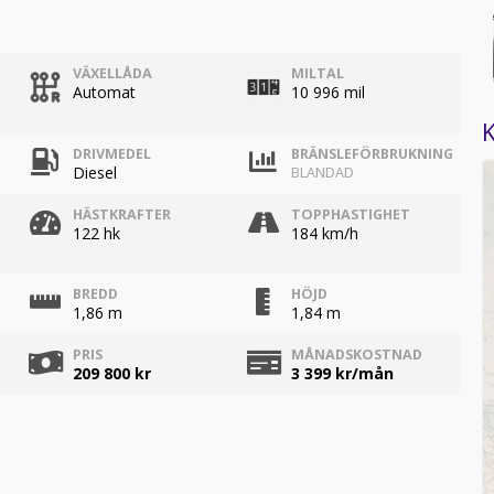
VÄXELLÅDA
MILTAL
Automat
10 996 mil
K
DRIVMEDEL
BRÄNSLEFÖRBRUKNING
Diesel
BLANDAD
HÄSTKRAFTER
TOPPHASTIGHET
122 hk
184 km/h
BREDD
HÖJD
1,86 m
1,84 m
PRIS
MÅNADSKOSTNAD
209 800 kr
3 399
kr/mån