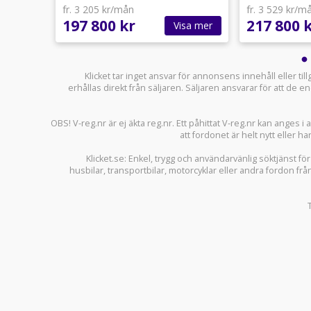
122hk
fr. 3 205 kr/mån
fr. 3 529 kr/m
197 800 kr
217 800 
sa mer
Visa mer
Klicket tar inget ansvar för annonsens innehåll eller ti
erhållas direkt från säljaren. Säljaren ansvarar för att de
OBS! V-reg.nr är ej äkta reg.nr. Ett påhittat V-reg.nr kan anges 
att fordonet är helt nytt eller ha
Klicket.se
: Enkel, trygg och användarvänlig söktjänst fö
husbilar
,
transportbilar
,
motorcyklar
eller andra fordon frå