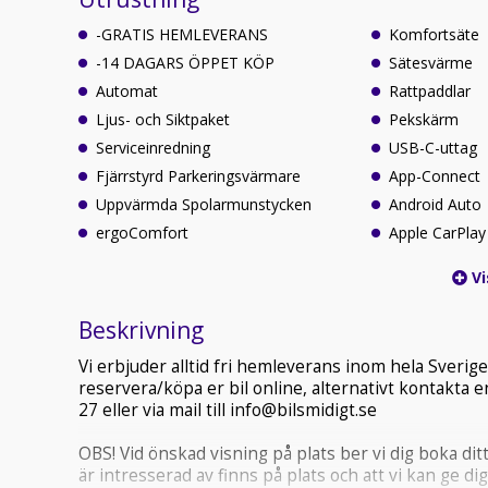
-GRATIS HEMLEVERANS
Komfortsäte
-14 DAGARS ÖPPET KÖP
Sätesvärme
Automat
Rattpaddlar
Ljus- och Siktpaket
Pekskärm
Serviceinredning
USB-C-uttag
Fjärrstyrd Parkeringsvärmare
App-Connect
Uppvärmda Spolarmunstycken
Android Auto
ergoComfort
Apple CarPlay
Vi
Beskrivning
Vi erbjuder alltid fri hemleverans inom hela Sveri
reservera/köpa er bil online, alternativt kontakta en
27 eller via mail till info@bilsmidigt.se
OBS! Vid önskad visning på plats ber vi dig boka ditt
är intresserad av finns på plats och att vi kan ge dig