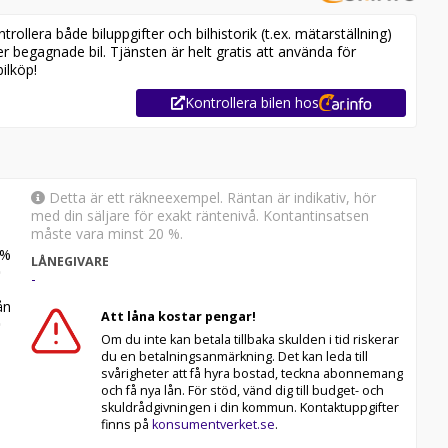
allmän hantverkare. Perfekt arbetsbil för både
her.
ollera både biluppgifter och bilhistorik (t.ex. mätarställning)
er begagnade bil. Tjänsten är helt gratis att använda för
ämtar din bil helt gratis när vi levererar din nya bil! Vi är
ilköp!
 på våra bilar. Passa på att reservera bilen via vår
Kontrollera bilen hos
Detta är ett räkneexempel. Räntan är indikativ, hör
med din säljare för exakt räntenivå. Kontantinsatsen
måste vara minst 20 %.
%
LÅNEGIVARE
-
ng
n
Att låna kostar pengar!
eposition
rs faktura
Om du inte kan betala tillbaka skulden i tid riskerar
du en betalningsanmärkning. Det kan leda till
 72 månader
svårigheter att få hyra bostad, teckna abonnemang
er Nordea Finans
och få nya lån. För stöd, vänd dig till budget- och
skuldrådgivningen i din kommun. Kontaktuppgifter
finns på
konsumentverket.se
.