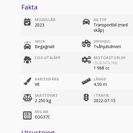
Fakta
MODELLÅR
BILTYP
2023
Transportbil (med
skåp)
SKICK
DRIVHJUL
Begagnad
Tvåhjulsdriven
CO2-UTSLÄPP
MOTORSTORLEK
(SLAGVOLYM)
1 968 cc
KAROSSFÄRG
LÄNGD
Vit
4,50 m
SKATTEVIKT
I TRAFIK
2 250 kg
2022-07-15
REG.NR
EGG37C
Utrustning