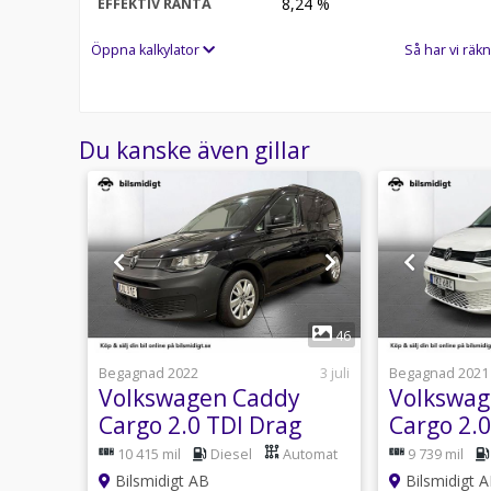
8,24
%
EFFEKTIV RÄNTA
*EGG37C*
Öppna kalkylator
Så har vi räkn
Du kanske även gillar
1
43
46
29 juli
Begagnad 2022
3 juli
Begagnad 2021
y
Volkswagen Caddy
Volkswag
ve
Cargo 2.0 TDI Drag
Cargo 2.
rmare
Värmare P-Sens
Kamera 
Automat
10 415 mil
Diesel
Automat
9 739 mil
MS
ergoComfort MOMS
AppConn
Bilsmidigt AB
Bilsmidigt 