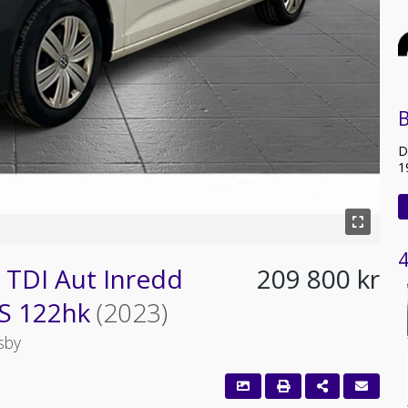
B
D
1
4
 TDI Aut Inredd
209 800 kr
S 122hk
(2023)
sby