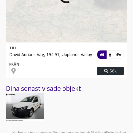
TILL
David Adrians Väg, 194 91, Upplands Väsby
FRÅN
Sök
Dina senast visade objekt
Klicket tar inget ansvar för annonsens innehåll eller tillgänglighet.