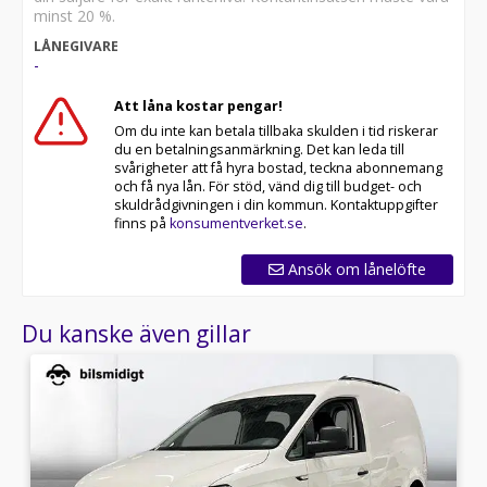
månader
minst 20 %.
- Skräddarsydd finansiering via DNB, Santander eller
LÅNEGIVARE
Nordea Finans
-
All cars are available for export.
Att låna kostar pengar!
Om du inte kan betala tillbaka skulden i tid riskerar
*UXS48W*
du en betalningsanmärkning. Det kan leda till
svårigheter att få hyra bostad, teckna abonnemang
och få nya lån. För stöd, vänd dig till budget- och
skuldrådgivningen i din kommun. Kontaktuppgifter
finns på
konsumentverket.se
.
Ansök om lånelöfte
Du kanske även gillar