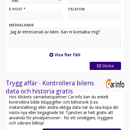
Denna bil är redo för omgående leverans. För att säkra
E-POST
*
TELEFON
bilen innan någon annan gör det, reservera den direkt
online på vår hemsida:
MEDDELANDE
Nu har vi fått in denna riktigt fina Volkswagen Caddy 1.4
TGI med endast en tidigare brukare i lager. Bilen
erbjuder gott om lastutrymme och är både bekväm att
köra och ekonomisk att äga då den drivs med naturgas
som huvudbränsle. Dessutom utrustad med praktisk
Visa fler fält
verkstadsinredning, kupévärmare och dragkrok.
Skicka
Fordonet har moms och är därmed förmånligt leasebar
för företag med 0% kontantinsats.
Trygg affär - Kontrollera bilens
Utrustningen inkluderar bland annat: Dragkrok,
data och historia gratis
Serviceinredning, Komfortpaket, Ljus- och Siktpaket,
Hos Klickets samarbetspartner Car.info kan du enkelt
Defa Kupévärmare (via eluttag), Parkeringssensorer,
kontrollera både biluppgifter och bilhistorik (t.ex.
Sätesvärme, Pekskärm, Bluetooth, Farthållare,
mätarställning) eller andra viktiga data när du ska köpa din
Multifunktionsratt, Läderratt, Follow-me-home-ljus,
nästa nya eller begagnade bil. Tjänsten är helt gratis att
Guideljus, Regnsensor, Backstartassistans,
använda för privatpersoner - för ett smidigare, tryggare
Bromsassistans, Komfortvägg, Verkstadsinredd, m.m.
och säkrare bilköp!