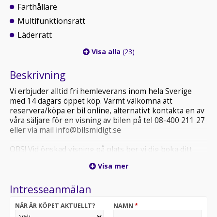
Farthållare
Multifunktionsratt
Läderratt
Visa alla
(23)
Beskrivning
Vi erbjuder alltid fri hemleverans inom hela Sverige
med 14 dagars öppet köp. Varmt välkomna att
reservera/köpa er bil online, alternativt kontakta en av
våra säljare för en visning av bilen på tel 08-400 211 27
eller via mail info@bilsmidigt.se
OBS! Vid önskad visning på plats ber vi dig boka ditt
besök i förväg, detta för att säkerställa att fordonet du
Visa mer
är intresserad av finns på plats och att vi kan ge dig
bästa möjliga service.
Intresseanmälan
VÄNLIGEN KOLLA ALLTID ER SKRÄPPOST (SPAM) VID
NÄR ÄR KÖPET AKTUELLT?
NAMN
*
MEJLKONTAKT MED OSS.