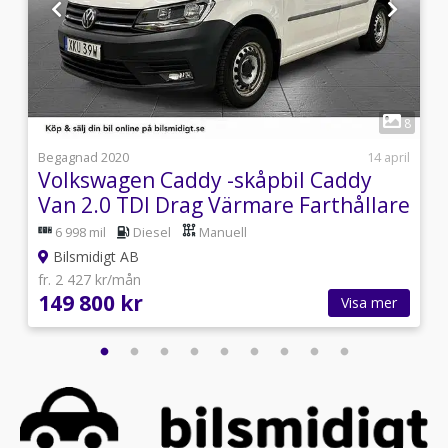
1
9
8
i
Begagnad 2020
14 april
Volkswagen Caddy -skåpbil Caddy
Van 2.0 TDI Drag Värmare Farthållare
MOMS
6 998 mil
Diesel
Manuell
Bilsmidigt AB
fr. 2 427 kr/mån
149 800 kr
Visa mer