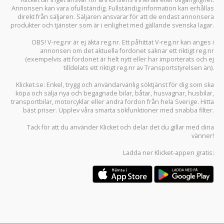
Annonsen kan vara ofullständig. Fullständig information kan erhållas
direkt från säljaren. Säljaren ansvarar för att de endast annonsera
produkter och tjänster som är i enlighet med gällande svenska lagar.
OBS! V-reg.nr är ej äkta reg.nr. Ett påhittat V-reg.nr kan anges i
annonsen om det aktuella fordonet saknar ett riktigt reg.nr
(exempelvis att fordonet är helt nytt eller har importerats och ej
tilldelats ett riktigt reg.nr av Transportstyrelsen än).
Klicket.se
: Enkel, trygg och användarvänlig söktjänst för dig som ska
köpa och sälja
nya och begagnade bilar
,
båtar
,
husvagnar
,
husbilar
,
transportbilar
,
motorcyklar
eller andra fordon från hela Sverige. Hitta
bäst priser. Upplev våra smarta sökfunktioner med snabba filter.
Tack för att du använder
Klicket
och delar det du gillar med dina
vänner!
Ladda ner
Klicket-appen
gratis: