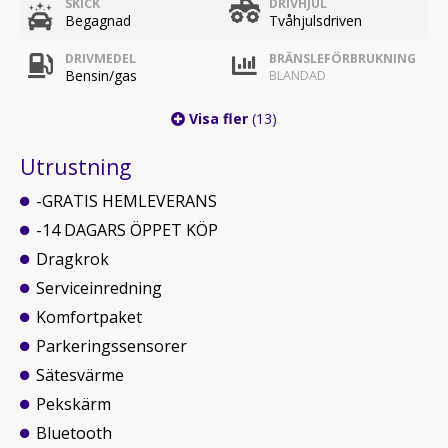
SKICK
DRIVHJUL
Begagnad
Tvåhjulsdriven
DRIVMEDEL
BRÄNSLEFÖRBRUKNING
Bensin/gas
BLANDAD
Visa fler
(13)
Utrustning
-GRATIS HEMLEVERANS
-14 DAGARS ÖPPET KÖP
Dragkrok
Serviceinredning
Komfortpaket
Parkeringssensorer
Sätesvärme
Pekskärm
Bluetooth