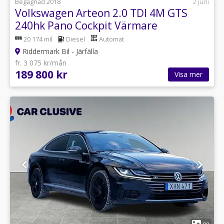
Begagnad 2018
2 juni
Volkswagen Arteon 2.0 TDI 4M GTS
240hk Pano Cockpit Värmare
20 174 mil
Diesel
Automat
Riddermark Bil - Järfälla
fr. 3 075 kr/mån
189 800 kr
Visa mer
1