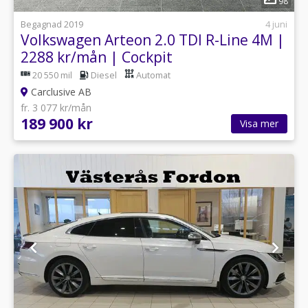
98
Begagnad 2019
4 juni
Volkswagen Arteon 2.0 TDI R-Line 4M |
2288 kr/mån | Cockpit
20 550 mil
Diesel
Automat
Carclusive AB
fr. 3 077 kr/mån
189 900 kr
Visa mer