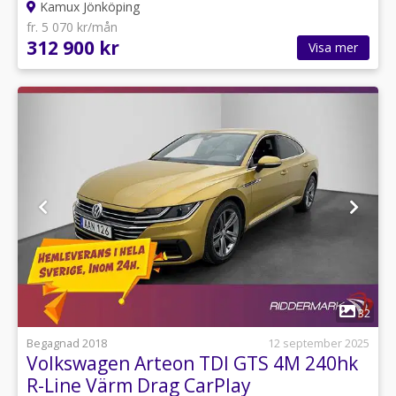
Kamux Jönköping
fr. 5 070 kr/mån
312 900 kr
Visa mer
1
32
Begagnad 2018
12 september 2025
Volkswagen Arteon TDI GTS 4M 240hk
R-Line Värm Drag CarPlay