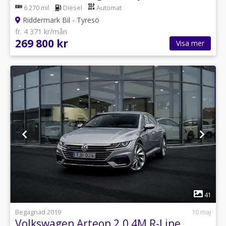
6 270 mil
Diesel
Automat
Riddermark Bil - Tyresö
fr. 4 371 kr/mån
269 800 kr
Visa mer
1
41
Begagnad 2019
10 maj
Volkswagen Arteon 2.0 4M R-Line