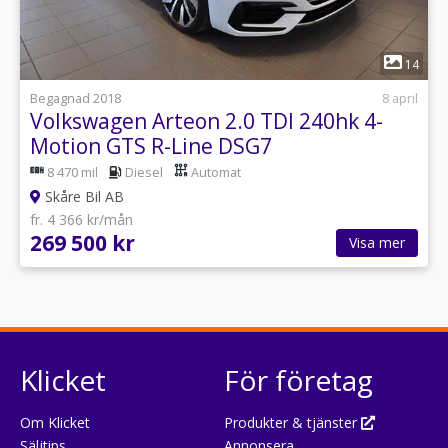
1
14
Begagnad 2018
8 april
Volkswagen Arteon 2.0 TDI 240hk 4-
Motion GTS R-Line DSG7
8 470 mil
Diesel
Automat
Skåre Bil AB
fr. 4 366 kr/mån
269 500 kr
Visa mer
Klicket
För företag
Om Klicket
Produkter & tjänster
Säljtips
Annonsera