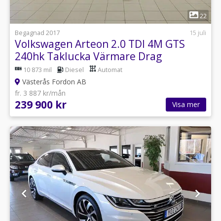
1
22
Begagnad 2017
15 juli
Volkswagen Arteon 2.0 TDI 4M GTS
240hk Taklucka Värmare Drag
10 873 mil
Diesel
Automat
Västerås Fordon AB
fr. 3 887 kr/mån
239 900 kr
Visa mer