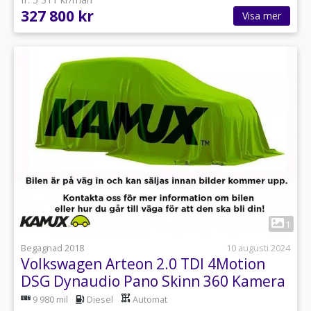
327 800 kr
Visa mer
1
Begagnad 2018
10 augusti 2024
Volkswagen Arteon 2.0 TDI 4Motion
DSG Dynaudio Pano Skinn 360 Kamera
240hk
9 980 mil
Diesel
Automat