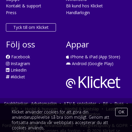
Kontakt & support
Bli kund hos Klicket
Press
Handlarlogin
Tyck till om Klicket
Följ oss
Appar
Facebook
iPhone & iPad (App Store)
Instagram
Android (Google Play)
LinkedIn
#klicket
Snabblänkar:
Arbetsmaskin
•
ATV & snöskoter
•
Bil
•
Buss
•
Båt
•
Husbil & husvagn
•
Hästbil & hästsläp
•
Lastbil
•
Klicket använder cookies för att göra din
OK
Motorcykel & moped
•
Släpfordon
användarupplevelse så bra som möjligt. Genom att
fortsätta använda vår webbplats accepterar du att
Fordonsköp online
•
Användarvillkor
•
Integritetspolicy & GDPR
•
cookies används.
Söktjänsten för Sveriges alla fordon
•
© 2026 Klicket.se