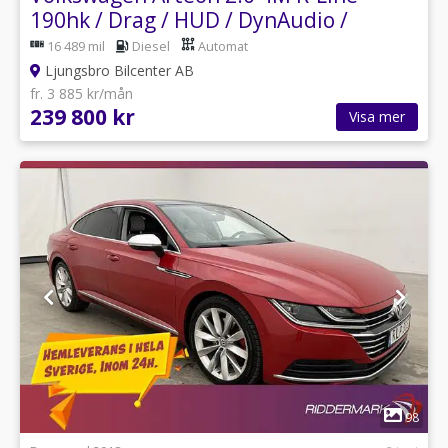
190hk / Drag / HUD / DynAudio /
Nyservad
16 489 mil
Diesel
Automat
Ljungsbro Bilcenter AB
fr. 3 885 kr/mån
239 800 kr
Visa mer
1
98