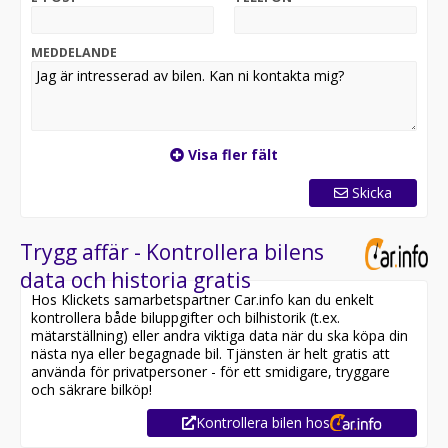
Vi hjälper dig genom hela processen – från inbyte och
finansiering till leverans. Hos oss får du en personlig
MEDDELANDE
och professionell upplevelse där kvalitet och trygghet
står i fokus.
Välkommen till Atteviks Ljungby
Visa fler fält
Din nästa bilupplevelse börjar här.
Skicka
Trygg affär - Kontrollera bilens
data och historia gratis
Hos Klickets samarbetspartner Car.info kan du enkelt
kontrollera både biluppgifter och bilhistorik (t.ex.
mätarställning) eller andra viktiga data när du ska köpa din
nästa nya eller begagnade bil. Tjänsten är helt gratis att
använda för privatpersoner - för ett smidigare, tryggare
och säkrare bilköp!
Kontrollera bilen hos