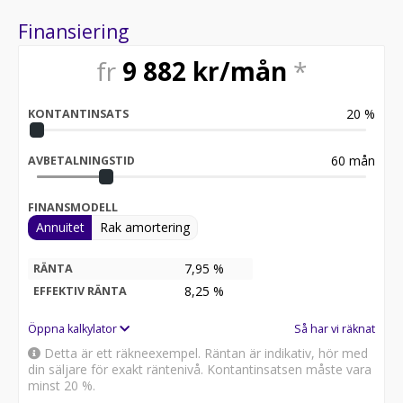
Finansiering
fr
9 882
kr/mån
*
20
%
KONTANTINSATS
60
mån
AVBETALNINGSTID
FINANSMODELL
Annuitet
Rak amortering
7,95 %
RÄNTA
8,25
%
EFFEKTIV RÄNTA
Öppna kalkylator
Så har vi räknat
Detta är ett räkneexempel. Räntan är indikativ, hör med
din säljare för exakt räntenivå. Kontantinsatsen måste vara
minst 20 %.