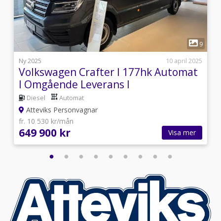
1
2
9
i
Ny 2025
10 april 2025
Volkswagen Crafter I 177hk Automat
I Omgående Leverans I
Diesel
Automat
Atteviks Personvagnar
fr. 10 530 kr/mån
649 900 kr
Visa mer