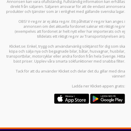
Annonsen kan vara ofullständig. Fullständig information kan erhållas
direkt från säljaren. Säljaren ansvarar för att de endast annonsera
produkter och tjänster som är i enlighet med gällande svenska lagar.
OBS! V-reg.nr är ej äkta reg.nr. Ett påhittat V-reg.nr kan anges i
annonsen om det aktuella fordonet saknar ett riktigt reg.nr
(exempelvis att fordonet är helt nytt eller har importerats och ej
tilldelats ett riktigt reg.nr av Transportstyrelsen än).
Klicket.se
: Enkel, trygg och användarvänlig söktjänst för dig som ska
köpa och sälja
nya och begagnade bilar
,
båtar
,
husvagnar
,
husbilar
,
transportbilar
,
motorcyklar
eller andra fordon från hela Sverige. Hitta
bäst priser. Upplev våra smarta sökfunktioner med snabba filter.
Tack för att du använder
Klicket
och delar det du gillar med dina
vänner!
Ladda ner
Klicket-appen
gratis: