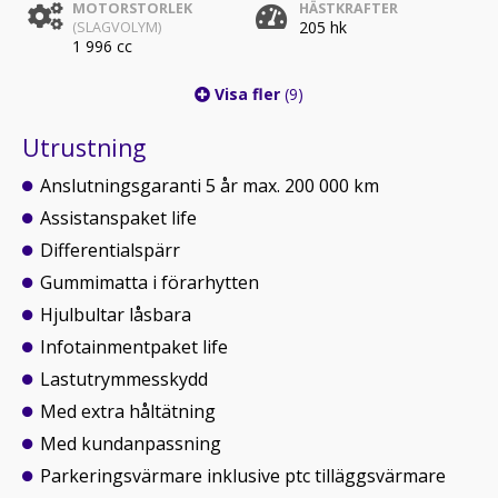
MOTORSTORLEK
HÄSTKRAFTER
205 hk
(SLAGVOLYM)
1 996 cc
Visa fler
(9)
Utrustning
Anslutningsgaranti 5 år max. 200 000 km
Assistanspaket life
Differentialspärr
Gummimatta i förarhytten
Hjulbultar låsbara
Infotainmentpaket life
Lastutrymmesskydd
Med extra håltätning
Med kundanpassning
Parkeringsvärmare inklusive ptc tilläggsvärmare