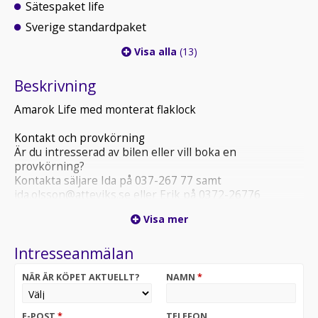
Sätespaket life
Sverige standardpaket
Visa alla
(13)
Beskrivning
Amarok Life med monterat flaklock
Kontakt och provkörning
Är du intresserad av bilen eller vill boka en
provkörning?
Kontakta säljare Ida på 037-267 77 samt
ida.olsson@atteviks.se eller Erik på 0372-26776
erik.richter@atteviks.se
Visa mer
Vi rekommenderar att du ringer innan ditt besök för att
Intresseanmälan
vi ska kunna ge dig bästa möjliga service.
NÄR ÄR KÖPET AKTUELLT?
NAMN
*
Öppettider – Atteviks Ljungby
En trygg och smidig bilaffär
E-POST
*
TELEFON