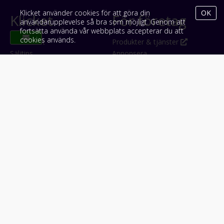
Klicket använder cookies för att göra din
OK
Klicket
För företag
användarupplevelse så bra som möjligt. Genom att
fortsätta använda vår webbplats accepterar du att
cookies används.
Om Klicket
Produkter & tjänster
Säljtips
Annonsera
Kontakt & support
Bli kund hos Klicket
Press
Handlarlogin
Tyck till om Klicket
Följ oss
Appar
Facebook
iPhone & iPad (App Store)
Instagram
Android (Google Play)
LinkedIn
#klicket