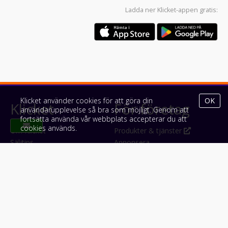
Ladda ner
Klicket-appen
gratis:
Klicket använder cookies för att göra din
OK
Klicket
För företag
användarupplevelse så bra som möjligt. Genom att
fortsätta använda vår webbplats accepterar du att
cookies används.
Om Klicket
Produkter & tjänster
Säljtips
Annonsera
Kontakt & support
Bli kund hos Klicket
Press
Handlarlogin
Tyck till om Klicket
Följ oss
Appar