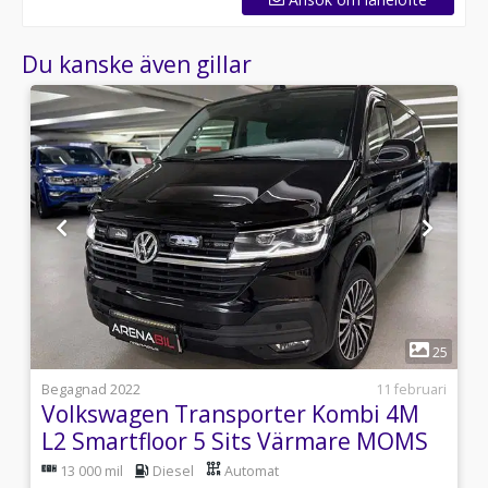
Du kanske även gillar
1
9
25
0
Begagnad 2022
11 februari
Volkswagen Transporter Kombi 4M
L2 Smartfloor 5 Sits Värmare MOMS
204HK
13 000 mil
Diesel
Automat