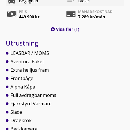
Begagnad
Diesel
PRIS
MÅNADSKOSTNAD
449 900 kr
7 289
kr/mån
Visa fler
(1)
Utrustning
LEASBAR / MOMS
Aventura Paket
Extra helljus fram
Frontbåge
Alpha Kåpa
Full avdragbar moms
Fjärrstyrd Värmare
Släde
Dragkrok
Backkamera