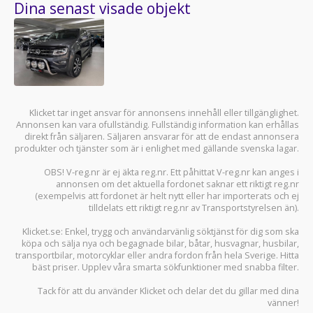
Dina senast visade objekt
Klicket tar inget ansvar för annonsens innehåll eller tillgänglighet.
Annonsen kan vara ofullständig. Fullständig information kan erhållas
direkt från säljaren. Säljaren ansvarar för att de endast annonsera
produkter och tjänster som är i enlighet med gällande svenska lagar.
OBS! V-reg.nr är ej äkta reg.nr. Ett påhittat V-reg.nr kan anges i
annonsen om det aktuella fordonet saknar ett riktigt reg.nr
(exempelvis att fordonet är helt nytt eller har importerats och ej
tilldelats ett riktigt reg.nr av Transportstyrelsen än).
Klicket.se
: Enkel, trygg och användarvänlig söktjänst för dig som ska
köpa och sälja
nya och begagnade bilar
,
båtar
,
husvagnar
,
husbilar
,
transportbilar
,
motorcyklar
eller andra fordon från hela Sverige. Hitta
bäst priser. Upplev våra smarta sökfunktioner med snabba filter.
Tack för att du använder
Klicket
och delar det du gillar med dina
vänner!