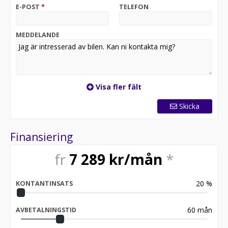
Santander Consumer Bank. En opartisk garanti med
E-POST
*
TELEFON
möjligheten att teckna upp till 36 månader. Kontakta
oss på info @ arenabil.se för mer information.
MEDDELANDE
Visa fler fält
Skicka
Finansiering
fr
7 289
kr/mån
*
20
%
KONTANTINSATS
60
mån
AVBETALNINGSTID