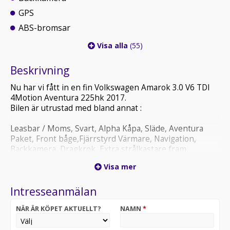
GPS
ABS-bromsar
Visa alla
(55)
Beskrivning
Nu har vi fått in en fin Volkswagen Amarok 3.0 V6 TDI
4Motion Aventura 225hk 2017.
Bilen är utrustad med bland annat :
Leasbar / Moms, Svart, Alpha Kåpa, Släde, Aventura
Paket, Front båge,Fjärrstyrd Värmare, Navigation,
Backkamera, Dragkrok, Extra strålkastare fram,
Helläder, Apple CarPlay, Dragkrok
Visa mer
- Bilen är besiktad tom 2027-01-31
Intresseanmälan
- Senast servad 2025-01-28 / 12.201 mil
- Servat alltid på Volkswagen auktoriserad
NÄR ÄR KÖPET AKTUELLT?
NAMN
*
Vi på Arenabil erbjuder förmånlig finansiering via