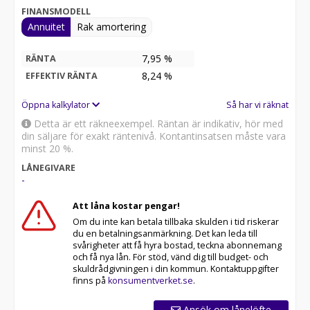
FINANSMODELL
Annuitet
Rak amortering
7,95 %
RÄNTA
8,24
%
EFFEKTIV RÄNTA
Öppna kalkylator
Så har vi räknat
Detta är ett räkneexempel. Räntan är indikativ, hör med
din säljare för exakt räntenivå. Kontantinsatsen måste vara
minst 20 %.
LÅNEGIVARE
-
Att låna kostar pengar!
Om du inte kan betala tillbaka skulden i tid riskerar
du en betalningsanmärkning. Det kan leda till
svårigheter att få hyra bostad, teckna abonnemang
och få nya lån. För stöd, vänd dig till budget- och
skuldrådgivningen i din kommun. Kontaktuppgifter
finns på
konsumentverket.se
.
Ansök om lånelöfte