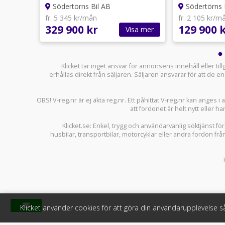
Södertörns Bil AB
Södertörns 
fr. 5 345 kr/mån
fr. 2 105 kr/m
329 900 kr
129 900 
sa mer
Visa mer
Klicket tar inget ansvar för annonsens innehåll eller ti
erhållas direkt från säljaren. Säljaren ansvarar för att de
OBS! V-reg.nr är ej äkta reg.nr. Ett påhittat V-reg.nr kan anges 
att fordonet är helt nytt eller ha
Klicket.se
: Enkel, trygg och användarvänlig söktjänst fö
husbilar
,
transportbilar
,
motorcyklar
eller andra fordon frå
Klicket använder cookies för att göra din användarupplevelse 