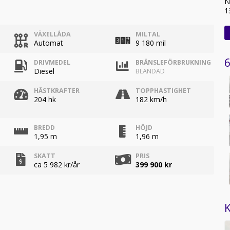
N
1
VÄXELLÅDA
MILTAL
Automat
9 180 mil
6
DRIVMEDEL
BRÄNSLEFÖRBRUKNING
Diesel
BLANDAD
HÄSTKRAFTER
TOPPHASTIGHET
204 hk
182 km/h
BREDD
HÖJD
1,95 m
1,96 m
SKATT
PRIS
ca 5 982 kr/år
399 900 kr
K