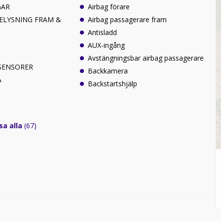
GAR
Airbag förare
BELYSNING FRAM &
Airbag passagerare fram
Antisladd
AUX-ingång
Avstängningsbar airbag passagerare
SENSORER
Backkamera
A
Backstartshjälp
sa alla
(67)