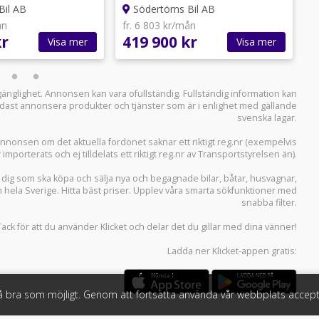
Bil AB
Södertörns Bil AB
ån
fr. 6 803 kr/mån
f
kr
419 900 kr
3
Visa mer
Visa mer
llgänglighet. Annonsen kan vara ofullständig. Fullständig information kan
 endast annonsera produkter och tjänster som är i enlighet med gällande
svenska lagar.
i annonsen om det aktuella fordonet saknar ett riktigt reg.nr (exempelvis
r importerats och ej tilldelats ett riktigt reg.nr av Transportstyrelsen än).
r dig som ska köpa och sälja
nya och begagnade bilar
,
båtar
,
husvagnar
,
n hela Sverige. Hitta bäst priser. Upplev våra smarta sökfunktioner med
snabba filter.
Tack för att du använder
Klicket
och delar det du gillar med dina vänner!
Ladda ner
Klicket-appen
gratis:
så bra som möjligt. Genom att fortsätta använda vår webbplats accept