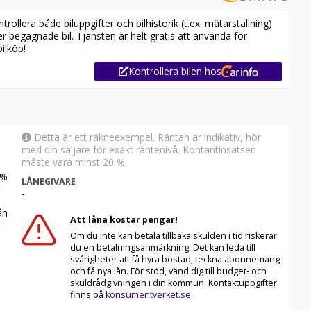
l. Trygghetspaketet inkluderar 1 mån helförsäkring,
ollera både biluppgifter och bilhistorik (t.ex. mätarställning)
lighet att förlänga garantiperioden upp till 3 år, fråga
er begagnade bil. Tjänsten är helt gratis att använda för
ilköp!
ra bilar, kolla med en säljare för tillgänglighet och pris på
Kontrollera bilen hos
Detta är ett räkneexempel. Räntan är indikativ, hör
med din säljare för exakt räntenivå. Kontantinsatsen
måste vara minst 20 %.
%
LÅNEGIVARE
-
n
Att låna kostar pengar!
Om du inte kan betala tillbaka skulden i tid riskerar
du en betalningsanmärkning. Det kan leda till
svårigheter att få hyra bostad, teckna abonnemang
och få nya lån. För stöd, vänd dig till budget- och
skuldrådgivningen i din kommun. Kontaktuppgifter
finns på
konsumentverket.se
.