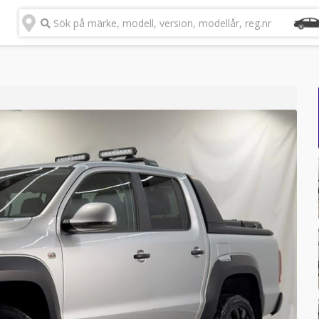
Sök på märke, modell, version, modellår, reg.nr