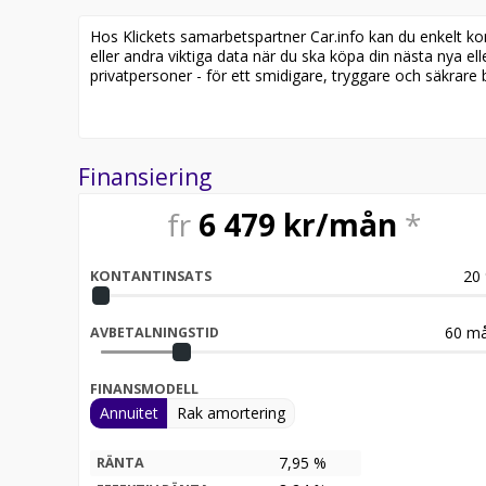
Lägg till Trygghetspaketet när du köper din nya bi
Hos Klickets samarbetspartner Car.info kan du enkelt kontr
kompletta vinterhjul och 1 års garanti. Det finns möj
eller andra viktiga data när du ska köpa din nästa nya ell
din säljare för mer information.
privatpersoner - för ett smidigare, tryggare och säkrare b
Vi erbjuder nu även serviceavtal till de flesta utav vå
just denna bil.
Finansiering
fr
6 479
kr/mån
*
20
KONTANTINSATS
60
må
AVBETALNINGSTID
FINANSMODELL
Annuitet
Rak amortering
7,95 %
RÄNTA