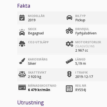
Fakta
MODELLÅR
BILTYP
2019
Pickup
SKICK
DRIVHJUL
Begagnad
Fyrhjulsdriven
CO2-UTSLÄPP
MOTORSTORLEK
(SLAGVOLYM)
2 967 cc
KAROSSFÄRG
LÄNGD
Silver
5,19 m
SKATTEVIKT
I TRAFIK
2 920 kg
2019-12-17
MÅNADSKOSTNAD
REG.NR
6 479
kr/mån
RYS54J
Utrustning