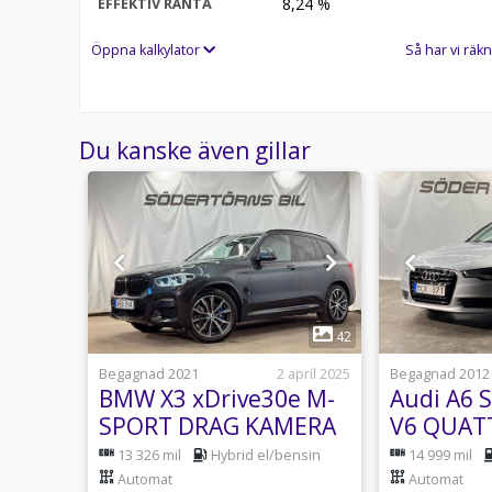
8,24
%
EFFEKTIV RÄNTA
Öppna kalkylator
Så har vi räkn
Du kanske även gillar
1
1
42
29 juli
Begagnad 2021
2 april 2025
Begagnad 2012
BMW X3 xDrive30e M-
Audi A6 S
SPORT DRAG KAMERA
V6 QUAT
RAG
SVARTOPTIK 20"
AUTOMA
Automat
13 326 mil
Hybrid el/bensin
14 999 mil
MOMSBIL
Automat
Automat