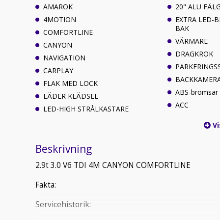
AMAROK
20" ALU FÄL
4MOTION
EXTRA LED-
BAK
COMFORTLINE
VÄRMARE
CANYON
DRAGKROK
NAVIGATION
PARKERINGS
CARPLAY
BACKKAMER
FLAK MED LOCK
ABS-bromsar
LÄDER KLÄDSEL
ACC
LED-HIGH STRÅLKASTARE
Vi
Beskrivning
2.9t 3.0 V6 TDI 4M CANYON COMFORTLINE
Fakta:
Servicehistorik: