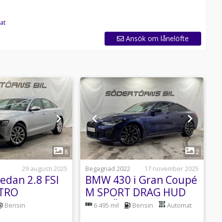
at
Ansök om lånelöfte
1
1
8
2
29 augusti 2025
Begagnad 2022
17 november 2025
B
edan 2.8 FSI
BMW 430 i Gran Coupé
A
TRO
M SPORT DRAG HUD
T DRAGKROK
H/K VÄRMARE
Bensin
6 495 mil
Bensin
Automat
MOMSBIL