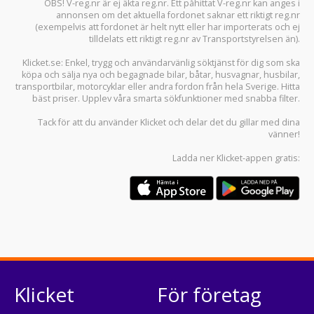
OBS! V-reg.nr är ej äkta reg.nr. Ett påhittat V-reg.nr kan anges i
annonsen om det aktuella fordonet saknar ett riktigt reg.nr
(exempelvis att fordonet är helt nytt eller har importerats och ej
tilldelats ett riktigt reg.nr av Transportstyrelsen än).
Klicket.se
: Enkel, trygg och användarvänlig söktjänst för dig som ska
köpa och sälja
nya och begagnade bilar
,
båtar
,
husvagnar
,
husbilar
,
transportbilar
,
motorcyklar
eller andra fordon från hela Sverige. Hitta
bäst priser. Upplev våra smarta sökfunktioner med snabba filter.
Tack för att du använder
Klicket
och delar det du gillar med dina
vänner!
Ladda ner
Klicket-appen
gratis:
Klicket
För företag