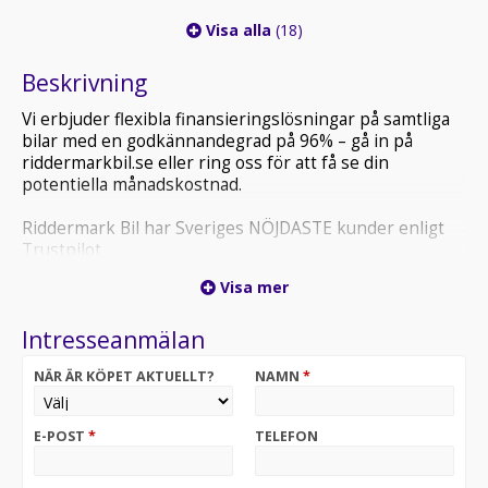
Visa alla
(18)
Beskrivning
Vi erbjuder flexibla finansieringslösningar på samtliga
bilar med en godkännandegrad på 96% – gå in på
riddermarkbil.se eller ring oss för att få se din
potentiella månadskostnad.
Riddermark Bil har Sveriges NÖJDASTE kunder enligt
Trustpilot
*DOD13J* *Vi tar emot alla inbyten och erbjuder
Visa mer
hemleverans i hela Sverige!*
Intresseanmälan
Toyota Yaris Hybrid Active är en smidig och bränslesnål
hybrid med låg driftkostnad och hög komfort i
NÄR ÄR KÖPET AKTUELLT?
NAMN
*
vardagen.
*OBS: Vänligen ring oss innan ditt besök för att
E-POST
*
TELEFON
säkerställa att bilen finns i butiken, då den kan vara
placerad på en annan anläggning eller reserverad*