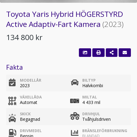
Toyota Yaris Hybrid HÖGERSTYRD
Active Adaptiv-Fart Kamera
(2023)
134 800 kr
Fakta
MODELLÅR
BILTYP
2023
Halvkombi
VÄXELLÅDA
MILTAL
Automat
4 433 mil
SKICK
DRIVHJUL
Begagnad
Tvåhjulsdriven
DRIVMEDEL
BRÄNSLEFÖRBRUKNING
Bensin
BLANDAD