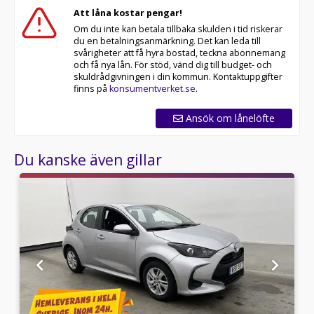
Att låna kostar pengar!
Se hur vi genomför våra tester här:
Om du inte kan betala tillbaka skulden i tid riskerar
du en betalningsanmärkning. Det kan leda till
Telefontider:
svårigheter att få hyra bostad, teckna abonnemang
och få nya lån. För stöd, vänd dig till budget- och
Besökstider i butik:
skuldrådgivningen i din kommun. Kontaktuppgifter
finns på
konsumentverket.se
.
Välkomna!
Ansök om lånelöfte
Utrustning/Tillbehör:
Active,Backkamera,Multifunktionsratt,Adaptiv
Du kanske även gillar
farthållare,Lane
Assist,ACC/klimatanläggning,Sätesvärme
fram,Isofix,Bluetooth,Svensksåld,A/C,AC,AC och
klimatanläggning,Elhissar fram och bak,Övrig
standardutrustning,Aircondition,Farthållare