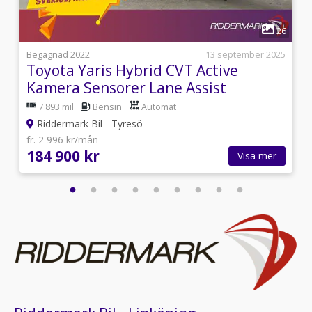
1
2
26
0
Begagnad 2022
13 september 2025
Toyota Yaris Hybrid CVT Active
Kamera Sensorer Lane Assist
7 893 mil
Bensin
Automat
Riddermark Bil - Tyresö
fr. 2 996 kr/mån
184 900 kr
Visa mer