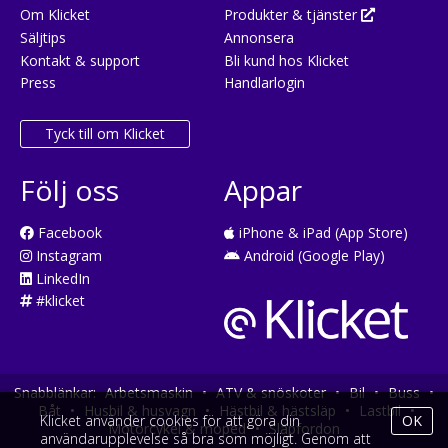
Om Klicket
Produkter & tjänster
Säljtips
Annonsera
Kontakt & support
Bli kund hos Klicket
Press
Handlarlogin
Tyck till om Klicket
Följ oss
Appar
Facebook
iPhone & iPad (App Store)
Instagram
Android (Google Play)
LinkedIn
#klicket
Snabblänkar:
Arbetsmaskin
•
ATV & snöskoter
•
Bil
•
Buss
•
Båt
•
Husbil & husvagn
•
Hästbil & hästsläp
•
Lastbil
•
Klicket använder cookies för att göra din
OK
Motorcykel & moped
•
Släpfordon
användarupplevelse så bra som möjligt. Genom att