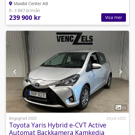
Maxibil Center AB
fr. 3 887 kr/mån
239 900 kr
Visa mer
1
11
Begagnad 2020
24 juli 2025
Toyota Yaris Hybrid e-CVT Active
Automat Backkamera Kamkedja