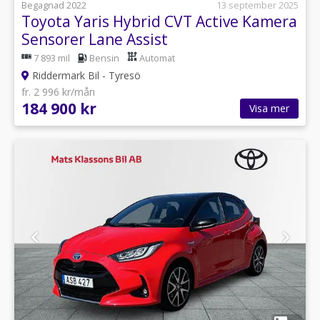
Begagnad 2022
13 september 2025
Toyota Yaris Hybrid CVT Active Kamera
Sensorer Lane Assist
7 893 mil
Bensin
Automat
Riddermark Bil - Tyresö
fr. 2 996 kr/mån
184 900 kr
Visa mer
1