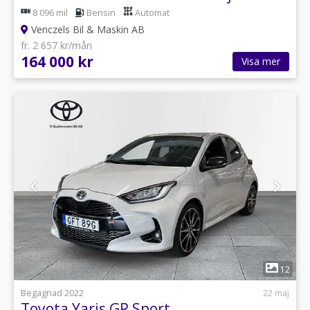
8 096 mil
Bensin
Automat
Venczels Bil & Maskin AB
fr. 2 657 kr/mån
164 000 kr
Visa mer
1
12
Begagnad 2022
22 maj
Toyota Yaris GR Sport