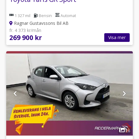
1 327 mil
Bensin
Automat
Ragnar Gustavssons Bil AB
fr. 4 373 kr/mån
269 900 kr
Visa mer
1
26