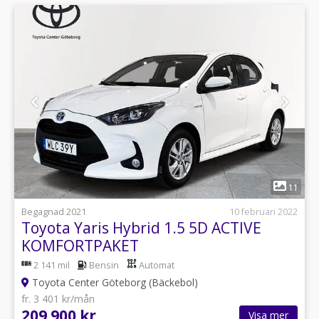
1
11
Begagnad 2021
10 februari 2022
Toyota Yaris Hybrid 1.5 5D ACTIVE
KOMFORTPAKET
2 141 mil
Bensin
Automat
Toyota Center Göteborg (Bäckebol)
fr. 3 401 kr/mån
209 900 kr
Visa mer