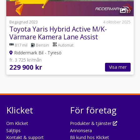
1
27
Begagnad 2023
4 oktober 2025
Toyota Yaris Hybrid Active M/K-
Värmare Kamera Lane Assist
817 mil
Bensin
Automat
Riddermark Bil - Tyresö
fr. 3 725 kr/mån
229 900 kr
Visa mer
Klicket
För företag
Om Klicket
Produkter & tjänster
Säljtips
Annonsera
Kontakt & support
Bli kund hos Klicket