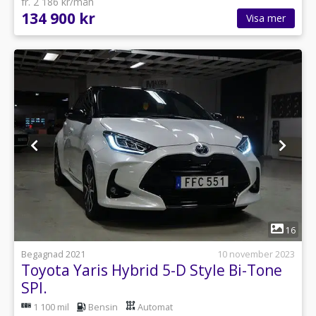
fr. 2 186 kr/mån
134 900 kr
Visa mer
1
16
Begagnad 2021
10 november 2023
Toyota Yaris Hybrid 5-D Style Bi-Tone
SPI.
1 100 mil
Bensin
Automat