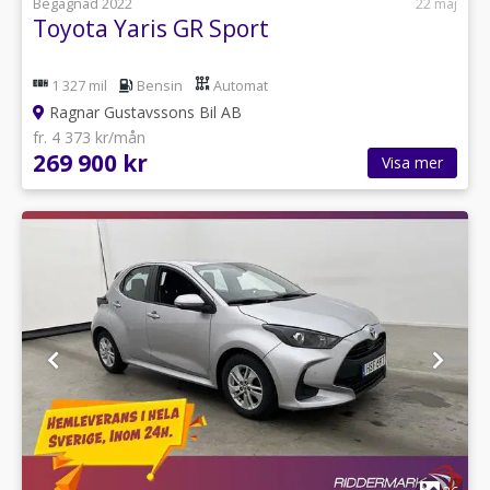
Begagnad 2022
22 maj
Toyota Yaris GR Sport
1 327 mil
Bensin
Automat
Ragnar Gustavssons Bil AB
fr. 4 373 kr/mån
269 900 kr
Visa mer
1