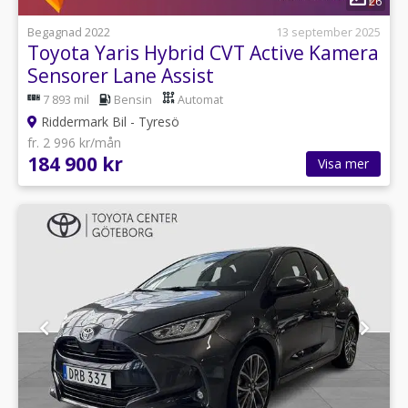
26
Begagnad 2022
13 september 2025
Toyota Yaris Hybrid CVT Active Kamera
Sensorer Lane Assist
7 893 mil
Bensin
Automat
Riddermark Bil - Tyresö
fr. 2 996 kr/mån
184 900 kr
Visa mer