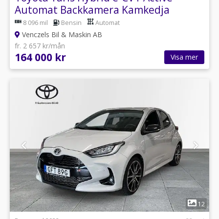
Automat Backkamera Kamkedja
8 096 mil
Bensin
Automat
Venczels Bil & Maskin AB
fr. 2 657 kr/mån
164 000 kr
Visa mer
1
12