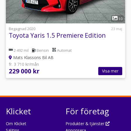
1
10
Begagnad 2020
23 maj
Toyota Yaris 1.5 Premiere Edition
2 492 mil
Bensin
Automat
Mats Klassons Bil AB
fr. 3 710 kr/mån
229 000 kr
Visa mer
Klicket
För företag
Om Klicket
Produkter & tjänster
Säljtips
Annonsera