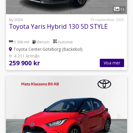
1
13
Ny 2024
19 september 2025
Toyota Yaris Hybrid 130 5D STYLE
5 366 mil
Bensin
Automat
Toyota Center Göteborg (Bäckebol)
fr. 4 211 kr/mån
259 900 kr
Visa mer