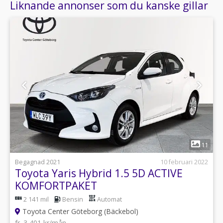
Liknande annonser som du kanske gillar
1
11
Begagnad 2021
10 februari 2022
Toyota Yaris Hybrid 1.5 5D ACTIVE
KOMFORTPAKET
2 141 mil
Bensin
Automat
Toyota Center Göteborg (Bäckebol)
fr. 3 401 kr/mån