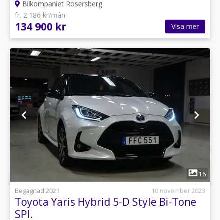
Bilkompaniet Rosersberg
fr. 2 186 kr/mån
134 900 kr
Visa mer
1
16
Begagnad 2021
10 november 2023
Toyota Yaris Hybrid 5-D Style Bi-Tone
SPI.