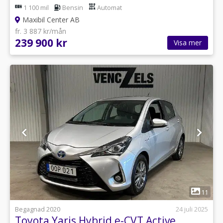
1 100 mil
Bensin
Automat
Maxibil Center AB
fr. 3 887 kr/mån
239 900 kr
Visa mer
1
11
Begagnad 2020
24 juli 2025
Toyota Yaris Hybrid e-CVT Active