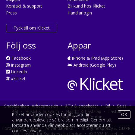
Kontakt & support
Bli kund hos Klicket
Press
Handlarlogin
Tyck till om Klicket
Följ oss
Appar
Facebook
iPhone & iPad (App Store)
Instagram
Android (Google Play)
LinkedIn
#klicket
Snabblänkar:
Arbetsmaskin
•
ATV & snöskoter
•
Bil
•
Buss
•
Båt
•
Husbil & husvagn
•
Hästbil & hästsläp
•
Lastbil
•
Klicket använder cookies för att göra din
OK
Motorcykel & moped
•
Släpfordon
användarupplevelse så bra som möjligt. Genom att
fortsätta använda vår webbplats accepterar du att
Fordonsköp online
•
Användarvillkor
•
Integritetspolicy & GDPR
•
cookies används.
Söktjänsten för Sveriges alla fordon
•
© 2026 Klicket.se