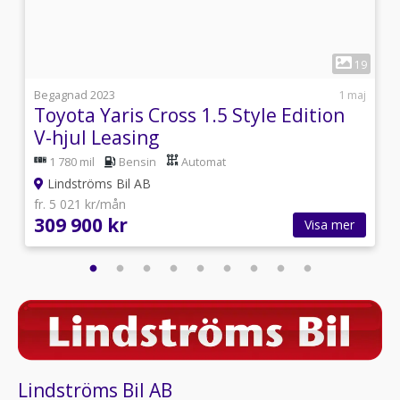
1
1
19
2
Begagnad 2023
1 maj
Toyota Yaris Cross 1.5 Style Edition
V-hjul Leasing
1 780 mil
Bensin
Automat
Lindströms Bil AB
fr. 5 021 kr/mån
309 900 kr
Visa mer
Lindströms Bil AB