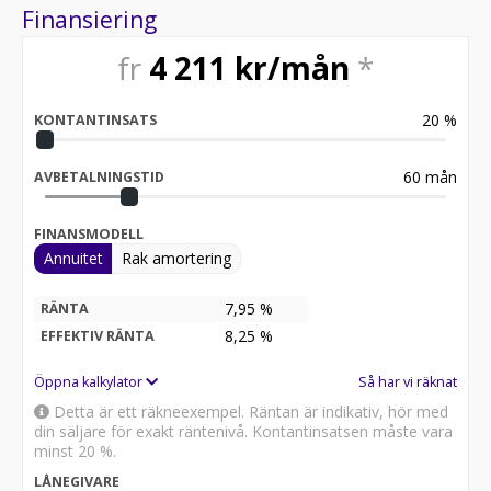
Finansiering
fr
4 211
kr/mån
*
20
%
KONTANTINSATS
60
mån
AVBETALNINGSTID
FINANSMODELL
Annuitet
Rak amortering
7,95 %
RÄNTA
8,25
%
EFFEKTIV RÄNTA
Öppna kalkylator
Så har vi räknat
Detta är ett räkneexempel. Räntan är indikativ, hör med
din säljare för exakt räntenivå. Kontantinsatsen måste vara
minst 20 %.
LÅNEGIVARE