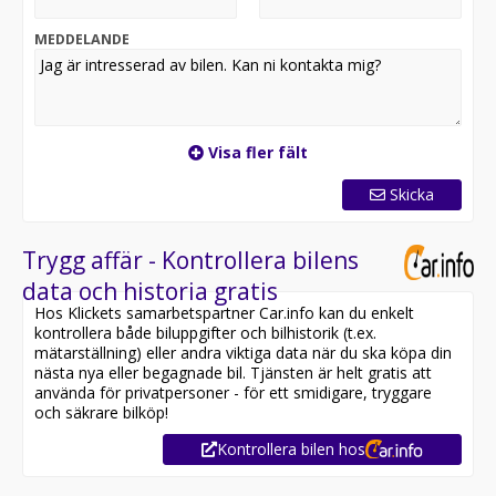
Finansiering – vi ordnar skräddarsytt billån eller leasing
med snabbt besked.
MEDDELANDE
Garanti & serviceavtal – upp till 10 års garanti efter
fordonets registreringsdatum och möjlighet till
serviceavtal till fast pris.
Inbyte av nuvarande bil – vi värderar bilen kostnadsfritt
och drar av värdet direkt i affären.
Visa fler fält
Ägarbyte & försäkring– vi hanterar allt digitalt och ser
till att ägarbytet samt försäkring registreras direkt.
Skicka
? Kontakta oss för mer information eller för att boka en
provkörning!
Trygg affär - Kontrollera bilens
Bilen är på väg till Borås men kan levereras till dessa
data och historia gratis
orter vid förfrågan:
Hos Klickets samarbetspartner Car.info kan du enkelt
Alingsås
kontrollera både biluppgifter och bilhistorik (t.ex.
Borås
mätarställning) eller andra viktiga data när du ska köpa din
Falköping
nästa nya eller begagnade bil. Tjänsten är helt gratis att
Jönköping
använda för privatpersoner - för ett smidigare, tryggare
Skövde
och säkrare bilköp!
Trollhättan
Kontrollera bilen hos
Värnamo