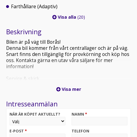
Farthållare (Adaptiv)
Visa alla
(20)
Beskrivning
Bilen är på väg till Borås!
Denna bil kommer från vårt centrallager och är på väg.
Snart finns den tillgänglig för provkörning och köp hos
oss. Kontakta gärna en utav våra säljare för mer
information!
Service & skick
Visa mer
Extra trygghet: En begagnad Toyota har utsetts till
Årets smartaste bilköp 2025 – ett bevis på hög kvalitet,
Intresseanmälan
pålitlighet och värde.
NÄR ÄR KÖPET AKTUELLT?
NAMN
*
Ekonomi & förbrukning
Vi på Lindströms Bil hjälper dig genom hela bilaffären!
E-POST
*
TELEFON