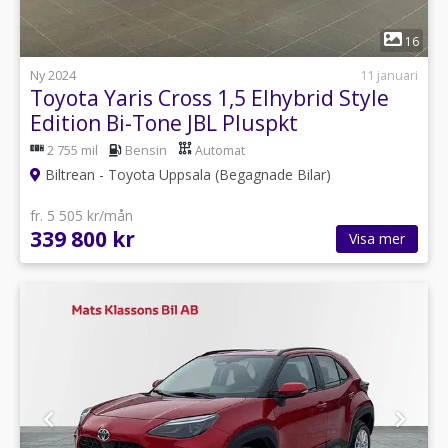
1
16
Ny 2024
11 januari
Toyota Yaris Cross 1,5 Elhybrid Style
Edition Bi-Tone JBL Pluspkt
2 755 mil
Bensin
Automat
Biltrean - Toyota Uppsala (Begagnade Bilar)
fr. 5 505 kr/mån
339 800 kr
Visa mer