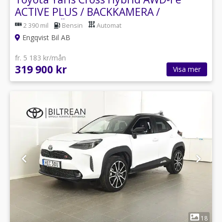
ACTIVE PLUS / BACKKAMERA /
MOTORVÄRMARE
2 390 mil
Bensin
Automat
Engqvist Bil AB
fr. 5 183 kr/mån
319 900 kr
Visa mer
1
18