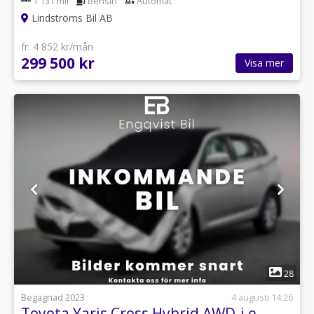
1 131 mil
Bensin
Automat
Lindströms Bil AB
fr. 4 852 kr/mån
299 500 kr
Visa mer
1
28
Begagnad 2023
4 augusti 14:26
Toyota Yaris Cross Hybrid AWD-i e