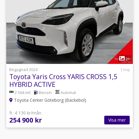
1
21
Begagnad 2024
1 maj
Toyota Yaris Cross YARIS CROSS 1,5
HYBRID ACTIVE
2 564 mil
Bensin
Automat
Toyota Center Göteborg (Bäckebol)
fr. 4 130 kr/mån
254 900 kr
Visa mer