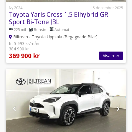
Ny 2024
15 december 2025
Toyota Yaris Cross 1,5 Elhybrid GR-
Sport Bi-Tone JBL
225 mil
Bensin
Automat
Biltrean - Toyota Uppsala (Begagnade Bilar)
fr. 5 993 kr/mån
384 900 kr
369 900 kr
Visa mer