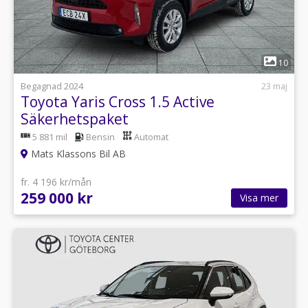
1
10
Begagnad 2024
23 maj
Toyota Yaris Cross 1.5 Active
Säkerhetspaket
5 881 mil
Bensin
Automat
Mats Klassons Bil AB
fr. 4 196 kr/mån
259 000 kr
Visa mer