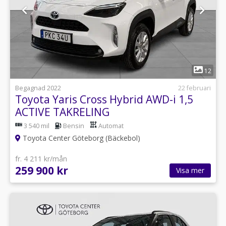
1
12
Begagnad 2022
22 februari
Toyota Yaris Cross Hybrid AWD-i 1,5
ACTIVE TAKRELING
3 540 mil
Bensin
Automat
Toyota Center Göteborg (Bäckebol)
fr. 4 211 kr/mån
259 900 kr
Visa mer