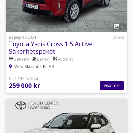
1
10
Begagnad 2024
23 maj
Toyota Yaris Cross 1.5 Active
Säkerhetspaket
5 881 mil
Bensin
Automat
Mats Klassons Bil AB
fr. 4 196 kr/mån
259 000 kr
Visa mer