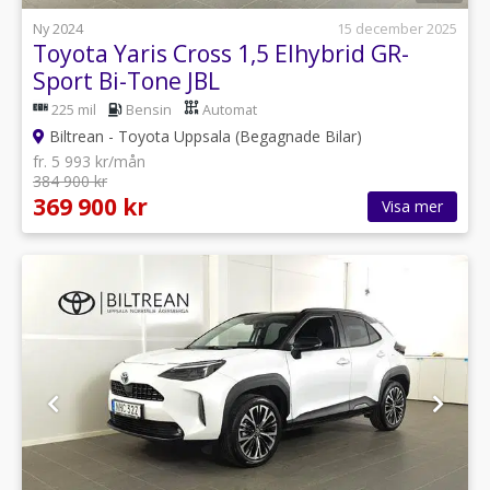
Ny 2024
15 december 2025
Toyota Yaris Cross 1,5 Elhybrid GR-
Sport Bi-Tone JBL
225 mil
Bensin
Automat
Biltrean - Toyota Uppsala (Begagnade Bilar)
fr. 5 993 kr/mån
384 900 kr
369 900 kr
Visa mer