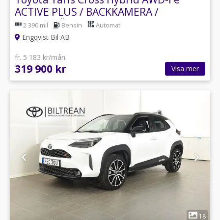
ACTIVE PLUS / BACKKAMERA /
MOTORVÄRMARE
2 390 mil
Bensin
Automat
Engqvist Bil AB
fr. 5 183 kr/mån
319 900 kr
Visa mer
1
18