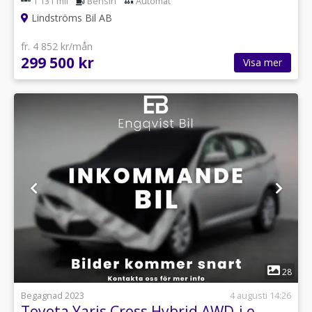
1 131 mil
Bensin
Automat
Lindströms Bil AB
fr. 4 852 kr/mån
299 500 kr
Visa mer
1
28
Begagnad 2023
4 augusti 14:26
Toyota Yaris Cross Hybrid AWD-i e