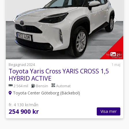
1
21
Begagnad 2024
1 maj
Toyota Yaris Cross YARIS CROSS 1,5
HYBRID ACTIVE
2 564 mil
Bensin
Automat
Toyota Center Göteborg (Bäckebol)
fr. 4 130 kr/mån
254 900 kr
Visa mer