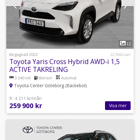
1
12
Begagnad 2022
22 februari
Toyota Yaris Cross Hybrid AWD-i 1,5
ACTIVE TAKRELING
3 540 mil
Bensin
Automat
Toyota Center Göteborg (Bäckebol)
fr. 4 211 kr/mån
259 900 kr
Visa mer