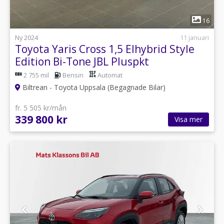
1
16
Ny 2024
11 januari
Toyota Yaris Cross 1,5 Elhybrid Style
Edition Bi-Tone JBL Pluspkt
2 755 mil
Bensin
Automat
Biltrean - Toyota Uppsala (Begagnade Bilar)
fr. 5 505 kr/mån
339 800 kr
Visa mer