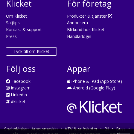
Klicket
För företag
Om Klicket
Produkter & tjänster
Säljtips
Annonsera
Kontakt & support
Bli kund hos Klicket
Press
Handlarlogin
Tyck till om Klicket
Följ oss
Appar
Facebook
iPhone & iPad (App Store)
Instagram
Android (Google Play)
LinkedIn
#klicket
Snabblänkar:
Arbetsmaskin
•
ATV & snöskoter
•
Bil
•
Buss
•