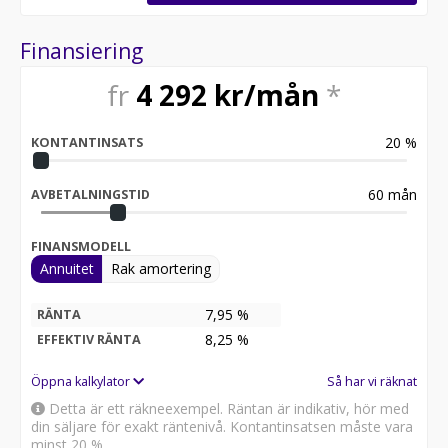
Finansiering
fr
4 292
kr/mån
*
20
%
KONTANTINSATS
60
mån
AVBETALNINGSTID
FINANSMODELL
Annuitet
Rak amortering
7,95 %
RÄNTA
8,25
%
EFFEKTIV RÄNTA
Öppna kalkylator
Så har vi räknat
Detta är ett räkneexempel. Räntan är indikativ, hör med
din säljare för exakt räntenivå. Kontantinsatsen måste vara
minst 20 %.