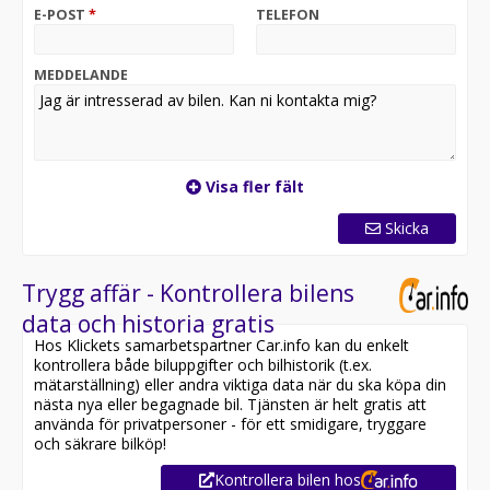
* Toyota Nybilsgaranti
E-POST
*
TELEFON
* Första service har ej infallit
MEDDELANDE
Varmt Välkomna till Lindströms Bil AB!
Visa fler fält
Skicka
Trygg affär - Kontrollera bilens
data och historia gratis
Hos Klickets samarbetspartner Car.info kan du enkelt
kontrollera både biluppgifter och bilhistorik (t.ex.
mätarställning) eller andra viktiga data när du ska köpa din
nästa nya eller begagnade bil. Tjänsten är helt gratis att
använda för privatpersoner - för ett smidigare, tryggare
och säkrare bilköp!
Kontrollera bilen hos