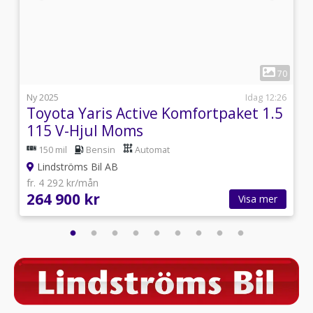
1
2
70
4
Ny 2025
Idag 12:26
Toyota Yaris Active Komfortpaket 1.5
115 V-Hjul Moms
150 mil
Bensin
Automat
Lindströms Bil AB
fr. 4 292 kr/mån
264 900 kr
Visa mer