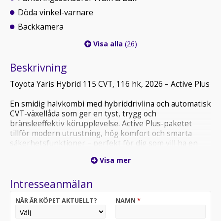
Döda vinkel-varnare
Backkamera
Visa alla
(26)
Beskrivning
Toyota Yaris Hybrid 115 CVT, 116 hk, 2026 – Active Plus
En smidig halvkombi med hybriddrivlina och automatisk
CVT-växellåda som ger en tyst, trygg och
bränsleeffektiv körupplevelse. Active Plus-paketet
tillför modern utrustning, hög komfort och smarta
säkerhetsfunktioner – perfekt för dig som vill ha en
kombination av stil, ekonomi och praktisk funktion i
Visa mer
vardagen.
Intresseanmälan
* Skatt de tre första åren 2072:-/år därefter 360:-/år
NÄR ÄR KÖPET AKTUELLT?
NAMN
*
* Besiktigas senast 2026-11-30