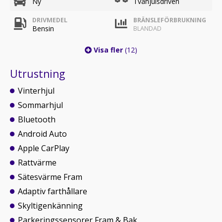
Ny
Tvåhjulsdriven
DRIVMEDEL
BRÄNSLEFÖRBRUKNING
Bensin
BLANDAD
Visa fler
(12)
Utrustning
Vinterhjul
Sommarhjul
Bluetooth
Android Auto
Apple CarPlay
Rattvärme
Sätesvärme Fram
Adaptiv farthållare
Skyltigenkänning
Parkeringssensorer Fram & Bak