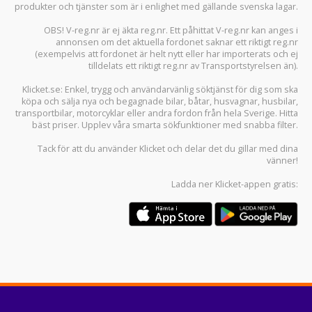
produkter och tjänster som är i enlighet med gällande svenska lagar.
OBS! V-reg.nr är ej äkta reg.nr. Ett påhittat V-reg.nr kan anges i
annonsen om det aktuella fordonet saknar ett riktigt reg.nr
(exempelvis att fordonet är helt nytt eller har importerats och ej
tilldelats ett riktigt reg.nr av Transportstyrelsen än).
Klicket.se
: Enkel, trygg och användarvänlig söktjänst för dig som ska
köpa och sälja
nya och begagnade bilar
,
båtar
,
husvagnar
,
husbilar
,
transportbilar
,
motorcyklar
eller andra fordon från hela Sverige. Hitta
bäst priser. Upplev våra smarta sökfunktioner med snabba filter.
Tack för att du använder
Klicket
och delar det du gillar med dina
vänner!
Ladda ner
Klicket-appen
gratis: