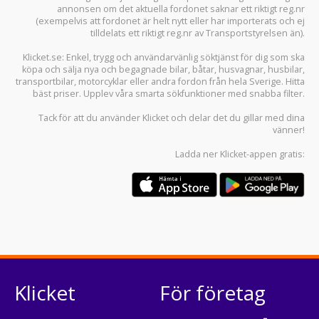
annonsen om det aktuella fordonet saknar ett riktigt reg.nr
(exempelvis att fordonet är helt nytt eller har importerats och ej
tilldelats ett riktigt reg.nr av Transportstyrelsen än).
Klicket.se
: Enkel, trygg och användarvänlig söktjänst för dig som ska
köpa och sälja
nya och begagnade bilar
,
båtar
,
husvagnar
,
husbilar
,
transportbilar
,
motorcyklar
eller andra fordon från hela Sverige. Hitta
bäst priser. Upplev våra smarta sökfunktioner med snabba filter.
Tack för att du använder
Klicket
och delar det du gillar med dina
vänner!
Ladda ner
Klicket-appen
gratis:
Klicket
För företag