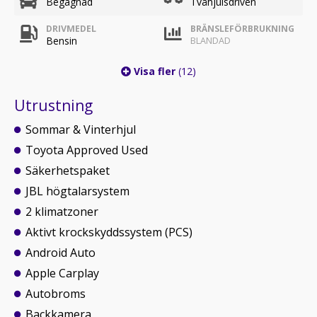
Begagnad
Tvåhjulsdriven
DRIVMEDEL
BRÄNSLEFÖRBRUKNING
Bensin
BLANDAD
Visa fler
(12)
Utrustning
Sommar & Vinterhjul
Toyota Approved Used
Säkerhetspaket
JBL högtalarsystem
2 klimatzoner
Aktivt krockskyddssystem (PCS)
Android Auto
Apple Carplay
Autobroms
Backkamera