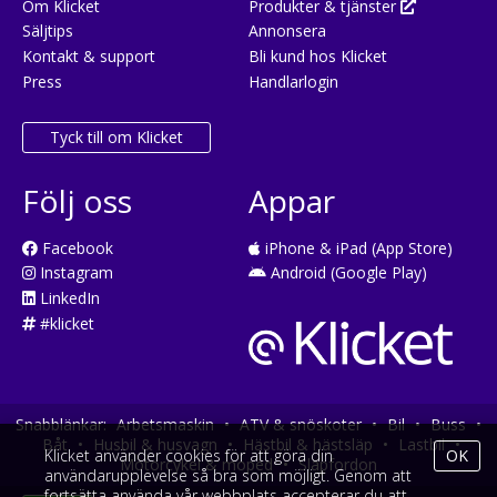
Om Klicket
Produkter & tjänster
Säljtips
Annonsera
Kontakt & support
Bli kund hos Klicket
Press
Handlarlogin
Tyck till om Klicket
Följ oss
Appar
Facebook
iPhone & iPad (App Store)
Instagram
Android (Google Play)
LinkedIn
#klicket
Snabblänkar:
Arbetsmaskin
•
ATV & snöskoter
•
Bil
•
Buss
•
Båt
•
Husbil & husvagn
•
Hästbil & hästsläp
•
Lastbil
•
Klicket använder cookies för att göra din
OK
Motorcykel & moped
•
Släpfordon
användarupplevelse så bra som möjligt. Genom att
fortsätta använda vår webbplats accepterar du att