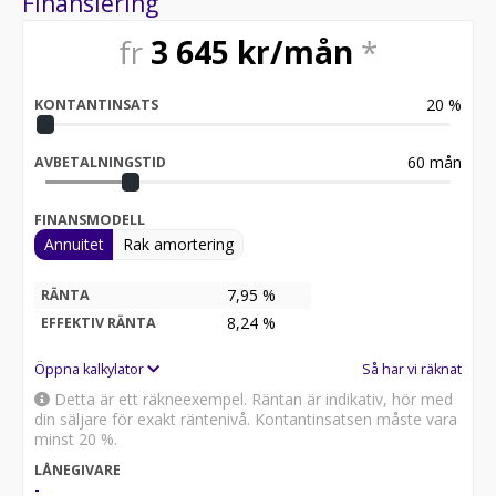
Finansiering
fr
3 645
kr/mån
*
20
%
KONTANTINSATS
60
mån
AVBETALNINGSTID
FINANSMODELL
Annuitet
Rak amortering
7,95 %
RÄNTA
8,24
%
EFFEKTIV RÄNTA
Öppna kalkylator
Så har vi räknat
Detta är ett räkneexempel. Räntan är indikativ, hör med
din säljare för exakt räntenivå. Kontantinsatsen måste vara
minst 20 %.
LÅNEGIVARE
-