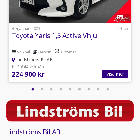
1
2
39
9
Begagnad 2023
24 juli
Toyota Yaris 1,5 Active Vhjul
946 mil
Bensin
Automat
Lindströms Bil AB
fr. 3 644 kr/mån
224 900 kr
Visa mer
Lindströms Bil AB