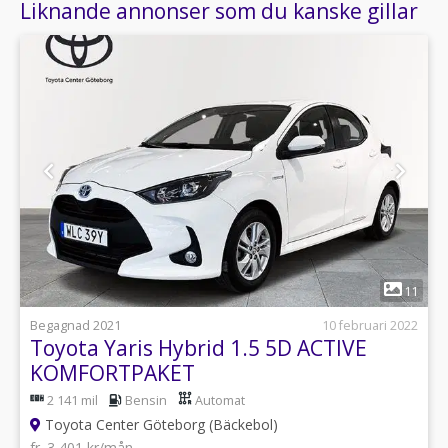
Liknande annonser som du kanske gillar
1
11
Begagnad 2021
10 februari 2022
Toyota Yaris Hybrid 1.5 5D ACTIVE
KOMFORTPAKET
2 141 mil
Bensin
Automat
Toyota Center Göteborg (Bäckebol)
fr. 3 401 kr/mån