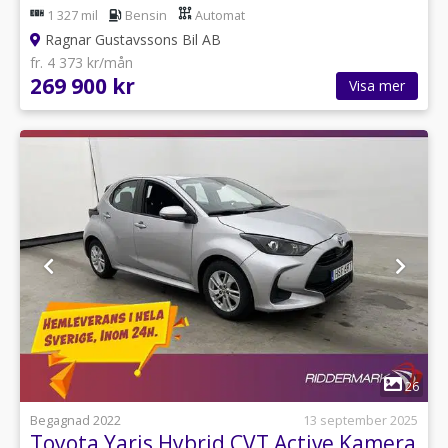
1 327 mil
Bensin
Automat
Ragnar Gustavssons Bil AB
fr. 4 373 kr/mån
269 900 kr
Visa mer
1
26
Begagnad 2022
13 september 2025
Toyota Yaris Hybrid CVT Active Kamera