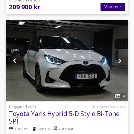
209 900 kr
Visa mer
1
16
Begagnad 2021
10 november 2023
Toyota Yaris Hybrid 5-D Style Bi-Tone
SPI.
1 100 mil
Bensin
Automat