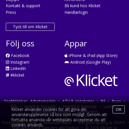
Kontakt & support
Bli kund hos Klicket
Press
Handlarlogin
Tyck till om Klicket
Följ oss
Appar
Facebook
iPhone & iPad (App Store)
Instagram
Android (Google Play)
LinkedIn
#klicket
Snabblänkar:
Arbetsmaskin
•
ATV & snöskoter
•
Bil
•
Buss
•
Båt
•
Husbil & husvagn
•
Hästbil & hästsläp
•
Lastbil
•
Klicket använder cookies för att göra din
OK
Motorcykel & moped
•
Släpfordon
användarupplevelse så bra som möjligt. Genom att
fortsätta använda vår webbplats accepterar du att
Fordonsköp online
•
Användarvillkor
•
Integritetspolicy & GDPR
•
cookies används.
Söktjänsten för Sveriges alla fordon
•
© 2026 Klicket.se