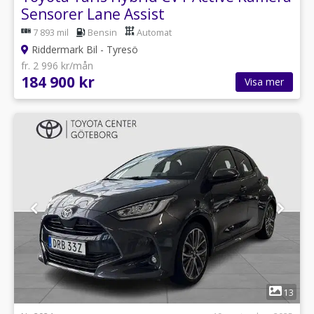
Sensorer Lane Assist
7 893 mil
Bensin
Automat
Riddermark Bil - Tyresö
fr. 2 996 kr/mån
184 900 kr
Visa mer
1
13