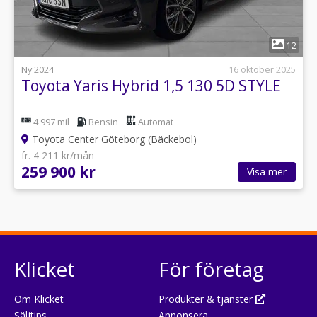
1
12
Ny 2024
16 oktober 2025
Toyota Yaris Hybrid 1,5 130 5D STYLE
4 997 mil
Bensin
Automat
Toyota Center Göteborg (Bäckebol)
fr. 4 211 kr/mån
259 900 kr
Visa mer
Klicket
För företag
Om Klicket
Produkter & tjänster
Säljtips
Annonsera