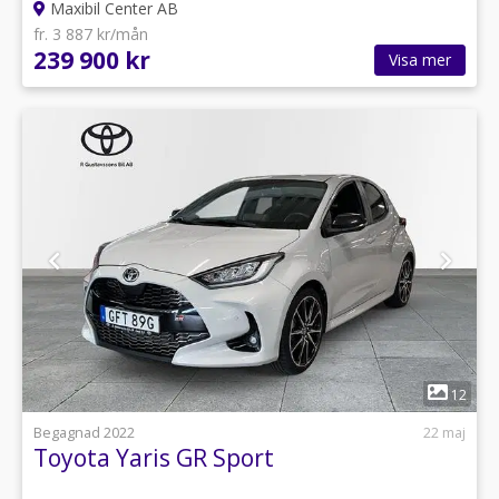
Maxibil Center AB
fr. 3 887 kr/mån
239 900 kr
Visa mer
1
12
Begagnad 2022
22 maj
Toyota Yaris GR Sport