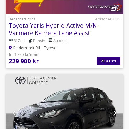
1
27
Begagnad 2023
4 oktober 2025
Toyota Yaris Hybrid Active M/K-
Värmare Kamera Lane Assist
817 mil
Bensin
Automat
Riddermark Bil - Tyresö
fr. 3 725 kr/mån
229 900 kr
Visa mer