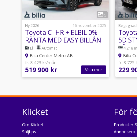
1
5
Ny 2026
16 november 2025
Begagnad
Toyota C -HR + ELBIL 0%
Toyot
RÄNTA MED EASY BILLÅN
5D ST
SÄKER
El
Automat
4 218 m
Bilia Center Metro AB
Bilia C
fr. 8 423 kr/mån
fr. 3 725
519 900 kr
229 9
Visa mer
Klicket
För f
Om Klicket
Produkter &
Säljtips
Annonsera