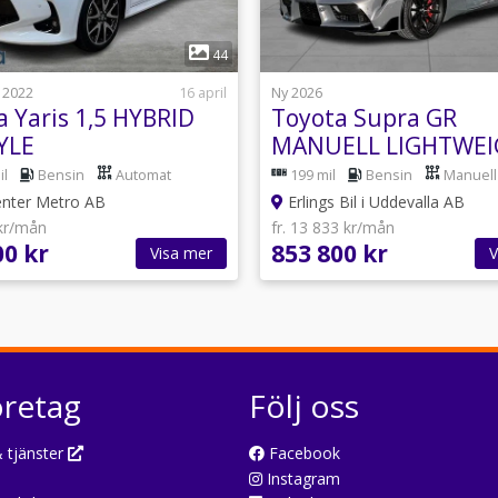
1
1
44
 2022
16 april
Ny 2026
a Yaris 1,5 HYBRID
Toyota Supra GR
YLE
MANUELL LIGHTWE
HETSPAKET -
EVO
il
Bensin
Automat
199 mil
Bensin
Manuell
enter Metro AB
Erlings Bil i Uddevalla AB
 kr/mån
fr. 13 833 kr/mån
00 kr
853 800 kr
Visa mer
V
öretag
Följ oss
 tjänster
Facebook
Instagram