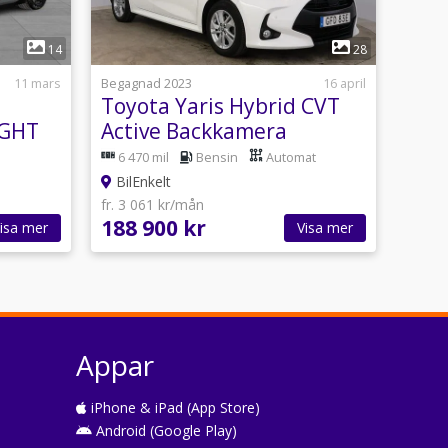
1
14
28
11 mars
Begagnad 2023
16 april
Toyota Yaris Hybrid CVT
IGHT
Active Backkamera
6 470 mil
Bensin
Automat
BilEnkelt
fr. 3 061 kr/mån
188 900 kr
isa mer
Visa mer
Appar
iPhone & iPad (App Store)
Android (Google Play)