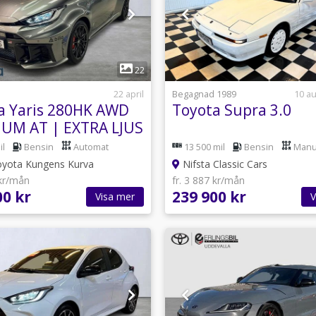
1
1
22
22 april
Begagnad 1989
10 au
a Yaris 280HK AWD
Toyota Supra 3.0
UM AT | EXTRA LJUS
il
Bensin
Automat
13 500 mil
Bensin
Manu
oyota Kungens Kurva
Nifsta Classic Cars
 kr/mån
fr. 3 887 kr/mån
00 kr
239 900 kr
Visa mer
V