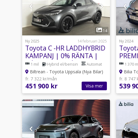
1
14
Ny 2025
14 februari 2025
Ny 2024
Toyota C -HR LADDHYBRID
Toyot
KAMPANJ | 0% RÄNTA |
PREMI
från 3766 kr/mån
1 mil
Hybrid el/bensin
Automat
1 370 m
Biltrean - Toyota Uppsala (Nya Bilar)
Bilia T
fr. 7 322 kr/mån
fr. 8 747
451 900 kr
539 9
Visa mer