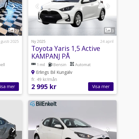
1
27
3
gusti 2025
Ny 2025
24 april
Toyota Yaris 1,5 Active
KAMPANJ PÅ
PRIVATLEASING
ell
1 mil
Bensin
Automat
Erlings Bil Kungälv
fr. 49 kr/mån
2 995 kr
isa mer
Visa mer