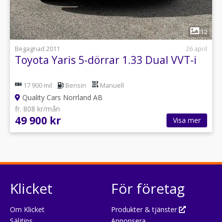
1
12
Begagnad 2011
26 april
Toyota Yaris 5-dörrar 1.33 Dual VVT-i
17 900 mil
Bensin
Manuell
Quality Cars Norrland AB
fr. 808 kr/mån
49 900 kr
Visa mer
Klicket
För företag
Om Klicket
Produkter & tjänster
Säljtips
Annonsera