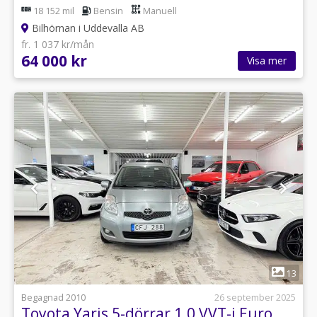
18 152 mil
Bensin
Manuell
Bilhörnan i Uddevalla AB
fr. 1 037 kr/mån
64 000 kr
Visa mer
1
13
Begagnad 2010
26 september 2025
Toyota Yaris 5-dörrar 1.0 VVT-i Euro