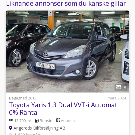
Liknande annonser som du kanske gillar
1
15
Begagnad 2013
1 mars 2024
Toyota Yaris 1.3 Dual VVT-i Automat
0% Ränta
12 700 mil
Bensin
Automat
Angereds Bilförsäljning AB
fr. 1 620 kr/mån