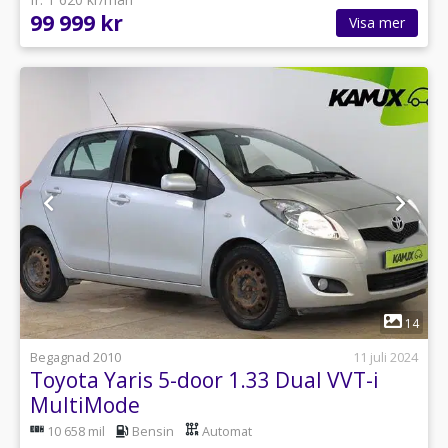
99 999 kr
Visa mer
1
14
Begagnad 2010
11 juli 2024
Toyota Yaris 5-door 1.33 Dual VVT-i
MultiMode
10 658 mil
Bensin
Automat