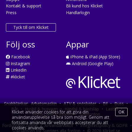
Kontakt & support
Bli kund hos Klicket
Press
Handlarlogin
Tyck till om Klicket
Följ oss
Appar
Facebook
iPhone & iPad (App Store)
Instagram
Android (Google Play)
LinkedIn
#klicket
Snabblänkar:
Arbetsmaskin
•
ATV & snöskoter
•
Bil
•
Buss
•
Båt
•
Husbil & husvagn
•
Hästbil & hästsläp
•
Lastbil
•
Klicket använder cookies för att göra din
OK
Motorcykel & moped
•
Släpfordon
användarupplevelse så bra som möjligt. Genom att
fortsätta använda vår webbplats accepterar du att
Fordonsköp online
•
Användarvillkor
•
Integritetspolicy & GDPR
•
cookies används.
Söktjänsten för Sveriges alla fordon
•
© 2026 Klicket.se