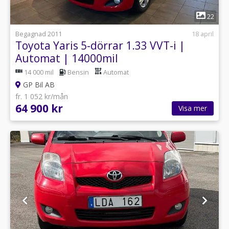
1
22
Begagnad 2011
18 april
Toyota Yaris 5-dörrar 1.33 VVT-i |
Automat | 14000mil
14 000 mil
Bensin
Automat
GP Bil AB
fr. 1 052 kr/mån
64 900 kr
Visa mer