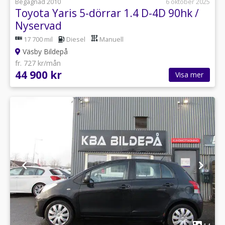
Begagnad 2010
6 oktober 2025
Toyota Yaris 5-dörrar 1.4 D-4D 90hk /
Nyservad
17 700 mil
Diesel
Manuell
Väsby Bildepå
fr. 727 kr/mån
44 900 kr
Visa mer
1