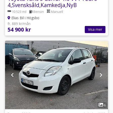
4,Svensksåld,Kamkedja,NyB
10 523 mil
Bensin
Manuell
Elias Bil i Högsbo
fr. 889 kr/mån
54 900 kr
Visa mer
1
6