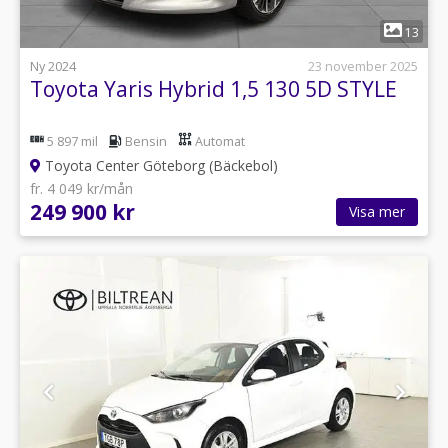
1
13
Ny 2024
23 november 2025
Toyota Yaris Hybrid 1,5 130 5D STYLE
5 897 mil
Bensin
Automat
Toyota Center Göteborg (Bäckebol)
fr. 4 049 kr/mån
249 900 kr
Visa mer