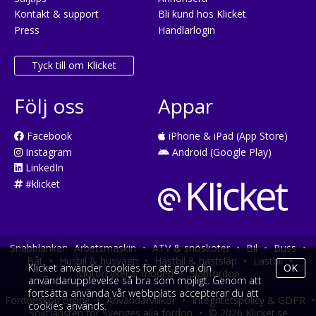
Kontakt & support
Bli kund hos Klicket
Press
Handlarlogin
Tyck till om Klicket
Följ oss
Appar
Facebook
iPhone & iPad (App Store)
Instagram
Android (Google Play)
LinkedIn
#klicket
Snabblänkar:
Arbetsmaskin
•
ATV & snöskoter
•
Bil
•
Buss
•
Båt
•
Husbil & husvagn
•
Hästbil & hästsläp
•
Lastbil
•
Klicket använder cookies för att göra din
OK
Motorcykel & moped
•
Släpfordon
användarupplevelse så bra som möjligt. Genom att
fortsätta använda vår webbplats accepterar du att
Fordonsköp online
•
Användarvillkor
•
Integritetspolicy & GDPR
•
cookies används.
Söktjänsten för Sveriges alla fordon
•
© 2026 Klicket.se