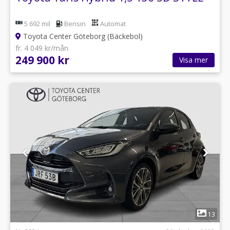
5 692 mil
Bensin
Automat
Toyota Center Göteborg (Bäckebol)
fr. 4 049 kr/mån
249 900 kr
Visa mer
1
13