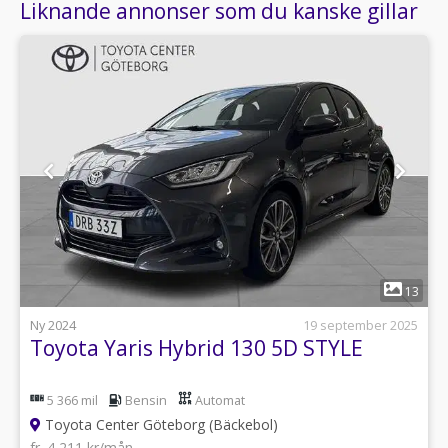
Liknande annonser som du kanske gillar
1
13
Ny 2024
19 september 2025
Toyota Yaris Hybrid 130 5D STYLE
5 366 mil
Bensin
Automat
Toyota Center Göteborg (Bäckebol)
fr. 4 211 kr/mån