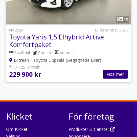
1
15
Ny 2024
12 december 2025
Toyota Yaris 1,5 Elhybrid Active
Komfortpaket
2 445 mil
Bensin
Automat
Biltrean - Toyota Uppsala (Begagnade Bilar)
fr. 3 725 kr/mån
229 900 kr
Visa mer
Klicket
För företag
Om Klicket
Produkter & tjänster
Säljtips
Annonsera