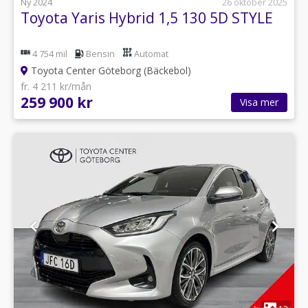
Ny 2024
26 oktober 2025
Toyota Yaris Hybrid 1,5 130 5D STYLE
4 754 mil
Bensin
Automat
Toyota Center Göteborg (Bäckebol)
fr. 4 211 kr/mån
259 900 kr
Visa mer
1