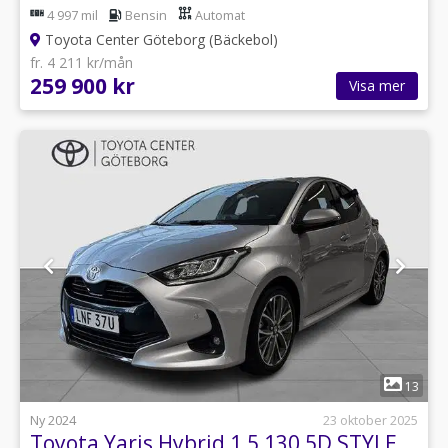
4 997 mil
Bensin
Automat
Toyota Center Göteborg (Bäckebol)
fr. 4 211 kr/mån
259 900 kr
Visa mer
1
13
Ny 2024
23 oktober 2025
Toyota Yaris Hybrid 1,5 130 5D STYLE