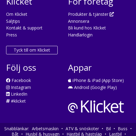
Klicket
För företag
Om Klicket
Produkter & tjänster
Säljtips
Annonsera
Kontakt & support
Bli kund hos Klicket
Press
Handlarlogin
Tyck till om Klicket
Följ oss
Appar
Facebook
iPhone & iPad (App Store)
Instagram
Android (Google Play)
LinkedIn
#klicket
Snabblänkar:
Arbetsmaskin
•
ATV & snöskoter
•
Bil
•
Buss
•
Båt
•
Husbil & husvagn
•
Hästbil & hästsläp
•
Lastbil
•