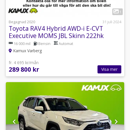
1
Begagnad 2020
31 juli 2024
Toyota RAV4 Hybrid AWD-i E-CVT
Executive MOMS JBL Skinn 222hk
16 000 mil
Bensin
Automat
Kamux Varberg
fr. 4 695 kr/mån
289 800 kr
Visa mer