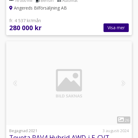
16 000 mil
Bensin
Automat
Angereds Bilförsäljning AB
fr. 4 537 kr/mån
280 000 kr
Visa mer
1
26
Begagnad 2021
3 augusti 2024
Toyota RAV4 Hybrid AWD-i E-CVT