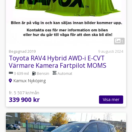
1
Begagnad 2019
9 augusti 2024
Toyota RAV4 Hybrid AWD-i E-CVT
Värmare Kamera Fartpilot MOMS
3 639 mil
Bensin
Automat
Kamux Nyköping
fr. 5 507 kr/mån
339 900 kr
Visa mer