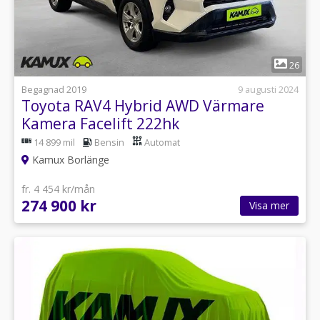
1
26
Begagnad 2019
9 augusti 2024
Toyota RAV4 Hybrid AWD Värmare
Kamera Facelift 222hk
14 899 mil
Bensin
Automat
Kamux Borlänge
fr. 4 454 kr/mån
274 900 kr
Visa mer