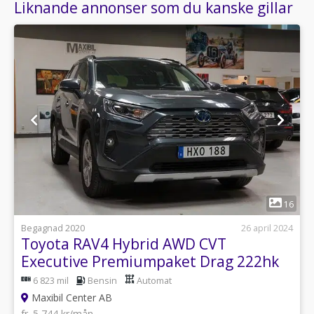
Liknande annonser som du kanske gillar
1
16
Begagnad 2020
26 april 2024
Toyota RAV4 Hybrid AWD CVT
Executive Premiumpaket Drag 222hk
6 823 mil
Bensin
Automat
Maxibil Center AB
fr. 5 744 kr/mån