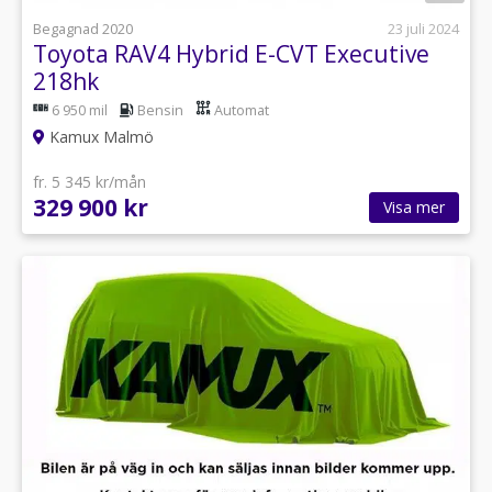
Begagnad 2020
23 juli 2024
Toyota RAV4 Hybrid E-CVT Executive
218hk
6 950 mil
Bensin
Automat
Kamux Malmö
fr. 5 345 kr/mån
329 900 kr
Visa mer