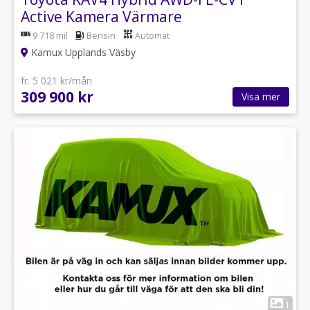
Active Kamera Värmare
9 718 mil
Bensin
Automat
Kamux Upplands Väsby
fr. 5 021 kr/mån
309 900 kr
Visa mer
1