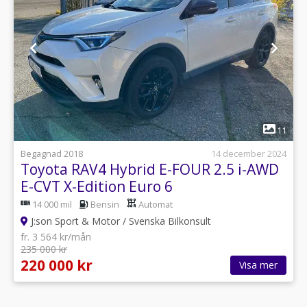
1
11
Begagnad 2018
14 december 2024
Toyota RAV4 Hybrid E-FOUR 2.5 i-AWD
E-CVT X-Edition Euro 6
14 000 mil
Bensin
Automat
J:son Sport & Motor / Svenska Bilkonsult
fr. 3 564 kr/mån
235 000 kr
220 000 kr
Visa mer