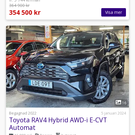
364 900 kr
354 500 kr
Visa mer
1
16
Begagnad 2022
5 januari 2024
Toyota RAV4 Hybrid AWD-i E-CVT
Automat