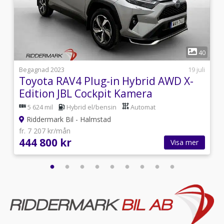
1
8
40
5
Begagnad 2023
19 juli
Toyota RAV4 Plug-in Hybrid AWD X-
Edition JBL Cockpit Kamera
5 624 mil
Hybrid el/bensin
Automat
Riddermark Bil - Halmstad
fr. 7 207 kr/mån
444 800 kr
Visa mer