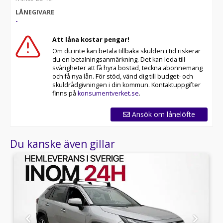
LÅNEGIVARE
Välkomna!
-
Utrustning/Tillbehör:
Att låna kostar pengar!
Adaptiv
Om du inte kan betala tillbaka skulden i tid riskerar
farthållare,Backkamera,Dragkrok,Skinnklädsel,Elektrisk
du en betalningsanmärkning. Det kan leda till
bagagelucka,Sätesvärme fram,Lane
svårigheter att få hyra bostad, teckna abonnemang
Assist,Rattvärme,Elstol förare m
och få nya lån. För stöd, vänd dig till budget- och
minne,Farthållare,Fyrhjulsdrift,AWD,Navigation,Multifunkt
skuldrådgivningen i din kommun. Kontaktuppgifter
och
finns på
konsumentverket.se
.
klimatanläggning,Antispinn,Bluetooth,Läderinteriör,Interi
i skinn eller delvis i skinn,Parkeringssensorer
Ansök om lånelöfte
bak,Hybrid,12V-uttag,USB-ingång,Klädsel (helskinn),AC
Du kanske även gillar