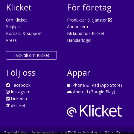
Klicket
För företag
Om Klicket
Produkter & tjänster
Säljtips
Annonsera
Kontakt & support
Bli kund hos Klicket
Press
Handlarlogin
Tyck till om Klicket
Följ oss
Appar
Facebook
iPhone & iPad (App Store)
Instagram
Android (Google Play)
LinkedIn
#klicket
Snabblänkar:
Arbetsmaskin
•
ATV & snöskoter
•
Bil
•
Buss
•