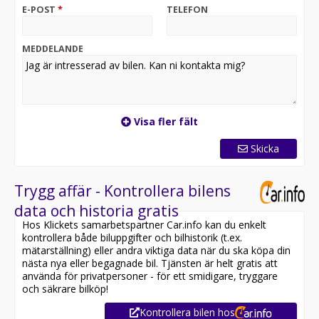
komfort och smart funktion för hela familjen.
E-POST
*
TELEFON
Utrustning inkluderar:
- Dragkrok
MEDDELANDE
- Backkamera
- Navigation
- Skinnklädsel
- Adaptiv farthållare
- Fyrhjulsdrift
Visa fler fält
- Svensksåld
Skicka
Övrig information om bilen:
Besiktigad till och med 2028-12-31
Möjlighet till 12-60 månaders garanti
Trygg affär - Kontrollera bilens
data och historia gratis
Besök
Hos Klickets samarbetspartner Car.info kan du enkelt
för att:
kontrollera både biluppgifter och bilhistorik (t.ex.
• Se närbilder och film på bilen
mätarställning) eller andra viktiga data när du ska köpa din
• Reservera bilen direkt online
nästa nya eller begagnade bil. Tjänsten är helt gratis att
• Få mer info om utrustning och tillval
använda för privatpersoner - för ett smidigare, tryggare
och säkrare bilköp!
Därför ska du välja Riddermark Bil Sundsvall:
Kontrollera bilen hos
* Störst i Sverige på begagnade bilar