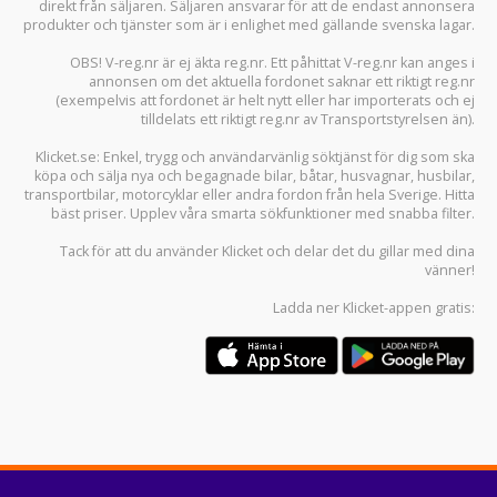
direkt från säljaren. Säljaren ansvarar för att de endast annonsera
produkter och tjänster som är i enlighet med gällande svenska lagar.
OBS! V-reg.nr är ej äkta reg.nr. Ett påhittat V-reg.nr kan anges i
annonsen om det aktuella fordonet saknar ett riktigt reg.nr
(exempelvis att fordonet är helt nytt eller har importerats och ej
tilldelats ett riktigt reg.nr av Transportstyrelsen än).
Klicket.se
: Enkel, trygg och användarvänlig söktjänst för dig som ska
köpa och sälja
nya och begagnade bilar
,
båtar
,
husvagnar
,
husbilar
,
transportbilar
,
motorcyklar
eller andra fordon från hela Sverige. Hitta
bäst priser. Upplev våra smarta sökfunktioner med snabba filter.
Tack för att du använder
Klicket
och delar det du gillar med dina
vänner!
Ladda ner
Klicket-appen
gratis: