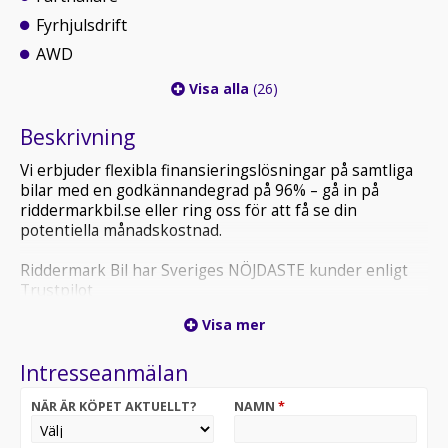
Fyrhjulsdrift
AWD
Visa alla
(26)
Beskrivning
Vi erbjuder flexibla finansieringslösningar på samtliga
bilar med en godkännandegrad på 96% – gå in på
riddermarkbil.se eller ring oss för att få se din
potentiella månadskostnad.
Riddermark Bil har Sveriges NÖJDASTE kunder enligt
Trustpilot
*BXD13E* *Vi tar emot alla inbyten och erbjuder
Visa mer
hemleverans i hela Sverige!*
Intresseanmälan
Välkommen till Riddermark Bil Sundsvall.
Effektiv hybrid med fyrhjulsdrift och sömlös automat
NÄR ÄR KÖPET AKTUELLT?
NAMN
*
för trygg och smidig körning året runt.
En rymlig SUV som kombinerar låg förbrukning, hög