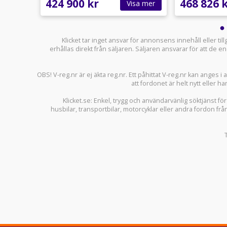
424 900 kr
468 826 
sa mer
Visa mer
Klicket tar inget ansvar för annonsens innehåll eller ti
erhållas direkt från säljaren. Säljaren ansvarar för att de
OBS! V-reg.nr är ej äkta reg.nr. Ett påhittat V-reg.nr kan anges 
att fordonet är helt nytt eller ha
Klicket.se
: Enkel, trygg och användarvänlig söktjänst fö
husbilar
,
transportbilar
,
motorcyklar
eller andra fordon frå