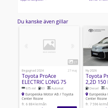
Du kanske även gillar
1
2
27
15 juli
Begagnad 2024
27 maj
Ny 2026
ctric
Toyota ProAce
Toyota P
 75
ELECTRIC LONG 75
2,2D 150
KWH COMFORT 2
COMFORT
675 mil
El
Automat
Diesel
A
DÖRRAR / V-h...
EDITION..
Toyota
Europeiska Motor AB / Toyota
Europeiska 
Center Rissne
Center Rissne
fr. 6 884 kr/mån
fr. 7 596 kr/m