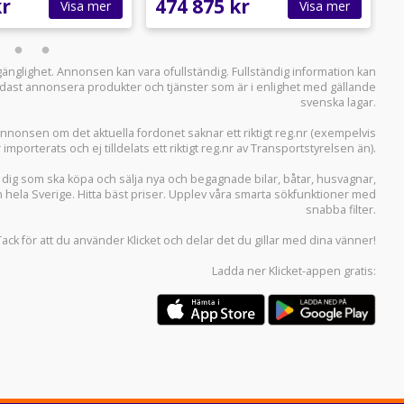
kr
474 875 kr
4
Visa mer
Visa mer
llgänglighet. Annonsen kan vara ofullständig. Fullständig information kan
 endast annonsera produkter och tjänster som är i enlighet med gällande
svenska lagar.
i annonsen om det aktuella fordonet saknar ett riktigt reg.nr (exempelvis
r importerats och ej tilldelats ett riktigt reg.nr av Transportstyrelsen än).
r dig som ska köpa och sälja
nya och begagnade bilar
,
båtar
,
husvagnar
,
n hela Sverige. Hitta bäst priser. Upplev våra smarta sökfunktioner med
snabba filter.
Tack för att du använder
Klicket
och delar det du gillar med dina vänner!
Ladda ner
Klicket-appen
gratis: