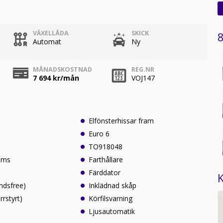
VÄXELLÅDA
SKICK
8
Automat
Ny
MÅNADSKOSTNAD
REG.NR
7 694
kr/mån
VOJ147
Elfönsterhissar fram
Euro 6
TO918048
oms
Farthållare
Färddator
K
ndsfree)
Inklädnad skåp
rrstyrt)
Körfilsvarning
Ljusautomatik