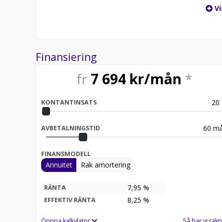
Vi
Finansiering
fr
7 694
kr/mån
*
20
KONTANTINSATS
60
må
AVBETALNINGSTID
FINANSMODELL
Annuitet
Rak amortering
7,95 %
RÄNTA
8,25
%
EFFEKTIV RÄNTA
Öppna kalkylator
Så har vi räkn