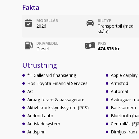
Fakta
MODELLÅR
BILTYP
2026
Transportbil (med
skåp)
DRIVMEDEL
PRIS
Diesel
474 875 kr
Utrustning
*= Gäller vid finansiering
Apple carplay
Hos Toyota Financial Services
Armstöd
AC
Automat
Airbag förare & passagerare
Avdragbar m
Aktivt krockskyddssytem (PCS)
Backkamera
Android auto
Bluetooth (ha
Antisladdsystem
Centrallås (Fjä
Antispinn
Dimljus fram