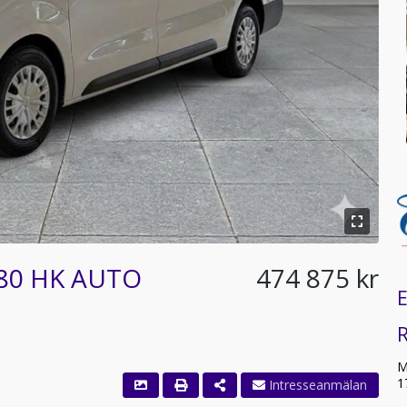
180 HK AUTO
474 875 kr
E
R
M
1