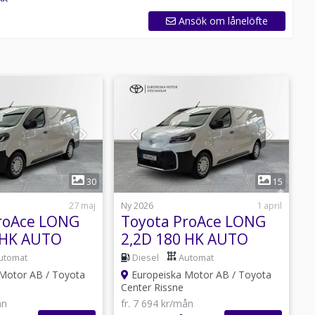
Ansök om lånelöfte
1
1
30
15
27 maj
Ny 2026
1 april
N
roAce LONG
Toyota ProAce LONG
 HK AUTO
2,2D 180 HK AUTO
 FLEET
COMFORT LAGERBIL
utomat
Diesel
Automat
.
Motor AB / Toyota
Europeiska Motor AB / Toyota
Center Rissne
C
ån
fr. 7 694 kr/mån
f