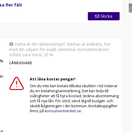
sa fler fält
Skicka
Detta är ett räkneexempel. Räntan är indikativ, hör
med din säljare för exakt räntenivå. Kontantinsatsen
måste vara minst 20 %.
%
LÅNEGIVARE
-
n
Att låna kostar pengar!
Om du inte kan betala tillbaka skulden i tid riskerar
du en betalningsanmärkning. Det kan leda till
svårigheter att få hyra bostad, teckna abonnemang
och få nya lån. För stöd, vänd dig till budget- och
skuldrådgivningen i din kommun. Kontaktuppgifter
finns på
konsumentverket.se
.
at