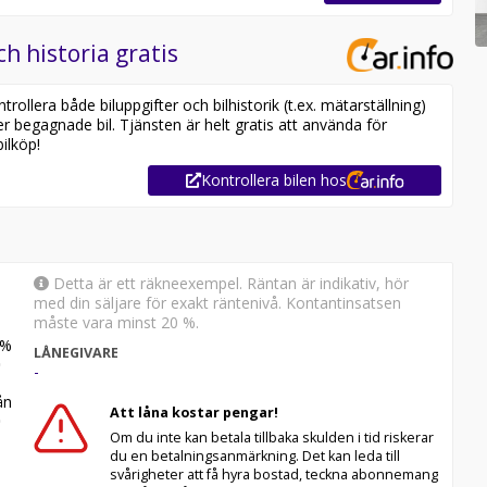
ch historia gratis
ollera både biluppgifter och bilhistorik (t.ex. mätarställning)
er begagnade bil. Tjänsten är helt gratis att använda för
ilköp!
Kontrollera bilen hos
Detta är ett räkneexempel. Räntan är indikativ, hör
med din säljare för exakt räntenivå. Kontantinsatsen
måste vara minst 20 %.
%
LÅNEGIVARE
-
n
Att låna kostar pengar!
Om du inte kan betala tillbaka skulden i tid riskerar
du en betalningsanmärkning. Det kan leda till
svårigheter att få hyra bostad, teckna abonnemang