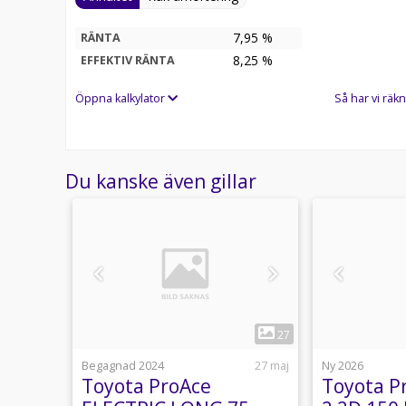
7,95 %
RÄNTA
8,25
%
EFFEKTIV RÄNTA
Öppna kalkylator
Så har vi räkn
Du kanske även gillar
1
2
27
15 juli
Begagnad 2024
27 maj
Ny 2026
ctric
Toyota ProAce
Toyota P