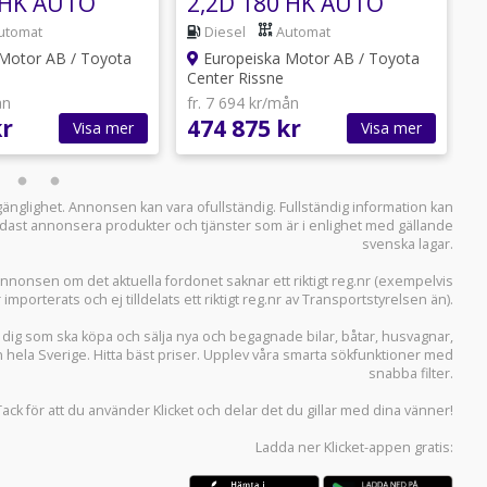
 HK AUTO
2,2D 180 HK AUTO
 FLEET
COMFORT LAGERBIL
utomat
Diesel
Automat
.
Motor AB / Toyota
Europeiska Motor AB / Toyota
Center Rissne
C
ån
fr. 7 694 kr/mån
f
kr
474 875 kr
4
Visa mer
Visa mer
llgänglighet. Annonsen kan vara ofullständig. Fullständig information kan
 endast annonsera produkter och tjänster som är i enlighet med gällande
svenska lagar.
i annonsen om det aktuella fordonet saknar ett riktigt reg.nr (exempelvis
r importerats och ej tilldelats ett riktigt reg.nr av Transportstyrelsen än).
r dig som ska köpa och sälja
nya och begagnade bilar
,
båtar
,
husvagnar
,
n hela Sverige. Hitta bäst priser. Upplev våra smarta sökfunktioner med
snabba filter.
Tack för att du använder
Klicket
och delar det du gillar med dina vänner!
Ladda ner
Klicket-appen
gratis: