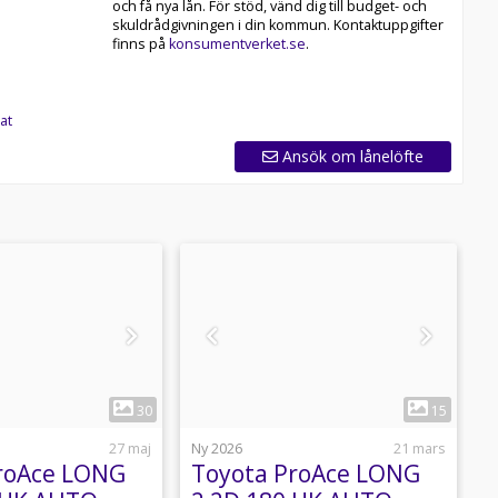
och få nya lån. För stöd, vänd dig till budget- och
skuldrådgivningen i din kommun. Kontaktuppgifter
finns på
konsumentverket.se
.
at
Ansök om lånelöfte
1
1
30
15
27 maj
Ny 2026
21 mars
N
roAce LONG
Toyota ProAce LONG