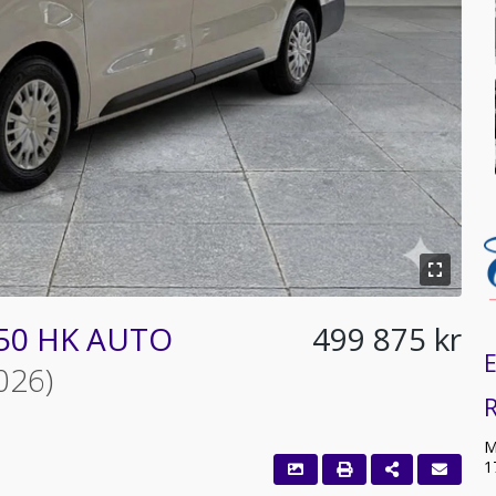
150 HK AUTO
499 875 kr
E
026)
R
M
1