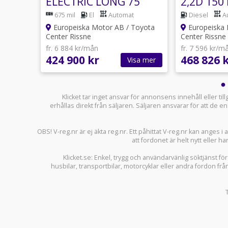
 75
ELECTRIC LONG 75
2,2D 150
KWH COMFORT 2
COMFORT
675 mil
El
Automat
Diesel
A
DÖRRAR / V-h...
EDITION..
Toyota
Europeiska Motor AB / Toyota
Europeiska 
Center Rissne
Center Rissne
fr. 6 884 kr/mån
fr. 7 596 kr/m
424 900 kr
468 826 
sa mer
Visa mer
Klicket tar inget ansvar för annonsens innehåll eller ti
erhållas direkt från säljaren. Säljaren ansvarar för att de
OBS! V-reg.nr är ej äkta reg.nr. Ett påhittat V-reg.nr kan anges 
att fordonet är helt nytt eller ha
Klicket.se
: Enkel, trygg och användarvänlig söktjänst fö
husbilar
,
transportbilar
,
motorcyklar
eller andra fordon frå