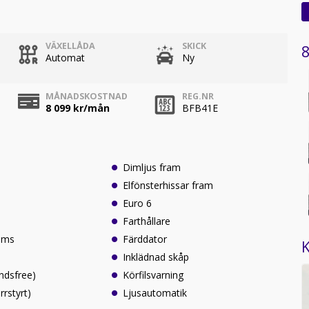
VÄXELLÅDA
SKICK
8
Automat
Ny
MÅNADSKOSTNAD
REG.NR
8 099
kr/mån
BFB41E
Dimljus fram
Elfönsterhissar fram
Euro 6
Farthållare
oms
Färddator
K
Inklädnad skåp
ndsfree)
Körfilsvarning
rrstyrt)
Ljusautomatik