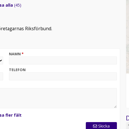
sa alla
(45)
företagarnas Riksförbund.
NAMN
*
TELEFON
sa fler fält
D
Skicka