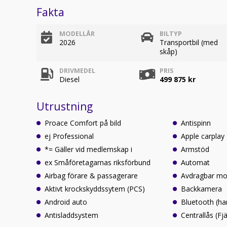
Fakta
MODELLÅR
BILTYP
2026
Transportbil (med
skåp)
DRIVMEDEL
PRIS
Diesel
499 875 kr
Utrustning
Proace Comfort på bild
Antispinn
ej Professional
Apple carplay
*= Gäller vid medlemskap i
Armstöd
ex Småföretagarnas riksförbund
Automat
Airbag förare & passagerare
Avdragbar m
Aktivt krockskyddssytem (PCS)
Backkamera
Android auto
Bluetooth (ha
Antisladdsystem
Centrallås (Fjä