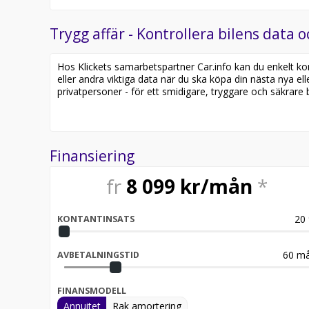
Trygg affär - Kontrollera bilens data o
Hos Klickets samarbetspartner Car.info kan du enkelt kontr
eller andra viktiga data när du ska köpa din nästa nya ell
privatpersoner - för ett smidigare, tryggare och säkrare b
Finansiering
fr
8 099
kr/mån
*
20
KONTANTINSATS
60
må
AVBETALNINGSTID
FINANSMODELL
Annuitet
Rak amortering