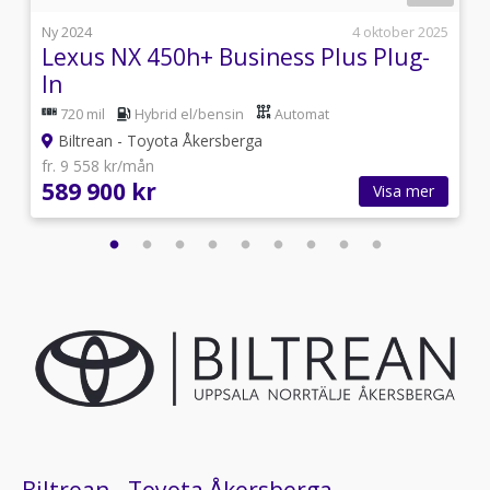
2
Ny 2024
4 oktober 2025
Lexus NX 450h+ Business Plus Plug-
In
720 mil
Hybrid el/bensin
Automat
Biltrean - Toyota Åkersberga
fr. 9 558 kr/mån
589 900 kr
Visa mer
Biltrean - Toyota Åkersberga