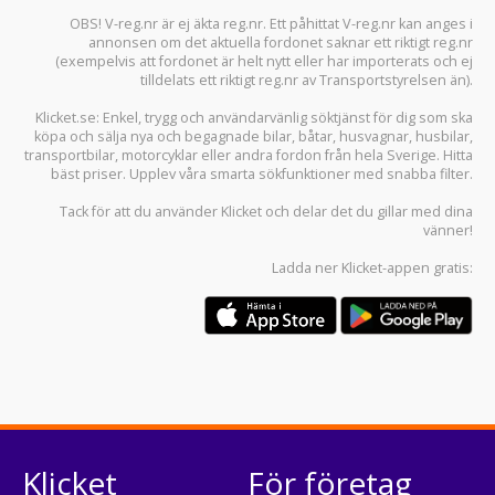
OBS! V-reg.nr är ej äkta reg.nr. Ett påhittat V-reg.nr kan anges i
annonsen om det aktuella fordonet saknar ett riktigt reg.nr
(exempelvis att fordonet är helt nytt eller har importerats och ej
tilldelats ett riktigt reg.nr av Transportstyrelsen än).
Klicket.se
: Enkel, trygg och användarvänlig söktjänst för dig som ska
köpa och sälja
nya och begagnade bilar
,
båtar
,
husvagnar
,
husbilar
,
transportbilar
,
motorcyklar
eller andra fordon från hela Sverige. Hitta
bäst priser. Upplev våra smarta sökfunktioner med snabba filter.
Tack för att du använder
Klicket
och delar det du gillar med dina
vänner!
Ladda ner
Klicket-appen
gratis:
Klicket
För företag