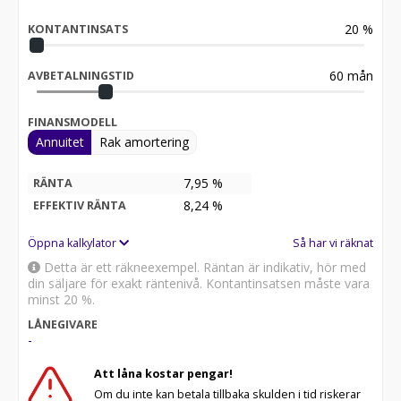
20
%
KONTANTINSATS
60
mån
AVBETALNINGSTID
FINANSMODELL
Annuitet
Rak amortering
7,95 %
RÄNTA
8,24
%
EFFEKTIV RÄNTA
Öppna kalkylator
Så har vi räknat
Detta är ett räkneexempel. Räntan är indikativ, hör med
din säljare för exakt räntenivå. Kontantinsatsen måste vara
minst 20 %.
LÅNEGIVARE
-
Att låna kostar pengar!
Om du inte kan betala tillbaka skulden i tid riskerar