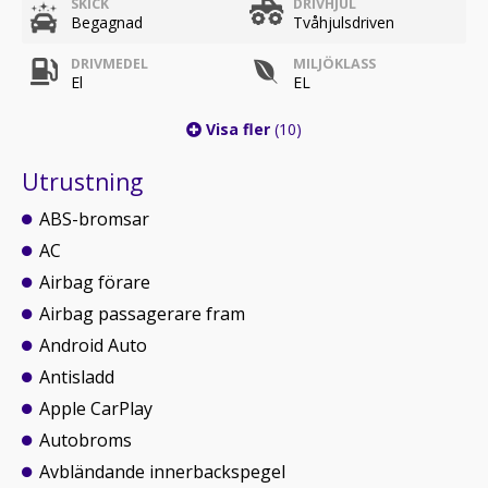
SKICK
DRIVHJUL
Begagnad
Tvåhjulsdriven
DRIVMEDEL
MILJÖKLASS
El
EL
Visa fler
(10)
Utrustning
ABS-bromsar
AC
Airbag förare
Airbag passagerare fram
Android Auto
Antisladd
Apple CarPlay
Autobroms
Avbländande innerbackspegel