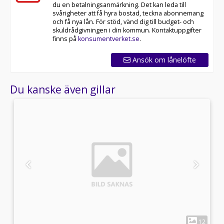
du en betalningsanmärkning. Det kan leda till
svårigheter att få hyra bostad, teckna abonnemang
och få nya lån. För stöd, vänd dig till budget- och
skuldrådgivningen i din kommun. Kontaktuppgifter
finns på
konsumentverket.se
.
Ansök om lånelöfte
Du kanske även gillar
1
3
12