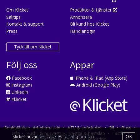
Om Klicket
Produkter & tjänster
Säljtips
Annonsera
Kontakt & support
Bli kund hos Klicket
Press
Handlarlogin
Tyck till om Klicket
Följ oss
Appar
Facebook
iPhone & iPad (App Store)
Instagram
Android (Google Play)
LinkedIn
#klicket
Snabblänkar:
Arbetsmaskin
•
ATV & snöskoter
•
Bil
•
Buss
•
Båt
•
Husbil & husvagn
•
Hästbil & hästsläp
•
Lastbil
•
Klicket använder cookies för att göra din
OK
Motorcykel & moped
•
Släpfordon