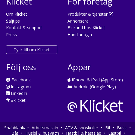
Klicket
För företag
Om Klicket
Produkter & tjänster
Säljtips
Annonsera
Kontakt & support
Bli kund hos Klicket
Press
Handlarlogin
Tyck till om Klicket
Följ oss
Appar
Facebook
iPhone & iPad (App Store)
Instagram
Android (Google Play)
LinkedIn
#klicket
Snabblänkar:
Arbetsmaskin
•
ATV & snöskoter
•
Bil
•
Buss
•
Båt
•
Husbil & husvagn
•
Hästbil & hästsläp
•
Lastbil
•