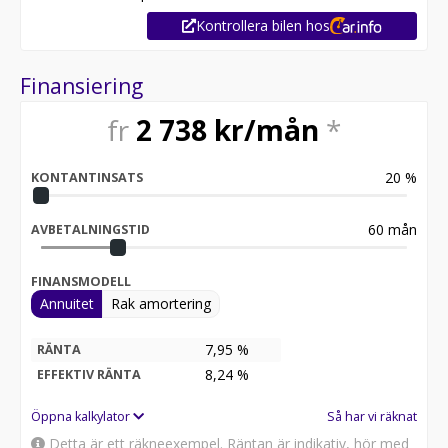
Kontrollera bilen hos
Finansiering
fr
2 738
kr/mån
*
20
%
KONTANTINSATS
60
mån
AVBETALNINGSTID
FINANSMODELL
Annuitet
Rak amortering
7,95 %
RÄNTA
8,24
%
EFFEKTIV RÄNTA
Öppna kalkylator
Så har vi räknat
Detta är ett räkneexempel. Räntan är indikativ, hör med