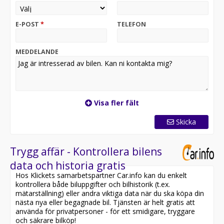
Bilen har moms & är leasebar för företag från 0kr. Vi
tar även emot din bil i inbyte!
E-POST
*
TELEFON
MEDDELANDE
Visa fler fält
Skicka
Trygg affär - Kontrollera bilens
data och historia gratis
Hos Klickets samarbetspartner Car.info kan du enkelt
kontrollera både biluppgifter och bilhistorik (t.ex.
mätarställning) eller andra viktiga data när du ska köpa din
nästa nya eller begagnade bil. Tjänsten är helt gratis att
använda för privatpersoner - för ett smidigare, tryggare
och säkrare bilköp!