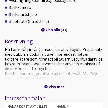
Avstängningsbar airbag passagerare
Backkamera
Backstartshjälp
Bluetooth (handsfree)
Visa alla
(43)
Beskrivning
Nu har vi fått in långa modellen utav Toyota Proace City
med dubbla sidodörrar. Bilen har endast haft en
tidigare ägare som företagsbil (Avarn Security) därav de
högre miltalen. Lastutrymmet har använts minimalt då
de inte kör med tunga last.
Den har varit noggrant servad enl intervall . Medföljer
sommar & vinterhjul (friktion) på svarta alu fälg.
Visa mer
Bilen är bra utrustad med bla: Backkamera,
Backsensorer, Främre Sensorer, Dragkrok,
Intresseanmälan
Dieselvärmare, Dubbla skjutdörrar, Bluetooth, Apple
Carplay etc..
NÄR ÄR KÖPET AKTUELLT?
NAMN
*