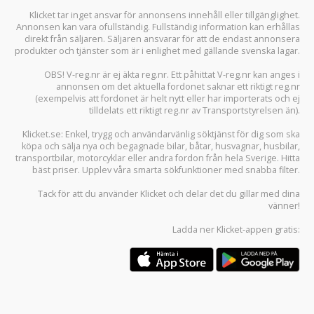
Klicket tar inget ansvar för annonsens innehåll eller tillgänglighet.
Annonsen kan vara ofullständig. Fullständig information kan erhållas
direkt från säljaren. Säljaren ansvarar för att de endast annonsera
produkter och tjänster som är i enlighet med gällande svenska lagar.
OBS! V-reg.nr är ej äkta reg.nr. Ett påhittat V-reg.nr kan anges i
annonsen om det aktuella fordonet saknar ett riktigt reg.nr
(exempelvis att fordonet är helt nytt eller har importerats och ej
tilldelats ett riktigt reg.nr av Transportstyrelsen än).
Klicket.se
: Enkel, trygg och användarvänlig söktjänst för dig som ska
köpa och sälja
nya och begagnade bilar
,
båtar
,
husvagnar
,
husbilar
,
transportbilar
,
motorcyklar
eller andra fordon från hela Sverige. Hitta
bäst priser. Upplev våra smarta sökfunktioner med snabba filter.
Tack för att du använder
Klicket
och delar det du gillar med dina
vänner!
Ladda ner
Klicket-appen
gratis: