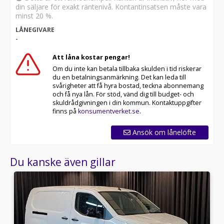
din säljare för exakt räntenivå. Kontantinsatsen måste vara
minst 20 %.
LÅNEGIVARE
-
Att låna kostar pengar!
Om du inte kan betala tillbaka skulden i tid riskerar
du en betalningsanmärkning. Det kan leda till
svårigheter att få hyra bostad, teckna abonnemang
och få nya lån. För stöd, vänd dig till budget- och
skuldrådgivningen i din kommun. Kontaktuppgifter
finns på
konsumentverket.se
.
Ansök om lånelöfte
Du kanske även gillar