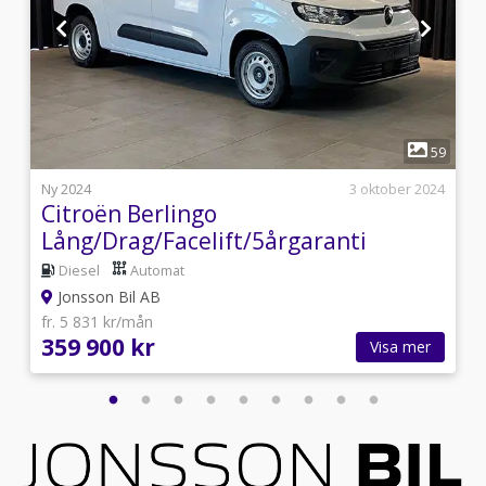
1
7
59
i
Ny 2024
3 oktober 2024
Citroën Berlingo
Lång/Drag/Facelift/5årgaranti
Diesel
Automat
Jonsson Bil AB
fr. 5 831 kr/mån
359 900 kr
Visa mer