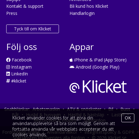
Kontakt & support
Bli kund hos Klicket
Press
Handlarlogin
Tyck till om Klicket
Följ oss
Appar
Facebook
iPhone & iPad (App Store)
Instagram
Android (Google Play)
LinkedIn
#klicket
Snabblänkar:
Arbetsmaskin
•
ATV & snöskoter
•
Bil
•
Buss
•
Båt
•
Husbil & husvagn
•
Hästbil & hästsläp
•
Lastbil
•
Klicket använder cookies för att göra din
OK
Motorcykel & moped
•
Släpfordon
användarupplevelse så bra som möjligt. Genom att
fortsätta använda vår webbplats accepterar du att
Fordonsköp online
•
Användarvillkor
•
Integritetspolicy & GDPR
•
cookies används.
Söktjänsten för Sveriges alla fordon
•
© 2026 Klicket.se