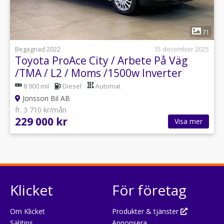
1
71
Begagnad 2022
15 december 2025
Toyota ProAce City / Arbete På Väg
/TMA / L2 / Moms /1500w Inverter
8 900 mil
Diesel
Automat
Jonsson Bil AB
fr. 3 710 kr/mån
229 000 kr
Visa mer
Klicket
För företag
Om Klicket
Produkter & tjänster
Säljtips
Annonsera