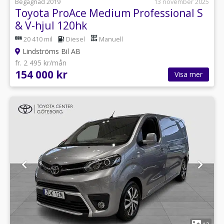
Begagnad 2019
13 november 2025
Toyota ProAce Medium Professional S
& V-hjul 120hk
20 410 mil
Diesel
Manuell
Lindströms Bil AB
fr. 2 495 kr/mån
154 000 kr
Visa mer
1