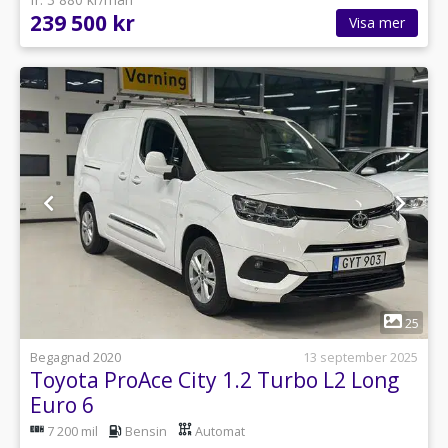
239 500 kr
Visa mer
1
25
Begagnad 2020
13 september 2025
Toyota ProAce City 1.2 Turbo L2 Long
Euro 6
7 200 mil
Bensin
Automat