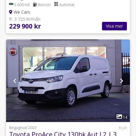
5 600 mil
Bensin
Automat
We Cars
fr. 3 725 kr/mån
229 900 kr
Visa mer
1
14
Begagnad 2023
8 juli
Toyota ProAce City 130hk Aut L2 | 3