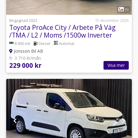
1
71
Begagnad 2022
15 december 2025
Toyota ProAce City / Arbete På Väg
/TMA / L2 / Moms /1500w Inverter
8 900 mil
Diesel
Automat
Jonsson Bil AB
fr. 3 710 kr/mån
229 000 kr
Visa mer