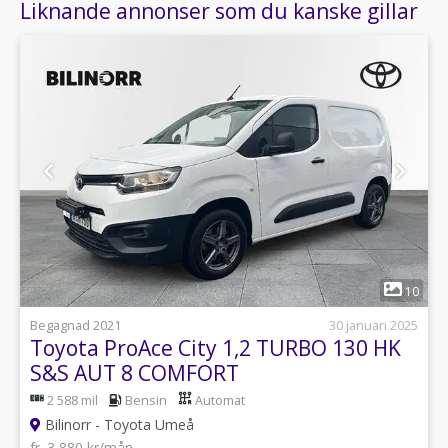
Liknande annonser som du kanske gillar
1
10
Begagnad 2021
30 januari 2025
Toyota ProAce City 1,2 TURBO 130 HK
S&S AUT 8 COMFORT
2 588 mil
Bensin
Automat
Bilinorr - Toyota Umeå
fr. 3 880 kr/mån