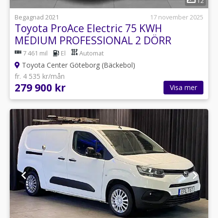
12
Begagnad 2021
17 november 2025
Toyota ProAce Electric 75 KWH
MEDIUM PROFESSIONAL 2 DÖRR
7 461 mil
El
Automat
Toyota Center Göteborg (Bäckebol)
fr. 4 535 kr/mån
279 900 kr
Visa mer