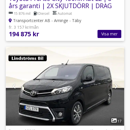
års garanti | 2X SKJUTDÖRR | DRAG
15 876 mil
Diesel
Automat
Transportcenter AB - Arninge - Täby
fr. 3 157 kr/mån
194 875 kr
Visa mer
1
17