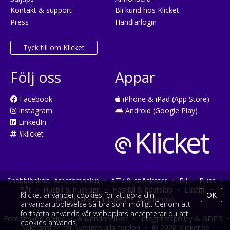
Kontakt & support
Bli kund hos Klicket
Press
Handlarlogin
Tyck till om Klicket
Följ oss
Appar
Facebook
iPhone & iPad (App Store)
Instagram
Android (Google Play)
LinkedIn
#klicket
Snabblänkar:
Arbetsmaskin
•
ATV & snöskoter
•
Bil
•
Buss
•
Båt
•
Husbil & husvagn
•
Hästbil & hästsläp
•
Lastbil
•
Klicket använder cookies för att göra din
OK
Motorcykel & moped
•
Släpfordon
användarupplevelse så bra som möjligt. Genom att
fortsätta använda vår webbplats accepterar du att
Fordonsköp online
•
Användarvillkor
•
Integritetspolicy & GDPR
•
cookies används.
Söktjänsten för Sveriges alla fordon
•
© 2026 Klicket.se