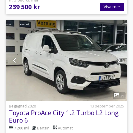
239 500 kr
Visa mer
1
25
Begagnad 2020
13 september 2025
Toyota ProAce City 1.2 Turbo L2 Long
Euro 6
7 200 mil
Bensin
Automat