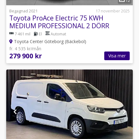
12
Begagnad 2021
17 november 2025
Toyota ProAce Electric 75 KWH
MEDIUM PROFESSIONAL 2 DÖRR
7 461 mil
El
Automat
Toyota Center Göteborg (Bäckebol)
fr. 4 535 kr/mån
279 900 kr
Visa mer