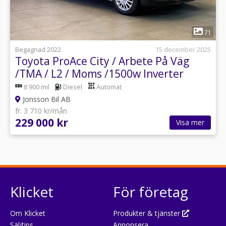
1
71
Begagnad 2022
15 december 2025
Toyota ProAce City / Arbete På Väg
/TMA / L2 / Moms /1500w Inverter
8 900 mil
Diesel
Automat
Jonsson Bil AB
fr. 3 710 kr/mån
229 000 kr
Visa mer
Klicket
För företag
Om Klicket
Produkter & tjänster
Säljtips
Annonsera