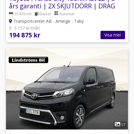
års garanti | 2X SKJUTDÖRR | DRAG
15 876 mil
Diesel
Automat
Transportcenter AB - Arninge - Täby
fr. 3 157 kr/mån
194 875 kr
Visa mer
1
17