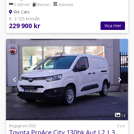
5 600 mil
Bensin
Automat
We Cars
fr. 3 725 kr/mån
229 900 kr
Visa mer
1
14
Begagnad 2023
8 juli
Toyota ProAce City 130hk Aut L2 | 3