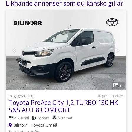
Liknande annonser som du kanske gillar
1
10
Begagnad 2021
30 januari 2025
Toyota ProAce City 1,2 TURBO 130 HK
S&S AUT 8 COMFORT
2 588 mil
Bensin
Automat
Bilinorr - Toyota Umeå
fr. 3 880 kr/mån