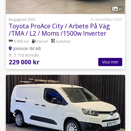
1
71
Begagnad 2022
15 december 2025
Toyota ProAce City / Arbete På Väg
/TMA / L2 / Moms /1500w Inverter
8 900 mil
Diesel
Automat
Jonsson Bil AB
fr. 3 710 kr/mån
229 000 kr
Visa mer