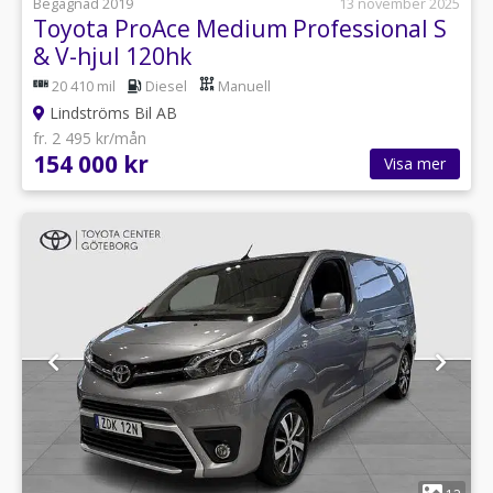
Begagnad 2019
13 november 2025
Toyota ProAce Medium Professional S
& V-hjul 120hk
20 410 mil
Diesel
Manuell
Lindströms Bil AB
fr. 2 495 kr/mån
154 000 kr
Visa mer
1