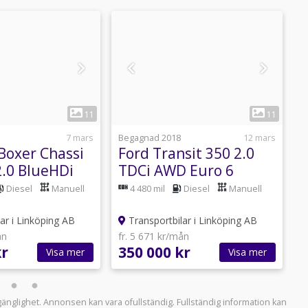
1
1
11
11
7 mars
Begagnad 2018
12 mars
B
Boxer Chassi
Ford Transit 350 2.0
2.0 BlueHDi
TDCi AWD Euro 6
E
E
Diesel
Manuell
4 480 mil
Diesel
Manuell
ar i Linköping AB
Transportbilar i Linköping AB
ån
fr. 5 671 kr/mån
f
kr
350 000 kr
6
Visa mer
Visa mer
llgänglighet. Annonsen kan vara ofullständig. Fullständig information kan