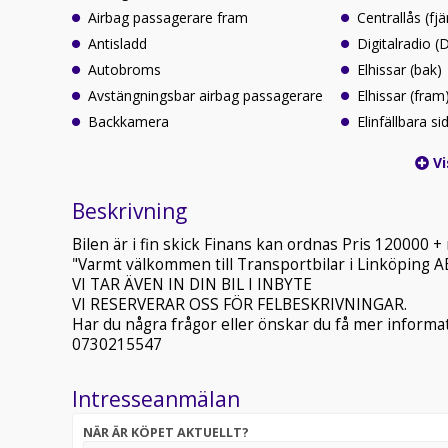
Airbag passagerare fram
Centrallås (fjä
Antisladd
Digitalradio 
Autobroms
Elhissar (bak)
Avstängningsbar airbag passagerare
Elhissar (fram
Backkamera
Elinfällbara s
Vi
Beskrivning
Bilen är i fin skick Finans kan ordnas Pris 12000
"Varmt välkommen till Transportbilar i Linköping AB
VI TAR ÄVEN IN DIN BIL I INBYTE
VI RESERVERAR OSS FÖR FELBESKRIVNINGAR.
Har du några frågor eller önskar du få mer informat
0730215547
Intresseanmälan
NÄR ÄR KÖPET AKTUELLT?