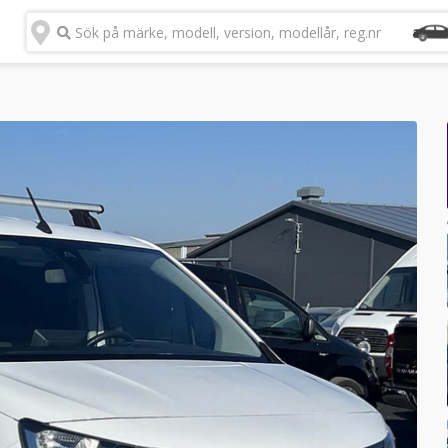
Sök på märke, modell, version, modellår, reg.nr