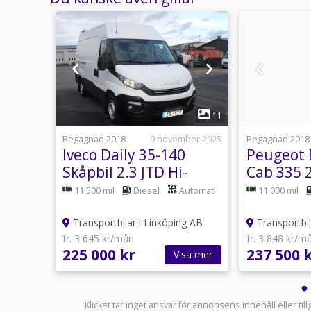
1
11
11
usti 13:08
Begagnad 2018
9 november 2025
Begagnad 2018
er 35
Iveco Daily 35-140
Peugeot 
Skåpbil 2.3 JTD Hi-
Cab 335 
Matic Euro 6
Euro 6
anuell
11 500 mil
Diesel
Automat
11 000 mil
ng AB
Transportbilar i Linköping AB
Transportbil
fr. 3 645 kr/mån
fr. 3 848 kr/m
225 000 kr
237 500 
sa mer
Visa mer
Klicket tar inget ansvar för annonsens innehåll eller ti