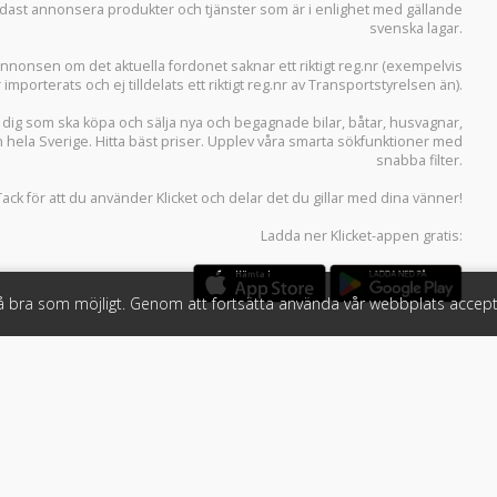
 endast annonsera produkter och tjänster som är i enlighet med gällande
svenska lagar.
i annonsen om det aktuella fordonet saknar ett riktigt reg.nr (exempelvis
r importerats och ej tilldelats ett riktigt reg.nr av Transportstyrelsen än).
r dig som ska köpa och sälja
nya och begagnade bilar
,
båtar
,
husvagnar
,
n hela Sverige. Hitta bäst priser. Upplev våra smarta sökfunktioner med
snabba filter.
Tack för att du använder
Klicket
och delar det du gillar med dina vänner!
Ladda ner
Klicket-appen
gratis:
så bra som möjligt. Genom att fortsätta använda vår webbplats accept
öretag
Följ oss