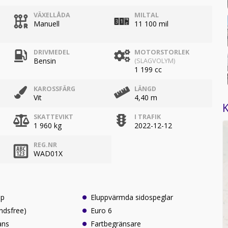
VÄXELLÅDA
MILTAL
Manuell
11 100 mil
DRIVMEDEL
MOTORSTORLEK
Bensin
(SLAGVOLYM)
1 199 cc
KAROSSFÄRG
LÄNGD
Vit
4,40 m
K
SKATTEVIKT
I TRAFIK
1 960 kg
2022-12-12
REG.NR
WAD01X
lp
Eluppvärmda sidospeglar
ndsfree)
Euro 6
ans
Fartbegränsare