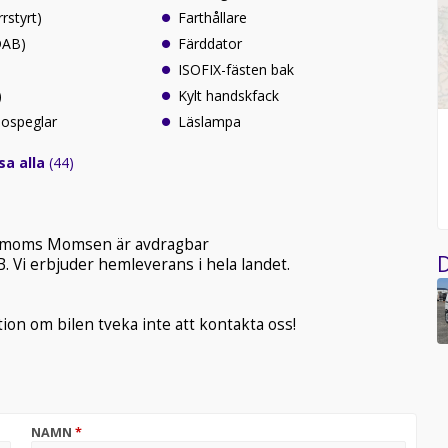
rrstyrt)
Farthållare
(DAB)
Färddator
ISOFIX-fästen bak
)
Kylt handskfack
idospeglar
Läslampa
sa alla
(44)
0 + moms Momsen är avdragbar
D
. Vi erbjuder hemleverans i hela landet.
ion om bilen tveka inte att kontakta oss!
NAMN
*