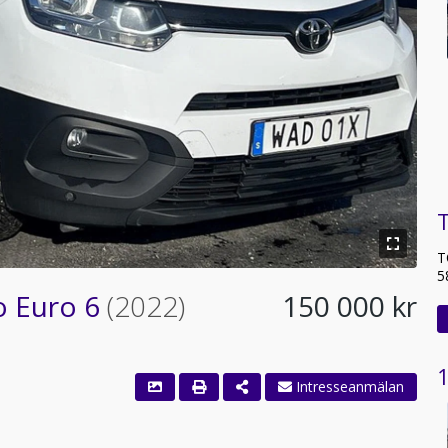
T
T
5
o Euro 6
(2022)
150 000 kr
1