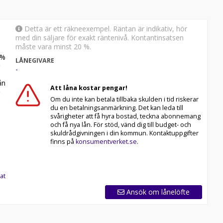
Detta är ett räkneexempel. Räntan är indikativ, hör
med din säljare för exakt räntenivå. Kontantinsatsen
måste vara minst 20 %.
%
LÅNEGIVARE
-
n
Att låna kostar pengar!
Om du inte kan betala tillbaka skulden i tid riskerar
du en betalningsanmärkning. Det kan leda till
svårigheter att få hyra bostad, teckna abonnemang
och få nya lån. För stöd, vänd dig till budget- och
skuldrådgivningen i din kommun. Kontaktuppgifter
finns på
konsumentverket.se
.
at
Ansök om lånelöfte