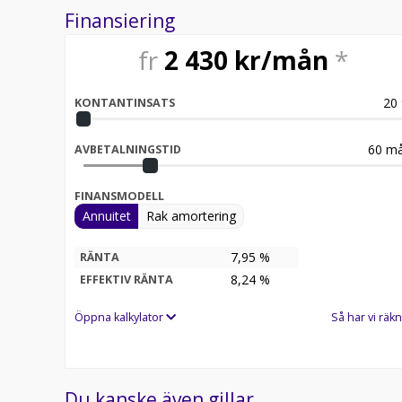
Finansiering
fr
2 430
kr/mån
*
20
KONTANTINSATS
60
må
AVBETALNINGSTID
FINANSMODELL
Annuitet
Rak amortering
7,95 %
RÄNTA
8,24
%
EFFEKTIV RÄNTA
Öppna kalkylator
Så har vi räkn
Du kanske även gillar