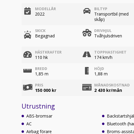
MODELLÅR
BILTYP
2022
Transportbil (med
skåp)
SKICK
DRIVHJUL
Begagnad
Tvåhjulsdriven
HÄSTKRAFTER
TOPPHASTIGHET
110 hk
174 km/h
BREDD
HÖJD
1,85 m
1,88 m
PRIS
MÅNADSKOSTNAD
150 000 kr
2 430
kr/mån
Utrustning
ABS-bromsar
Backstartshjä
AC
Bluetooth (ha
Airbag förare
Broms-assist