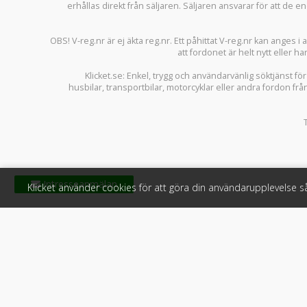
erhållas direkt från säljaren. Säljaren ansvarar för att de
OBS! V-reg.nr är ej äkta reg.nr. Ett påhittat V-reg.nr kan anges 
att fordonet är helt nytt eller ha
Klicket.se
: Enkel, trygg och användarvänlig söktjänst fö
husbilar
,
transportbilar
,
motorcyklar
eller andra fordon frå
Klicket använder cookies för att göra din användarupplevelse 
Klicket
För f